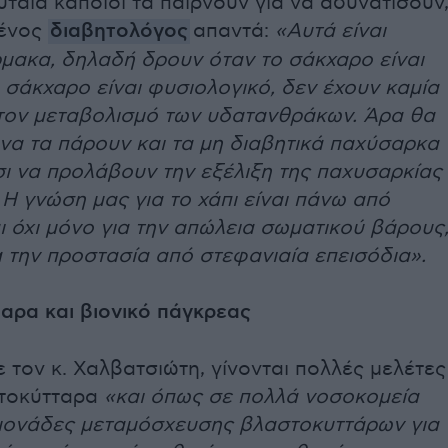
υταία κάποιοι τα παίρνουν για να αδυνατίσουν
μένος
διαβητολόγος
απαντά:
«Αυτά είναι
μακα, δηλαδή δρουν όταν το σάκχαρο είναι
 σάκχαρο είναι φυσιολογικό, δεν έχουν καμία
τον μεταβολισμό των υδατανθράκων. Άρα θα
να τα πάρουν και τα μη διαβητικά παχύσαρκα
σι να προλάβουν την εξέλιξη της παχυσαρκίας
 Η γνώση μας για το χάπι είναι πάνω από
ι όχι μόνο για την απώλεια σωματικού βάρους
α την προστασία από στεφανιαία επεισόδια».
αρα και βιονικό πάγκρεας
τον κ. Χαλβατσιώτη, γίνονται πολλές μελέτες
στοκύτταρα
«και όπως σε πολλά νοσοκομεία
 μονάδες μεταμόσχευσης βλαστοκυττάρων για