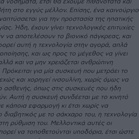
ά νοσήματα, έτσι θα έχουμε πιθανότατα και
βήτη στο εγγύς μέλλον. Επίσης, ένα καινούργιο
απτύσσεται για την προστασία της ηπατικής
ίας. Ήδη, έχουν γίνει τεχνολογικές επιτυχίες
ν να αποτελέσουν το βιονικό πάγκρεας, και
ορεί αυτή η τεχνολογία στην αγορά, απλά
ιοποίησης, και ως προς το μέγεθος να γίνει
αλλά και να μην χρειάζεται ανθρώπινη
Πρόκειται για μία συσκευή που μετράει το
χώς και χορηγεί ινσουλίνη, χωρίς όμως να
ο ασθενής, όπως στις συσκευές που ήδη
ν. Αυτή η συσκευή συνδέεται με το κινητό
 κάποια εφαρμογή κι έτσι χωρίς να
ο διαβητικός με το σάκχαρο του, η τεχνολογία
τη ρύθμιση του. Μελλοντικά αυτές οι
ορεί να τοποθετούνται υποδόρια, έτσι ώστε