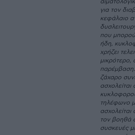
αιματολογικ
για τον δια
κεφάλαιο αν
δυσλειτουργ
που μπορού
ήδη, κυκλοφ
χρήζει τελε
μικρότερο, 
παρέμβαση. 
ζάχαρο συνε
ασχολείται 
κυκλοφορού
τηλέφωνο με
ασχολείται 
τον βοηθά σ
συσκευές μπ