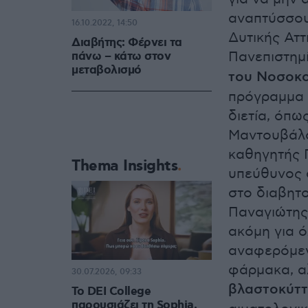
αναπτύσσου
16.10.2022, 14:50
Δυτικής Αττ
Διαβήτης: Φέρνει τα
Πανεπιστημ
πάνω – κάτω στον
μεταβολισμό
του Νοσοκο
πρόγραμμα 
διετία, όπω
Μαντουβάλο
καθηγητής 
Thema Insights
υπεύθυνος 
στο διαβητο
Παναγιώτης
ακόμη για ό
αναφερόμεν
φάρμακα, αλ
30.07.2026, 09:33
βλαστοκύτ
Το DEI College
παρουσιάζει τη Sophia.