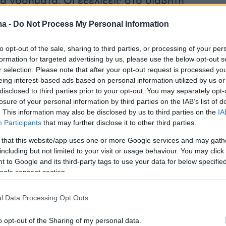
ά νοσήματα. Οι εξελίξεις στο διαβήτη
 είναι ραγδαίες αυτή τη στιγμή , καθώς οι
ma -
Do Not Process My Personal Information
λέτες που είχαν πάει πίσω διεθνώς λόγω covid
ενα χρόνια, επανέρχονται δριμύτερες, αν
to opt-out of the sale, sharing to third parties, or processing of your per
είς ότι στο εθνικό Ινστιτούτο Υγείας των ΗΠΑ,
formation for targeted advertising by us, please use the below opt-out s
r selection. Please note that after your opt-out request is processed y
ο καθηγητής Χαλβατσιώτης, έχουν κατατεθεί
eing interest-based ads based on personal information utilized by us or
ιες κλινικές μελέτες και άλλες 300
disclosed to third parties prior to your opt-out. You may separately opt-
ι έως το τέλος του έτους.
losure of your personal information by third parties on the IAB’s list of
. This information may also be disclosed by us to third parties on the
IA
Participants
that may further disclose it to other third parties.
μακα για απώλεια βάρους και όχι μόνο
 that this website/app uses one or more Google services and may gath
including but not limited to your visit or usage behaviour. You may click 
λλά νέα πράγματα να δούμε στο εγγύς
 to Google and its third-party tags to use your data for below specifi
οποία θα στηρίζονται είτε στις μελέτες
ogle consent section.
ροσδιορισμών, ή στην αντιμετώπιση
ν, που οδηγούν τους διαβητικούς σε άσχημε
l Data Processing Opt Outs
ης υγείας τους, όπως είναι τα καρδιαγγειακά, ή
o opt-out of the Sharing of my personal data.