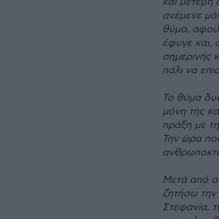
και μετέβη 
ανέμενε μόν
θύμα, αφού 
έφυγε και, 
σημερινής 
πάλι να επι
Το θύμα δυσ
μόνη της κα
πράξη με τη
Την ώρα που
ανθρωποκτον
Μετά από α
ζητήσω την 
Στεφανία, τ