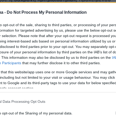
ς ισχυρίζεται να τον δελεάσει να συναντηθού
ma -
Do Not Process My Personal Information
είο και να συνευρεθούν και οι τρεις τους
to opt-out of the sale, sharing to third parties, or processing of your per
formation for targeted advertising by us, please use the below opt-out s
r selection. Please note that after your opt-out request is processed y
eing interest-based ads based on personal information utilized by us or
ως λέει,
υπάρχουν και σχετικά μηνύματα.
Μια
disclosed to third parties prior to your opt-out. You may separately opt-
η οποία
δίνει άλλες διαστάσεις στην
losure of your personal information by third parties on the IAB’s list of
. This information may also be disclosed by us to third parties on the
IA
ίλερ
και πλέον μετά τα νέα δεδομένα οι
Participants
that may further disclose it to other third parties.
φονται στην αναζήτηση της συγκεκριμένης
 that this website/app uses one or more Google services and may gath
προκειμένου να ξεκλειδώσουν την υπόθεση.
including but not limited to your visit or usage behaviour. You may click 
 to Google and its third-party tags to use your data for below specifi
ση του Αλέξη Κούγια:
ogle consent section.
l Data Processing Opt Outs
α πρώτη φορά ο επικεφαλής του δικηγορικού
υ κ. Αλέξης Κούγιας συνομίλησε με το
o opt-out of the Sharing of my personal data.