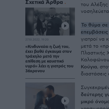
Σχετικά Άρθρα
του Αλέξης
νοσηλεύεται
Το θύμα σε
επεμβάσεις
γιατροί να 
27.10.2022, 19:20
μετά το «π
«Κινδυνεύει η ζωή του,
έχει βαθύ έγκαυμα στον
Πλαστικής Χ
τράχηλο μετά την
Καλοφώνου
επίθεση με καυστικό
υγρό» λέει η γιατρός του
Κούγια
, στ
36χρονου
διαστάσεις 
Συγκεκριμέ
δεύτερης γ
μικρό όνομ
χρησιμοποί