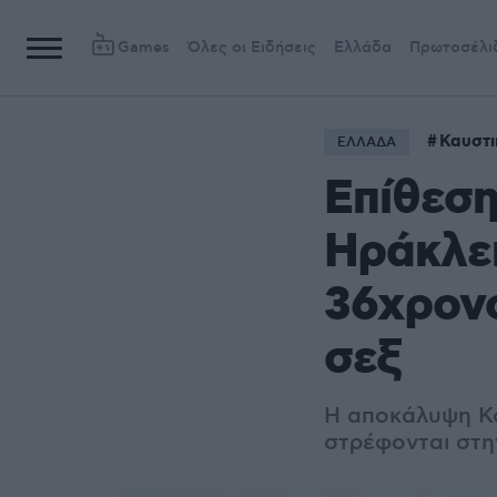
Games
Όλες οι Ειδήσεις
Ελλάδα
Πρωτοσέλι
Καυστι
ΕΛΛΑΔΑ
Επίθεση
Ηράκλει
36χρονο
σεξ
Η αποκάλυψη Κο
στρέφονται στη