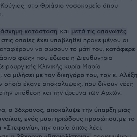
 Κούγιας, στο Θριάσιο νοσοκομείο όπου
.
 άσχημη κατάσταση
και
μετά τις απανωτές
στις οποίες έχει υποβληθεί
προκειμένου οι
καταφέρουν να σώσουν το μάτι του,
κατάφερε
ράσινο φως» που έδωσε η Διευθύντρια
ειρουργικής Κλινικής κυρία Μαρία
,
να μιλήσει με τον δικηγόρο του, τον κ. Αλέξ
ον οποίο έκανε αποκαλύψεις, που δίνουν νέες
στην υπόθεση και την έρευνα των Αρχών.
να,
ο 36χρονος, αποκάλυψε την ύπαρξη μιας
υναίκας, ενός μυστηριώδους προσώπου, με το
α «Στεφανία»,
την οποία όπως λέει,
ησε
η 38χρονη «βιτριολίστρια»,
προκειμένου