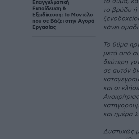
το θύμα, κ
Επαγγελματική
Εκπαίδευση &
το βράδυ ή 
Εξειδίκευση: Το Mοντέλο
ξενοδοχείου
που σε Bάζει στην Aγορά
κάνει ομαδι
Eργασίας
Το θύμα ηρν
μετά από αυ
δεύτερη γυ
σε αυτόν δι
καταγεγραμ
και οι κλήσ
Ανακρίτριας
κατηγορουμέ
και ημέρα 
Δυστυχώς μ