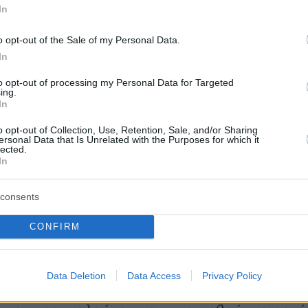
α στις 18.00 μετά από άδεια των ιατρών.
In
 οποίο πληροφορήθηκε για πρώτη φορά ο κ.
ναι ότι πολλές ημέρες πριν υπήρχε μια έντονη
o opt-out of the Sale of my Personal Data.
In
δράστιδος προς το θύμα να επανασυνάψουν
ροκλήσεις και παρακλήσεις, τις οποίες το θύμ
to opt-out of processing my Personal Data for Targeted
ing.
In
o opt-out of Collection, Use, Retention, Sale, and/or Sharing
θύμα αποκάλυψε στον κο Κούγια ότι από την
ersonal Data that Is Unrelated with the Purposes for which it
lected.
 παραμονή της διαπράξεως της εγκληματικής
In
οποία συνέβη τις πρώτες πρωινές ώρες της
 και αμέσως μετά την παραλαβή της τοξικής
consents
ποία παραδόθηκε σε πρόσωπο ονόματι Γ.Σ., η
CONFIRM
ικά και εν συνεχεία μια γυναίκα ονόματι
άρχισαν να τηλεφωνούν συνεχώς στο θύμα,
ικνύεται από πάρα πολλές κλήσεις στο κινητό
Data Deletion
Data Access
Privacy Policy
νο, το οποίο σήμερα επέδειξε στον κο Κούγια