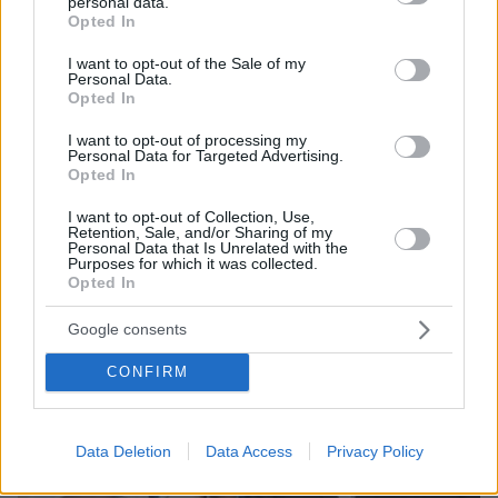
personal data.
grant or deny consent to Google and its third-party tags to
Opted In
use your data for below specified purposes in below Google
06.08.2026, 16:39
consent section.
I want to opt-out of the Sale of my
Πέθανε το άσπρο κουτάβι που συμβίωνε με αγέλη
Personal Data.
Opted In
λύκων στην Κεντρική Μακεδονία: Καλό ταξίδι
μικρέ, δείτε βίντεο
I want to opt-out of processing my
Personal Data for Targeted Advertising.
Opted In
I want to opt-out of Collection, Use,
Retention, Sale, and/or Sharing of my
Personal Data that Is Unrelated with the
Purposes for which it was collected.
Opted In
Google consents
CONFIRM
Data Deletion
Data Access
Privacy Policy