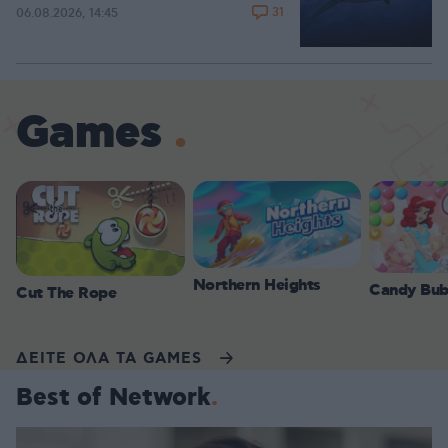
31
06.08.2026, 14:45
Games
Northern Heights
Candy Bub
Cut The Rope
ΔΕΙΤΕ ΟΛΑ ΤΑ GAMES
Best of Network