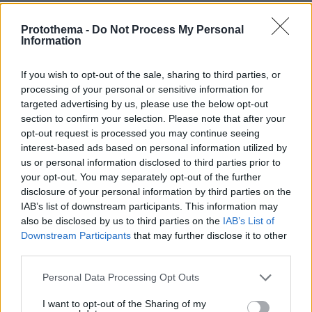
ΤΑ ΠΙΟ ΔΗΜΟΦΙΛΗ
Protothema -
Do Not Process My Personal
Information
If you wish to opt-out of the sale, sharing to third parties, or
processing of your personal or sensitive information for
targeted advertising by us, please use the below opt-out
section to confirm your selection. Please note that after your
opt-out request is processed you may continue seeing
interest-based ads based on personal information utilized by
us or personal information disclosed to third parties prior to
your opt-out. You may separately opt-out of the further
disclosure of your personal information by third parties on the
IAB’s list of downstream participants. This information may
also be disclosed by us to third parties on the
IAB’s List of
Downstream Participants
that may further disclose it to other
third parties.
Please note that this website/app uses one or more Google
Personal Data Processing Opt Outs
services and may gather and store information including but
not limited to your visit or usage behaviour. You may click to
I want to opt-out of the Sharing of my