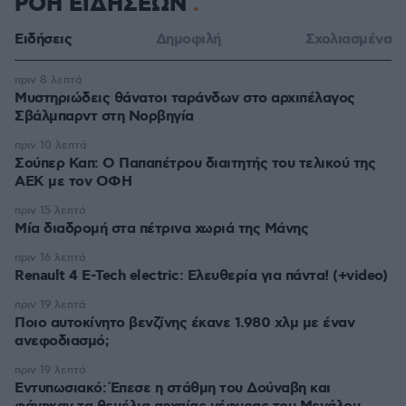
ΡΟΗ ΕΙΔΗΣΕΩΝ
Ειδήσεις
Δημοφιλή
Σχολιασμένα
πριν 8 λεπτά
Μυστηριώδεις θάνατοι ταράνδων στο αρχιπέλαγος
Σβάλμπαρντ στη Νορβηγία
πριν 10 λεπτά
Σούπερ Καπ: Ο Παπαπέτρου διαιτητής του τελικού της
ΑΕΚ με τον ΟΦΗ
πριν 15 λεπτά
Μία διαδρομή στα πέτρινα χωριά της Μάνης
πριν 16 λεπτά
Renault 4 E-Tech electric: Ελευθερία για πάντα! (+video)
πριν 19 λεπτά
Ποιο αυτοκίνητο βενζίνης έκανε 1.980 χλμ με έναν
ανεφοδιασμό;
πριν 19 λεπτά
Εντυπωσιακό: Έπεσε η στάθμη του Δούναβη και