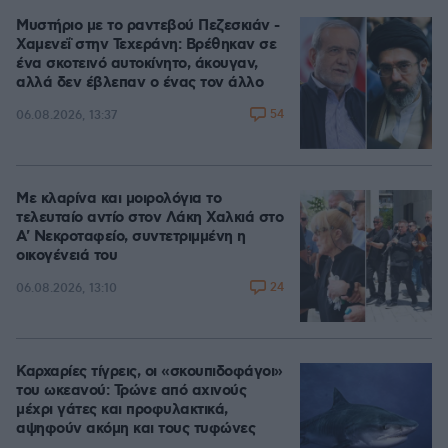
Μυστήριο με το ραντεβού Πεζεσκιάν -
Χαμενεΐ στην Τεχεράνη: Βρέθηκαν σε
ένα σκοτεινό αυτοκίνητο, άκουγαν,
αλλά δεν έβλεπαν ο ένας τον άλλο
54
06.08.2026, 13:37
Με κλαρίνα και μοιρολόγια το
τελευταίο αντίο στον Λάκη Χαλκιά στο
A' Νεκροταφείο, συντετριμμένη η
οικογένειά του
24
06.08.2026, 13:10
Καρχαρίες τίγρεις, οι «σκουπιδοφάγοι»
του ωκεανού: Τρώνε από αχινούς
μέχρι γάτες και προφυλακτικά,
αψηφούν ακόμη και τους τυφώνες