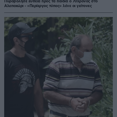
Πυροβόλησε ευθεία προς τα παιδιά ο 70χρονος στο
Αλεποχώρι - «Περίεργος τύπος» λένε οι γείτονες