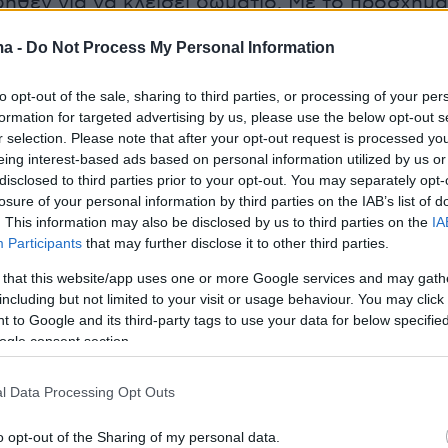
ήθεν για να κλείσει δωμάτιο. Με το πρόσχημα
βαλε το αντίτιμο στον λογαριασμό του, του
ma -
Do Not Process My Personal Information
σω ηλεκτρονικής εφαρμογής ένα μήνυμα που
α link το οποίο τον οδήγησε σε περιβάλλον
to opt-out of the sale, sharing to third parties, or processing of your per
 με της τράπεζας. Όταν ο επιχειρηματίας
formation for targeted advertising by us, please use the below opt-out s
r selection. Please note that after your opt-out request is processed y
 τους κωδικούς, παραχώρησε στον δράστη
eing interest-based ads based on personal information utilized by us or
τους τραπεζικούς λογαριασμούς του και
disclosed to third parties prior to your opt-out. You may separately opt-
ανε δύο μεταφορές χρημάτων συνολικού
losure of your personal information by third parties on the IAB’s list of
. This information may also be disclosed by us to third parties on the
IA
00 ευρώ.
Participants
that may further disclose it to other third parties.
 that this website/app uses one or more Google services and may gath
περίπτωση
, εξαπατήθηκε μια γυναίκα σε
including but not limited to your visit or usage behaviour. You may click 
 Δράμας, η οποία έκανε ηλεκτρονική
 to Google and its third-party tags to use your data for below specifi
 για να καταβάλλει ενοίκιο για ένα σπίτι που
ogle consent section.
σει σε ιστοσελίδα κοινωνικής δικτύωσης.
l Data Processing Opt Outs
φέρθηκε σε απατηλό link και κατέθεσε
1.500
άγνωστο, καθώς ο ιδιοκτήτης του σπιτιού δεν
o opt-out of the Sharing of my personal data.