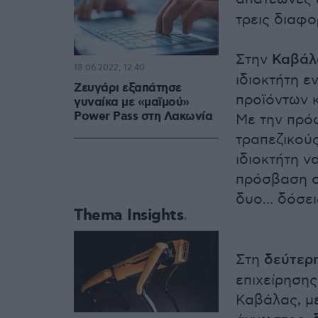
τρεις διαφο
Στην
Καβάλ
18.06.2022, 12:40
ιδιοκτήτη 
Ζευγάρι εξαπάτησε
προϊόντων κ
γυναίκα με «μαϊμού»
Power Pass στη Λακωνία
Με την πρό
τραπεζικούς
ιδιοκτήτη ν
πρόσβαση σ
δυο... δόσ
Thema Insights
Στη
δεύτερ
επιχείρησης
Καβάλας, μ