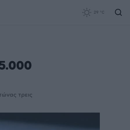
29
°C
65.000
τώνας τρεις