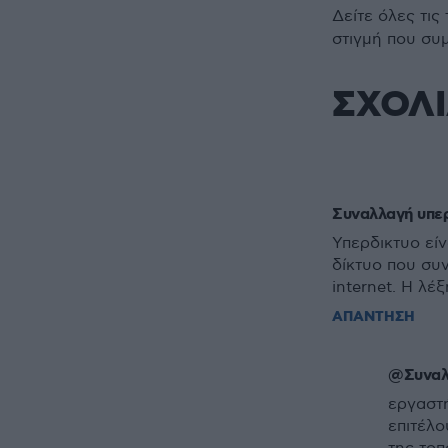
Δείτε όλες τις
στιγμή που συ
ΣΧΟΛ
Συναλλαγή υπερ
Υπερδικτυο είν
δίκτυο που συν
internet. Η λέ
ΑΠΑΝΤΗΣΗ
@Συναλλ
εργαστ
επιτέλο