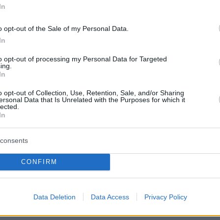
α χρήματα στον λογαριασμό του!
In
o opt-out of the Sale of my Personal Data.
ήμερα:
In
» τα ενισχυμένα μέτρα για την επιδότηση
to opt-out of processing my Personal Data for Targeted
ing.
 Στα μέσα της εβδομάδας οι ανακοινώσεις
In
o opt-out of Collection, Use, Retention, Sale, and/or Sharing
ersonal Data that Is Unrelated with the Purposes for which it
 σε τροχαίο δύο ηθοποιοί της σειράς του
lected.
e Chosen One»
In
consents
η εικόνα της φωτιάς στην Εύβοια -
από το πρωί και τα εναέρια μέσα
CONFIRM
protothema.gr στο Google News
το
και μάθετε πρώτοι
Data Deletion
Data Access
Privacy Policy
εις