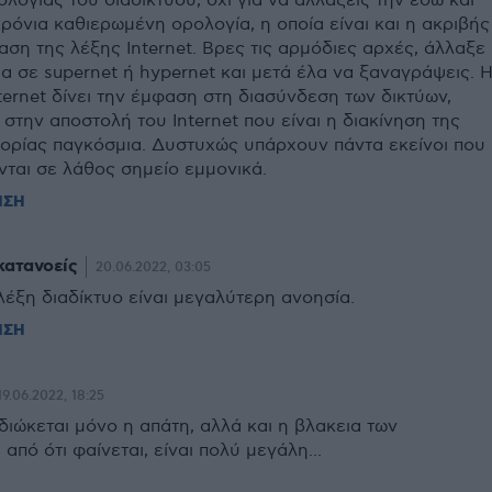
ολογίας του διαδικτύου, όχι για να αλλάξεις την εδώ και
ρόνια καθιερωμένη ορολογία, η οποία είναι και η ακριβής
ση της λέξης Internet. Βρες τις αρμόδιες αρχές, άλλαξε
α σε supernet ή hypernet και μετά έλα να ξαναγράψεις. 
ternet δίνει την έμφαση στη διασύνδεση των δικτύων,
στην αποστολή του Internet που είναι η διακίνηση της
ορίας παγκόσμια. Δυστυχώς υπάρχουν πάντα εκείνοι που
νται σε λάθος σημείο εμμονικά.
ΗΣΗ
κατανοείς
20.06.2022, 03:05
λέξη διαδίκτυο είναι μεγαλύτερη ανοησία.
ΗΣΗ
19.06.2022, 18:25
διώκεται μόνο η απάτη, αλλά και η βλακεια των
 από ότι φαίνεται, είναι πολύ μεγάλη...