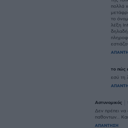
της τοπ
πολλά χ
μετάφρα
το όνομ
λέξη In
δηλαδή 
πληροφ
εστιάζο
ΑΠΑΝΤ
το πώς 
εσύ τη 
ΑΠΑΝΤ
Αστυνομικός
Δεν πρέπει να 
παθοντων... Και
ΑΠΑΝΤΗΣΗ