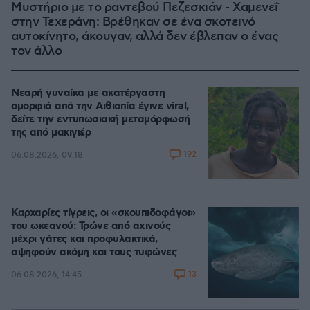
Μυστήριο με το ραντεβού Πεζεσκιάν - Χαμενεΐ
στην Τεχεράνη: Βρέθηκαν σε ένα σκοτεινό
αυτοκίνητο, άκουγαν, αλλά δεν έβλεπαν ο ένας
τον άλλο
Νεαρή γυναίκα με ακατέργαστη
ομορφιά από την Αιθιοπία έγινε viral,
δείτε την εντυπωσιακή μεταμόρφωσή
της από μακιγιέρ
192
06.08.2026, 09:18
Καρχαρίες τίγρεις, οι «σκουπιδοφάγοι»
του ωκεανού: Τρώνε από αχινούς
μέχρι γάτες και προφυλακτικά,
αψηφούν ακόμη και τους τυφώνες
13
06.08.2026, 14:45