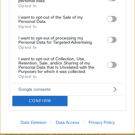
personal data.
grant or deny consent to Google and its third-party tags to
Opted In
πριν 21 λεπτά
use your data for below specified purposes in below Google
Στην Ίμπιζα με τον νέο της σύντροφο η Κιάρα Φεράνι
consent section.
I want to opt-out of the Sale of my
Personal Data.
πριν 24 λεπτά
Opted In
Το «πριν και το μετά» της πρόσκρουσης του πυραύλου
της SpaceX στη Σελήνη: Τι δείχνουν φωτογραφίες
I want to opt-out of processing my
κορεατικής συσκευής
Personal Data for Targeted Advertising.
Opted In
πριν 24 λεπτά
Μάχη με τις φλόγες εν μέσω καύσωνα στα Βαλκάνια:
I want to opt-out of Collection, Use,
Retention, Sale, and/or Sharing of my
Πυρκαγιές σε Σερβία και Αλβανία με θερμοκρασίες έως
Personal Data that Is Unrelated with the
40 βαθμούς
Purposes for which it was collected.
Opted In
πριν 27 λεπτά
Πέθανε το άσπρο κουτάβι που συμβίωνε με αγέλη
Google consents
λύκων στην Κεντρική Μακεδονία: Καλό ταξίδι μικρέ,
δείτε βίντεο
CONFIRM
πριν 33 λεπτά
Συνελήφθη αστυνομικός για επικίνδυνη οδήγηση και
απείθεια
Data Deletion
Data Access
Privacy Policy
πριν 34 λεπτά
Δημήτρης Ξανθάκης: Η γνήσια λαϊκή φωνή, οι