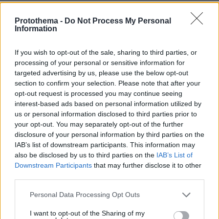
29.07.2026, 09:39
Διασκεδάζουμε υπεύθυνα, επιστρέφουμε με ασφάλεια
Protothema -
Do Not Process My Personal
Information
ΡΟΗ ΕΙΔΗΣΕΩΝ
If you wish to opt-out of the sale, sharing to third parties, or
processing of your personal or sensitive information for
Ειδήσεις
Δημοφιλή
Σχολιασμένα
targeted advertising by us, please use the below opt-out
section to confirm your selection. Please note that after your
πριν 6 λεπτά
opt-out request is processed you may continue seeing
Βερμούδες: Όλα τα στυλ που θα φοράμε μέχρι το
interest-based ads based on personal information utilized by
φθινόπωρο
us or personal information disclosed to third parties prior to
your opt-out. You may separately opt-out of the further
πριν 6 λεπτά
disclosure of your personal information by third parties on the
Αγγούρια της θάλασσας: Το παράξενο είδος του
IAB’s list of downstream participants. This information may
ελληνικού βυθού που θεωρείται λιχουδιά στην Ασία
also be disclosed by us to third parties on the
IAB’s List of
πριν 13 λεπτά
Downstream Participants
that may further disclose it to other
Οι Xώρες του Αιγαίου: Περιπλάνηση στην ψυχή των
third parties.
νησιών
Please note that this website/app uses one or more Google
Personal Data Processing Opt Outs
πριν 17 λεπτά
services and may gather and store information including but
Η Τραμπζονσπόρ ανακοίνωσε και επίσημα τη μεταγραφή
not limited to your visit or usage behaviour. You may click to
I want to opt-out of the Sharing of my
του Σαλάχ: Θα παίρνει 17 εκατομμύρια τον χρόνο