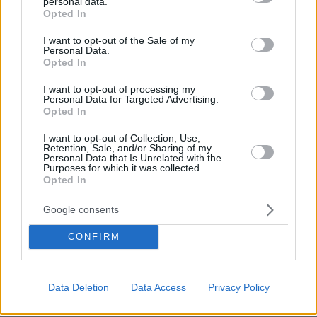
personal data.
grant or deny consent to Google and its third-party tags to
Opted In
use your data for below specified purposes in below Google
Πηδάνε από το καράβι τώρα που βουλιάζει
consent section.
I want to opt-out of the Sale of my
05.05.2022, 14:29
Personal Data.
Τελικά, θα μάθουμε ότι ο covid είναι όσο επικίνδυνος
Opted In
όσο και η γρίπη. Απλά πέθαιναν από άλλες αιτίες
όντας φορείς του ιού.
I want to opt-out of processing my
Personal Data for Targeted Advertising.
ΑΠΑΝΤΗΣΗ
Opted In
εκεί
I want to opt-out of Collection, Use,
Retention, Sale, and/or Sharing of my
05.05.2022, 16:18
Personal Data that Is Unrelated with the
Purposes for which it was collected.
εσύ. Το αν εξελίσσεται μέχρι στιγμής σε κάτι
Opted In
παρόμοιας επικινδυνότητας με τη γρίπη δε
σημαίνει πως ήταν εξαρχής έτσι. Αλλά μπορείς να
Google consents
ξεκολλήσεις; Μπορείς; Όχι!
ΑΠΑΝΤΗΣΗ
CONFIRM
ποιος;
Data Deletion
Data Access
Privacy Policy
05.05.2022, 14:28
Επόμενος εφιάλτης; Αυτά υπάρχουν εδώ και