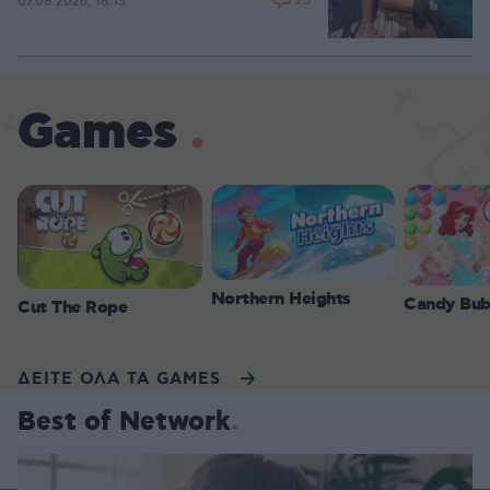
25
07.08.2026, 18:13
Games
Northern Heights
Candy Bub
Cut The Rope
ΔΕΙΤΕ ΟΛΑ ΤΑ GAMES
Best of Network