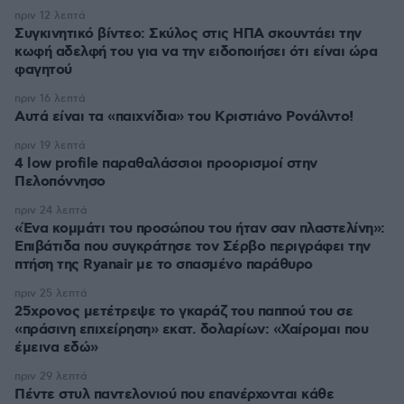
πριν 12 λεπτά
Συγκινητικό βίντεο: Σκύλος στις ΗΠΑ σκουντάει την
κωφή αδελφή του για να την ειδοποιήσει ότι είναι ώρα
φαγητού
πριν 16 λεπτά
Αυτά είναι τα «παιχνίδια» του Κριστιάνο Ρονάλντο!
πριν 19 λεπτά
4 low profile παραθαλάσσιοι προορισμοί στην
Πελοπόννησο
πριν 24 λεπτά
«Ένα κομμάτι του προσώπου του ήταν σαν πλαστελίνη»:
Επιβάτιδα που συγκράτησε τον Σέρβο περιγράφει την
πτήση της Ryanair με το σπασμένο παράθυρο
πριν 25 λεπτά
25χρονος μετέτρεψε το γκαράζ του παππού του σε
«πράσινη επιχείρηση» εκατ. δολαρίων: «Χαίρομαι που
έμεινα εδώ»
πριν 29 λεπτά
Πέντε στυλ παντελονιού που επανέρχονται κάθε