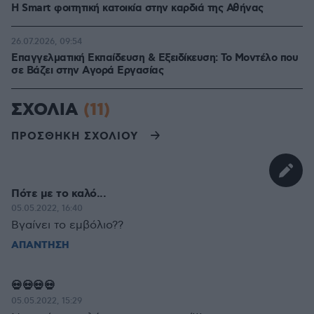
Η Smart φοιτητική κατοικία στην καρδιά της Αθήνας
26.07.2026, 09:54
Επαγγελματική Εκπαίδευση & Εξειδίκευση: Το Mοντέλο που
σε Bάζει στην Aγορά Eργασίας
ΣΧΟΛΙΑ
(11)
ΠΡΟΣΘΗΚΗ ΣΧΟΛΙΟΥ
Πότε με το καλό...
05.05.2022, 16:40
Βγαίνει το εμβόλιο??
ΑΠΑΝΤΗΣΗ
💀💀💀💀
05.05.2022, 15:29