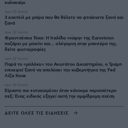
καλοκαίρι
πριν 29 λεπτά
3 κοκτέιλ με μπίρα που θα θέλετε να φτιάχνετε ξανά και
ξανά
πριν 32 λεπτά
Φραντσέσκα Τόκα: Η Ιταλίδα «νύφη» της Eurovision
ποζάρει με μπικίνι και... ολόγυμνη στην μπανιέρα της,
δείτε φωτογραφίες
πριν 32 λεπτά
Παρά το «μπλόκο» του Ανωτάτου Δικαστηρίου, ο Τραμπ
επιχειρεί ξανά να απολύσει την κυβερνήτρια της Fed
Λίζα Κουκ
πριν 36 λεπτά
Είμαστε πιο ευτυχισμένοι όταν κάνουμε περισσότερο
σεξ; Ένας ειδικός εξηγεί αυτή την αμφίδρομη σχέση
ΔΕΙΤΕ ΟΛΕΣ ΤΙΣ ΕΙΔΗΣΕΙΣ