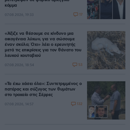
μετέτρεψαν σε φοβικό αρχηγικό
κόμμα
17
07.08.2026, 19:33
«Άξιζε να θέσουμε σε κίνδυνο μια
οικογένεια λύκων, για να σώσουμε
έναν σκύλο; Όχι» λέει ο ερευνητής
μετά τις επικρίσεις για τον θάνατο του
λευκού κουταβιού
53
07.08.2026, 18:54
«Τα έχω χάσει όλα»: Συντετριμμένος ο
πατέρας και σύζυγος των θυμάτων
στο τροχαίο στις Σέρρες
132
07.08.2026, 14:57