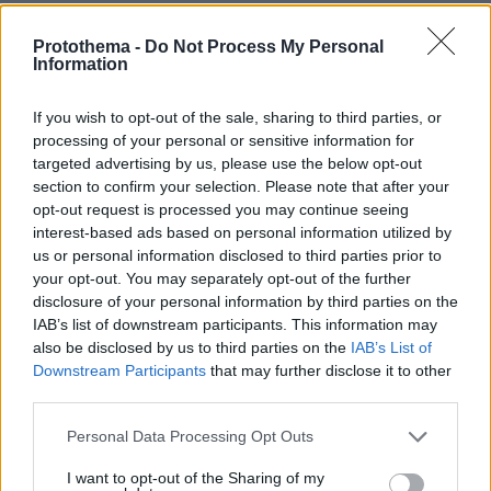
Protothema -
Do Not Process My Personal
Information
Παστέρ
If you wish to opt-out of the sale, sharing to third parties, or
05.05.2022, 14:44
processing of your personal or sensitive information for
Να κλεινουν οι ΜΕΘ και οι κλινικες που εμφανιζονται
targeted advertising by us, please use the below opt-out
αυτα τα μικροβια μεχρι να καθαριστουν-
section to confirm your selection. Please note that after your
αποστειρωθουν οπως σε ολο τον κοσμο μαλλον στο
opt-out request is processed you may continue seeing
Ελλαδισταν δεν παιζει σαν ενδεχομενο γιατι που θα
interest-based ads based on personal information utilized by
τα παμε μετα τα πελατακια μας . Ετσι δεν ειναι ρε
us or personal information disclosed to third parties prior to
Συψα ? Αυτα δε διδασκεις στους φοιτητες ? Εσυ
your opt-out. You may separately opt-out of the further
καθηγητης πραμμα γιτι δε το κανεις ?
disclosure of your personal information by third parties on the
ΑΠΑΝΤΗΣΗ
IAB’s list of downstream participants. This information may
also be disclosed by us to third parties on the
IAB’s List of
Downstream Participants
that may further disclose it to other
ΠΑΓΚΟΣΜΙΟΣ ΑΕΚΤΖΗΣ
third parties.
05.05.2022, 14:41
Please note that this website/app uses one or more Google
ρε αντε να χαθείτε απο εδώ
Personal Data Processing Opt Outs
services and may gather and store information including but
ΑΠΑΝΤΗΣΗ
not limited to your visit or usage behaviour. You may click to
I want to opt-out of the Sharing of my