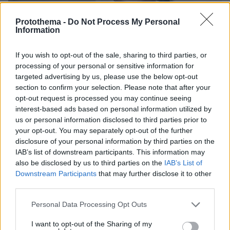
Protothema -
Do Not Process My Personal
Information
03.08.2026, 11:06
If you wish to opt-out of the sale, sharing to third parties, or
Κάτι αλλάζει στον χάρτη της πανεπιστημιακής εκπαίδευσης
processing of your personal or sensitive information for
στην Ελλάδα
targeted advertising by us, please use the below opt-out
section to confirm your selection. Please note that after your
30.07.2026, 15:25
opt-out request is processed you may continue seeing
Εθνική Τράπεζα: Η κορυφαία επιλογή για τη χρηματοδότηση
interest-based ads based on personal information utilized by
μεγάλων έργων
us or personal information disclosed to third parties prior to
your opt-out. You may separately opt-out of the further
29.07.2026, 09:39
disclosure of your personal information by third parties on the
Διασκεδάζουμε υπεύθυνα, επιστρέφουμε με ασφάλεια
IAB’s list of downstream participants. This information may
also be disclosed by us to third parties on the
IAB’s List of
Downstream Participants
that may further disclose it to other
ΡΟΗ ΕΙΔΗΣΕΩΝ
third parties.
Please note that this website/app uses one or more Google
Personal Data Processing Opt Outs
Ειδήσεις
Δημοφιλή
Σχολιασμένα
services and may gather and store information including but
not limited to your visit or usage behaviour. You may click to
I want to opt-out of the Sharing of my