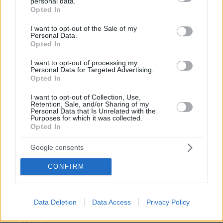
πριν 10 λεπτά
personal data.
grant or deny consent to Google and its third-party tags to
ΑΕΚ - Athens Kallithea 4-0: «Τεσσάρα» μπροστά στον
Opted In
use your data for below specified purposes in below Google
κόσμο της πριν τη μάχη για το Super Cup με τον ΟΦΗ,
consent section.
I want to opt-out of the Sale of my
δείτε τα γκολ
Personal Data.
Opted In
πριν 11 λεπτά
Άρης - Πανσερραϊκός 2-2: Φιλική ισοπαλία με γκολ του
I want to opt-out of processing my
Γιαννιώτα στο τέλος, ντεμπούτο του Μιρ, δείτε τα γκολ
Personal Data for Targeted Advertising.
Opted In
πριν 12 λεπτά
Στο νοσοκομείο η Ιωάννα Τούνη με τροφική
I want to opt-out of Collection, Use,
δηλητηρίαση: «Τι μάτι πρέπει να έχω φάει», δείτε βίντεο
Retention, Sale, and/or Sharing of my
Personal Data that Is Unrelated with the
Purposes for which it was collected.
πριν 13 λεπτά
Opted In
Η φυσική «συνταγή» για καλύτερη στυτική λειτουργία
πριν 21 λεπτά
Google consents
Η Τουρκία ζητά μορατόριουμ Ρωσίας - Ουκρανίας στις
επιθέσεις κατά εμπορικών πλοίων στη Μαύρη Θάλασσα
CONFIRM
πριν 23 λεπτά
Βουλγαρία: Drone με μεγάλη ποσότητα εκρηκτικών
συνετρίβη κοντά σε αγωγό φυσικού αερίου - Η Σόφια
Data Deletion
Data Access
Privacy Policy
κατηγορεί το Κίεβο