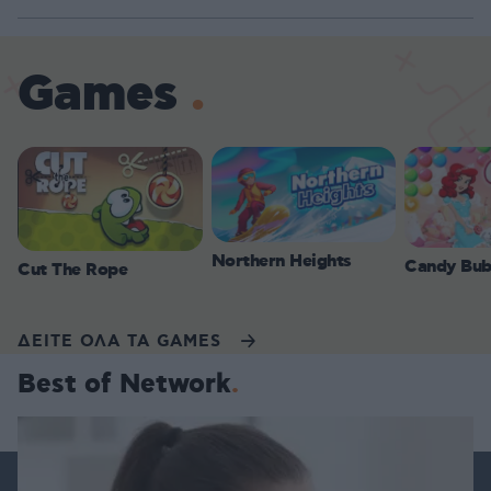
Games
Northern Heights
Candy Bub
Cut The Rope
ΔΕΙΤΕ ΟΛΑ ΤΑ GAMES
Best of Network