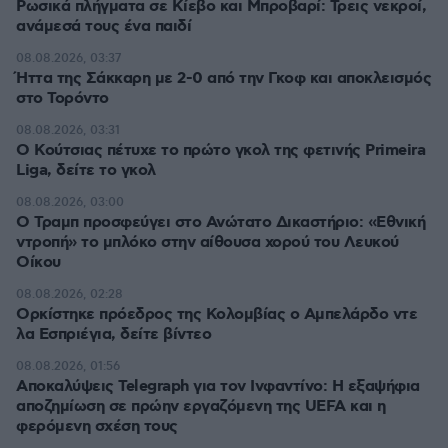
Ρωσικά πλήγματα σε Κίεβο και Μπροβαρί: Τρεις νεκροί,
ανάμεσά τους ένα παιδί
08.08.2026, 03:37
Ήττα της Σάκκαρη με 2-0 από την Γκοφ και αποκλεισμός
στο Τορόντο
08.08.2026, 03:31
Ο Κούτσιας πέτυχε το πρώτο γκολ της φετινής Primeira
Liga, δείτε το γκολ
08.08.2026, 03:00
Ο Τραμπ προσφεύγει στο Ανώτατο Δικαστήριο: «Εθνική
ντροπή» το μπλόκο στην αίθουσα χορού του Λευκού
Οίκου
08.08.2026, 02:28
Ορκίστηκε πρόεδρος της Κολομβίας ο Αμπελάρδο ντε
λα Εσπριέγια, δείτε βίντεο
08.08.2026, 01:56
Αποκαλύψεις Telegraph για τον Ινφαντίνο: Η εξαψήφια
αποζημίωση σε πρώην εργαζόμενη της UEFA και η
φερόμενη σχέση τους