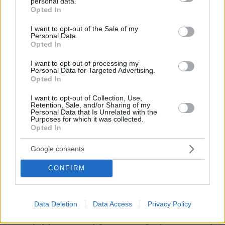
personal data.
grant or deny consent to Google and its third-party tags to
Opted In
use your data for below specified purposes in below Google
consent section.
I want to opt-out of the Sale of my
Personal Data.
Opted In
27.07.2026, 06:00
Το μέλλον της τεχνολογίας
I want to opt-out of processing my
Personal Data for Targeted Advertising.
Opted In
03.08.2026, 10:56
Η Smart φοιτητική κατοικία στην καρδιά της Αθήνας
I want to opt-out of Collection, Use,
Retention, Sale, and/or Sharing of my
Personal Data that Is Unrelated with the
Purposes for which it was collected.
26.07.2026, 09:54
Opted In
Επαγγελματική Εκπαίδευση & Εξειδίκευση: Το Mοντέλο που
σε Bάζει στην Aγορά Eργασίας
Google consents
CONFIRM
ΡΟΗ ΕΙΔΗΣΕΩΝ
Ειδήσεις
Δημοφιλή
Σχολιασμένα
Data Deletion
Data Access
Privacy Policy
πριν 43 λεπτά