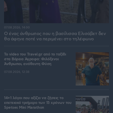
07.08.2026, 14:00
Ο ένας άνθρωπος που η βασίλισσα Ελισάβετ δεν
θα άφηνε ποτέ να περιμένει στο τηλέφωνο
To video του Travel.gr από το ταξίδι
στα Βόρεια Άγραφα: Φιλόξενοι
Άνθρωποι, ανόθευτη Φύση
07.08.2026, 12:38
14+1 λόγοι που αξίζει να ζήσεις το
επετειακό τριήμερο των 15 χρόνων του
Spetses Mini Marathon