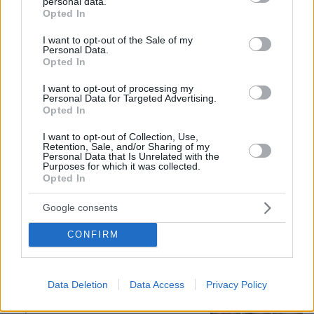
personal data.
grant or deny consent to Google and its third-party tags to
Opted In
use your data for below specified purposes in below Google
consent section.
I want to opt-out of the Sale of my
Personal Data.
Opted In
I want to opt-out of processing my
Personal Data for Targeted Advertising.
Opted In
I want to opt-out of Collection, Use,
Retention, Sale, and/or Sharing of my
Personal Data that Is Unrelated with the
Purposes for which it was collected.
Opted In
07.08.2026, 15:59
Είδος υπό εξαφάνιση οι υπερπολύτεκνοι στην
Google consents
Ελλάδα που γερνάει: Τα... δύο ταψιά μεσημεριανό,
CONFIRM
τα επιδόματα, η καθημερινότητά τους
Νέες καταγγελίες στην Ελπίδα για τη
Data Deletion
Data Access
Privacy Policy
Δημοκρατία: Γρατσία, Γαλανός,
Καρυστιανού και αυλικοί το