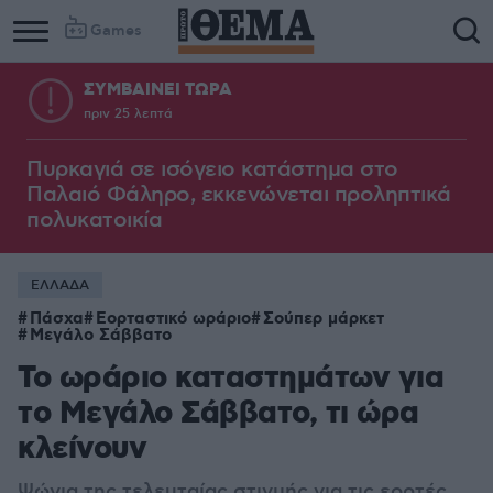
Games
ΣΥΜΒΑΙΝΕΙ ΤΩΡΑ
πριν 25 λεπτά
Πυρκαγιά σε ισόγειο κατάστημα στο
Παλαιό Φάληρο, εκκενώνεται προληπτικά
πολυκατοικία
ΕΛΛΑΔΑ
Πάσχα
Εορταστικό ωράριο
Σούπερ μάρκετ
Μεγάλο Σάββατο
Το ωράριο καταστημάτων για
το Μεγάλο Σάββατο, τι ώρα
κλείνουν
Ψώνια της τελευταίας στιγμής για τις εορτές