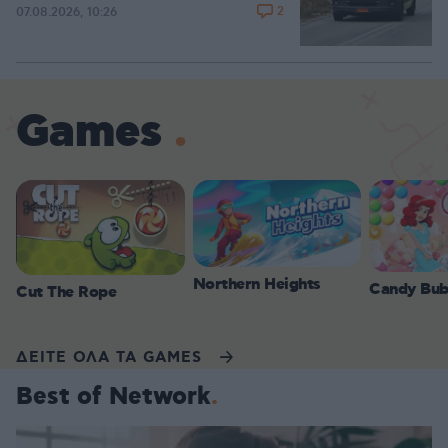
2
07.08.2026, 10:26
Games
Northern Heights
Candy Bub
Cut The Rope
ΔΕΙΤΕ ΟΛΑ ΤΑ GAMES
Best of Network