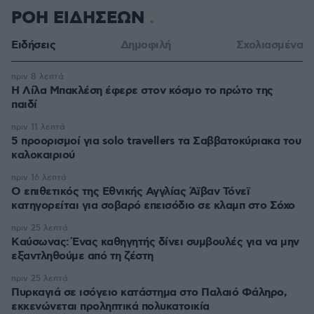
ΡΟΗ ΕΙΔΗΣΕΩΝ
Ειδήσεις
Δημοφιλή
Σχολιασμένα
πριν 8 λεπτά
Η Λίλα Μπακλέση έφερε στον κόσμο το πρώτο της
παιδί
πριν 11 λεπτά
5 προορισμοί για solo travellers τα Σαββατοκύριακα του
καλοκαιριού
πριν 16 λεπτά
Ο επιθετικός της Εθνικής Αγγλίας Άϊβαν Τόνεϊ
κατηγορείται για σοβαρό επεισόδιο σε κλαμπ στο Σόχο
πριν 25 λεπτά
Kαύσωνας: Ένας καθηγητής δίνει συμβουλές για να μην
εξαντληθούμε από τη ζέστη
πριν 25 λεπτά
Πυρκαγιά σε ισόγειο κατάστημα στο Παλαιό Φάληρο,
εκκενώνεται προληπτικά πολυκατοικία