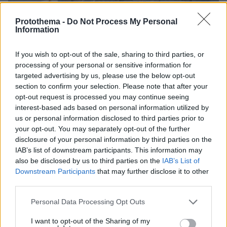
Protothema -
Do Not Process My Personal
Information
If you wish to opt-out of the sale, sharing to third parties, or
processing of your personal or sensitive information for
targeted advertising by us, please use the below opt-out
section to confirm your selection. Please note that after your
opt-out request is processed you may continue seeing
07.08.2026, 20:16
interest-based ads based on personal information utilized by
Άλλος για data center; Επενδύσεις €50 δισ. την
us or personal information disclosed to third parties prior to
ερχόμενη δεκαετία
your opt-out. You may separately opt-out of the further
disclosure of your personal information by third parties on the
IAB’s list of downstream participants. This information may
also be disclosed by us to third parties on the
IAB’s List of
Downstream Participants
that may further disclose it to other
third parties.
Please note that this website/app uses one or more Google
Personal Data Processing Opt Outs
services and may gather and store information including but
not limited to your visit or usage behaviour. You may click to
I want to opt-out of the Sharing of my