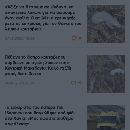
«Άξιζε να θέσουμε σε κίνδυνο μια
οικογένεια λύκων, για να σώσουμε
έναν σκύλο; Όχι» λέει ο ερευνητής
μετά τις επικρίσεις για τον θάνατο του
λευκού κουταβιού
88
07.08.2026, 18:54
Πέθανε το άσπρο κουτάβι που
συμβίωνε με αγέλη λύκων στην
Κεντρική Μακεδονία: Καλό ταξίδι
μικρέ, δείτε βίντεο
251
06.08.2026, 16:39
Το ευχαριστώ του πατέρα του
13χρονου που δαγκώθηκε από φίδι
στα Χανιά: «Μας δώσατε αίσθημα
ασφάλειας»