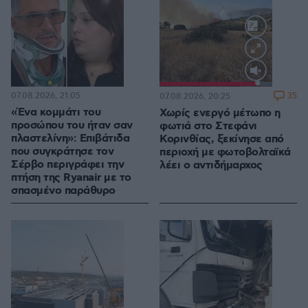
Loaded
:
100.00%
07.08.2026, 21:05
35
07.08.2026, 20:25
«Ένα κομμάτι του
Χωρίς ενεργό μέτωπο η
προσώπου του ήταν σαν
φωτιά στο Στεφάνι
πλαστελίνη»: Επιβάτιδα
Κορινθίας, ξεκίνησε από
που συγκράτησε τον
περιοχή με φωτοβολταϊκά
Σέρβο περιγράφει την
λέει ο αντιδήμαρχος
πτήση της Ryanair με το
σπασμένο παράθυρο