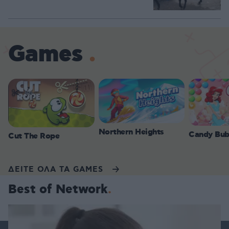
Games
Northern Heights
Candy Bub
Cut The Rope
ΔΕΙΤΕ ΟΛΑ ΤΑ GAMES
Best of Network