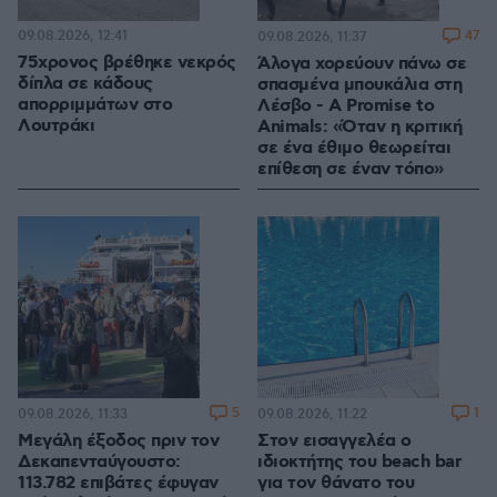
09.08.2026, 12:41
47
09.08.2026, 11:37
75χρονος βρέθηκε νεκρός
Άλογα χορεύουν πάνω σε
δίπλα σε κάδους
σπασμένα μπουκάλια στη
απορριμμάτων στο
Λέσβο - A Promise to
Λουτράκι
Animals: «Όταν η κριτική
σε ένα έθιμο θεωρείται
επίθεση σε έναν τόπο»
5
1
09.08.2026, 11:33
09.08.2026, 11:22
Μεγάλη έξοδος πριν τον
Στον εισαγγελέα ο
Δεκαπενταύγουστο:
ιδιοκτήτης του beach bar
113.782 επιβάτες έφυγαν
για τον θάνατο του