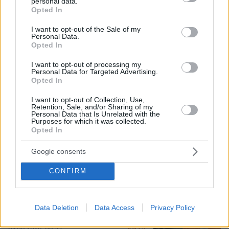
personal data.
grant or deny consent to Google and its third-party tags to
Opted In
use your data for below specified purposes in below Google
consent section.
I want to opt-out of the Sale of my
Personal Data.
Opted In
I want to opt-out of processing my
Personal Data for Targeted Advertising.
Opted In
I want to opt-out of Collection, Use,
Retention, Sale, and/or Sharing of my
Personal Data that Is Unrelated with the
Loaded
:
Purposes for which it was collected.
100.00%
09.08.2026, 12:09
Opted In
Νέα ανάφλεξη στη Μέση Ανατολή: Οι Χούθι
χτύπησαν εγκατάσταση της Aramco, το Ιράν βάζει
Google consents
πιο σκληρούς όρους για τα Στενά του Ορμούζ
CONFIRM
Το σπίτι του τρόμου στο Άινταχο: Η
νύχτα που τέσσερις φοιτητές
Data Deletion
Data Access
Privacy Policy
δολοφονήθηκαν μέσα σε λίγα λεπτά
25
09.08.2026, 08:33