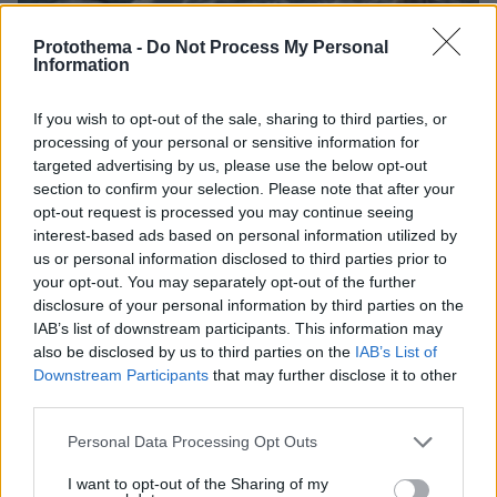
Protothema -
Do Not Process My Personal
Information
If you wish to opt-out of the sale, sharing to third parties, or
processing of your personal or sensitive information for
Loaded
:
targeted advertising by us, please use the below opt-out
100.00%
09.08.2026, 11:17
section to confirm your selection. Please note that after your
Ελικόπτερο «πάρκαρε» στο Σαρακήνικο για να
opt-out request is processed you may continue seeing
κάνουν μπάνιο οι επιβάτες του, δείτε βίντεο
interest-based ads based on personal information utilized by
us or personal information disclosed to third parties prior to
your opt-out. You may separately opt-out of the further
disclosure of your personal information by third parties on the
IAB’s list of downstream participants. This information may
also be disclosed by us to third parties on the
IAB’s List of
Downstream Participants
that may further disclose it to other
third parties.
Please note that this website/app uses one or more Google
Personal Data Processing Opt Outs
services and may gather and store information including but
not limited to your visit or usage behaviour. You may click to
I want to opt-out of the Sharing of my