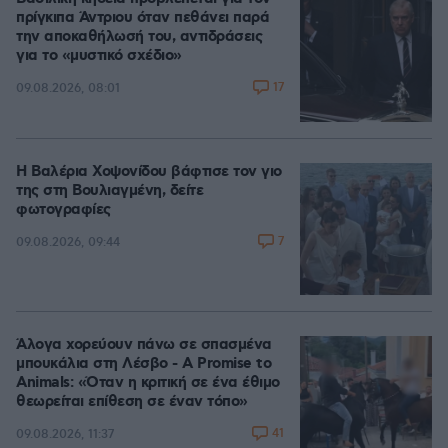
πρίγκιπα Άντριου όταν πεθάνει παρά
την αποκαθήλωσή του, αντιδράσεις
για το «μυστικό σχέδιο»
17
09.08.2026, 08:01
Η Βαλέρια Χοψονίδου βάφτισε τον γιο
της στη Βουλιαγμένη, δείτε
φωτογραφίες
7
09.08.2026, 09:44
Άλογα χορεύουν πάνω σε σπασμένα
μπουκάλια στη Λέσβο - A Promise to
Animals: «Όταν η κριτική σε ένα έθιμο
θεωρείται επίθεση σε έναν τόπο»
41
09.08.2026, 11:37