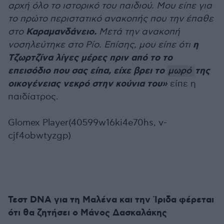
αρχή όλο το ιστορικό του παιδιού. Μου είπε για
το πρώτο περιστατικό ανακοπής που την έπαθε
Καραμανδάνειο.
στο
Μετά την ανακοπή
η
νοσηλεύτηκε στο Ρίο. Επίσης, μου είπε ότι
Τζωρτζίνα λίγες μέρες πριν από το το
επεισόδιο που σας είπα, είχε βρει το
της
μωρό
οικογένειας νεκρό στην κούνια του»
είπε η
παιδίατρος.
Glomex Player(40599w16ki4e70hs, v-
cjf4obwtyzgp)
Τεστ DNA για τη Μαλένα και την Ίριδα φέρεται
ότι θα ζητήσει ο Μάνος Δασκαλάκης