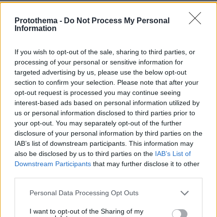
Ειδήσεις σήμερα:
Protothema -
Do Not Process My Personal
Information
Φόβοι ότι Ρώσοι στρατεύσιμοι έχασαν την ζωή
τους από τη βύθιση της ναυαρχίδας του
If you wish to opt-out of the sale, sharing to third parties, or
ρωσικού στόλου Moskva
processing of your personal or sensitive information for
targeted advertising by us, please use the below opt-out
section to confirm your selection. Please note that after your
Η απάντηση του πρίγκιπα Χάρι στη συνέντευξη
opt-out request is processed you may continue seeing
στο ΝΒC, για το αν του λείπει ο αδερφός του
interest-based ads based on personal information utilized by
και ο πατέρας του
us or personal information disclosed to third parties prior to
your opt-out. You may separately opt-out of the further
disclosure of your personal information by third parties on the
Τέλος εποχής για τα ελληνικά γαρίφαλα που
IAB’s list of downstream participants. This information may
εξαφανίστηκαν μετά τα κλειστά μπουζούκια
also be disclosed by us to third parties on the
IAB’s List of
Downstream Participants
that may further disclose it to other
third parties.
protothema.gr στο Google News
Ακολουθήστε το
Please note that this website/app uses one or more Google
Personal Data Processing Opt Outs
και μάθετε πρώτοι όλες τις ειδήσεις
services and may gather and store information including but
not limited to your visit or usage behaviour. You may click to
I want to opt-out of the Sharing of my