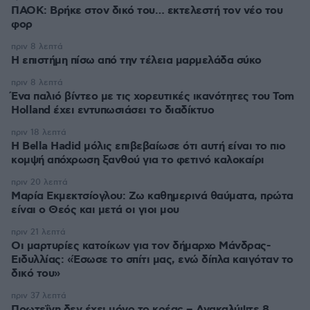
ΠΑΟΚ: Βρήκε στον δικό του… εκτελεστή τον νέο του
φορ
πριν 8 λεπτά
Η επιστήμη πίσω από την τέλεια μαρμελάδα σύκο
πριν 8 λεπτά
Ένα παλιό βίντεο με τις χορευτικές ικανότητες του Tom
Holland έχει εντυπωσιάσει το διαδίκτυο
πριν 18 λεπτά
Η Bella Hadid μόλις επιβεβαίωσε ότι αυτή είναι το πιο
κομψή απόχρωση ξανθού για το φετινό καλοκαίρι
πριν 20 λεπτά
Μαρία Εκμεκτσίογλου: Ζω καθημερινά θαύματα, πρώτα
είναι ο Θεός και μετά οι γιοι μου
πριν 21 λεπτά
Οι μαρτυρίες κατοίκων για τον δήμαρχο Μάνδρας-
Ειδυλλίας: «Έσωσε το σπίτι μας, ενώ δίπλα καιγόταν το
δικό του»
πριν 37 λεπτά
Πρωτεΐνη δεν έχει μόνο το κρέας – Ανακαλύψτε 8