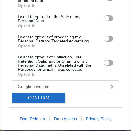
Ειδήσεις
Δείτε όλες τις τελευταίες
από την Ελλάδα
personal data.
grant or deny consent to Google and its third-party tags to
Opted In
και τον Κόσμο, τη στιγμή που συμβαίνουν, στο
use your data for below specified purposes in below Google
Protothema.gr
consent section.
I want to opt-out of the Sale of my
Personal Data.
Opted In
Σχετικά Άρθρα
I want to opt-out of processing my
Personal Data for Targeted Advertising.
Opted In
I want to opt-out of Collection, Use,
Retention, Sale, and/or Sharing of my
Personal Data that Is Unrelated with the
Purposes for which it was collected.
Opted In
Google consents
CONFIRM
Data Deletion
Data Access
Privacy Policy