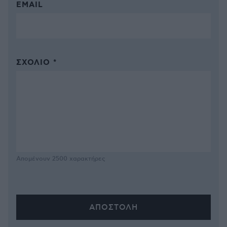
EMAIL
ΣΧΌΛΙΟ *
Απομένουν
2500
χαρακτήρες