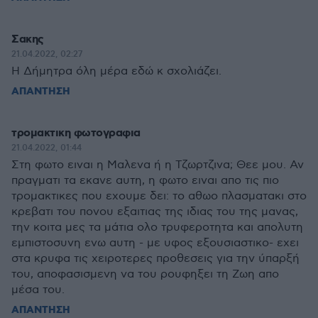
Σακης
21.04.2022, 02:27
Η Δήμητρα όλη μέρα εδώ κ σχολιάζει.
ΑΠΑΝΤΗΣΗ
τρομακτικη φωτογραφια
21.04.2022, 01:44
Στη φωτο ειναι η Μαλενα ή η Τζωρτζινα; Θεε μου. Αν
πραγματι τα εκανε αυτη, η φωτο ειναι απο τις πιο
τρομακτικες που εχουμε δει: το αθωο πλασματακι στο
κρεβατι του πονου εξαιτιας της ιδιας του της μανας,
την κοιτα μες τα μάτια ολο τρυφεροτητα και απολυτη
εμπιστοσυνη ενω αυτη - με υφος εξουσιαστικο- εχει
στα κρυφα τις χειροτερες προθεσεις για την ύπαρξή
του, αποφασισμενη να του ρουφηξει τη Ζωη απο
μέσα του.
ΑΠΑΝΤΗΣΗ