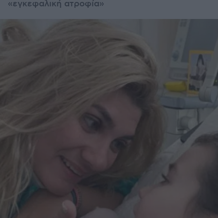
«εγκεφαλική ατροφία»