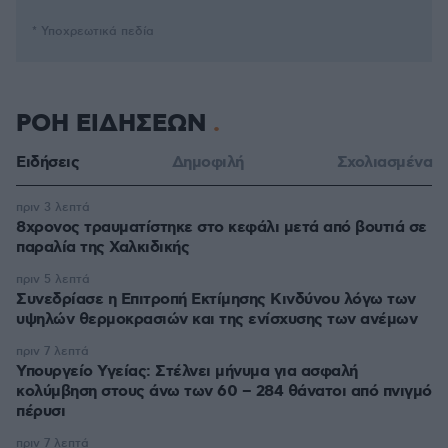
* Υποχρεωτικά πεδία
ΡΟΗ ΕΙΔΗΣΕΩΝ
Ειδήσεις
Δημοφιλή
Σχολιασμένα
πριν 3 λεπτά
8χρονος τραυματίστηκε στο κεφάλι μετά από βουτιά σε
παραλία της Χαλκιδικής
πριν 5 λεπτά
Συνεδρίασε η Επιτροπή Εκτίμησης Κινδύνου λόγω των
υψηλών θερμοκρασιών και της ενίσχυσης των ανέμων
πριν 7 λεπτά
Υπουργείο Υγείας: Στέλνει μήνυμα για ασφαλή
κολύμβηση στους άνω των 60 – 284 θάνατοι από πνιγμό
πέρυσι
πριν 7 λεπτά