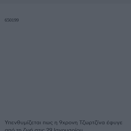
Υπενθυμίζεται πως η 9χρονη Τζωρτζίνα έφυγε
από τη ζωή στις 29 Ιανουαρίου.