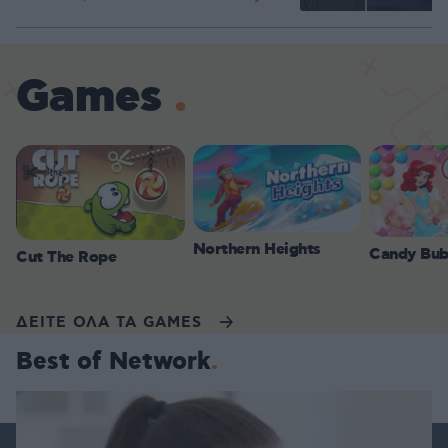
Games
Northern Heights
Candy Bub
Cut The Rope
ΔΕΙΤΕ ΟΛΑ ΤΑ GAMES
Best of Network