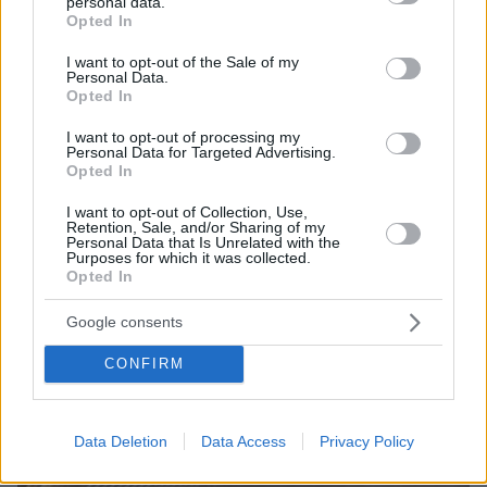
personal data.
grant or deny consent to Google and its third-party tags to
09.08.2026, 00:14
Opted In
use your data for below specified purposes in below Google
Δύο θάνατοι λουομένων το Σάββατο σε Λέσβο και
consent section.
Σιθωνία
I want to opt-out of the Sale of my
Personal Data.
09.08.2026, 00:00
Opted In
Μαγειρεύουμε με αυγά: 7 συνταγές που …τα σπάνε
I want to opt-out of processing my
08.08.2026, 23:56
Personal Data for Targeted Advertising.
Γερμανία: Μη επανδρωμένα αεροσκάφη εθεάθησαν
Opted In
πάνω από στρατιωτική βάση
I want to opt-out of Collection, Use,
Retention, Sale, and/or Sharing of my
08.08.2026, 23:53
Personal Data that Is Unrelated with the
Θετικές οι συνομιλίες με το Ιράν για τα Στενά του
Purposes for which it was collected.
Ορμούζ, λέει το Ομάν
Opted In
Google consents
ΔΕΙΤΕ ΟΛΕΣ ΤΙΣ ΕΙΔΗΣΕΙΣ
CONFIRM
ΤΑ ΠΙΟ ΔΗΜΟΦΙΛΗ
Data Deletion
Data Access
Privacy Policy