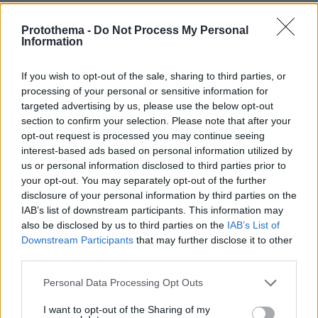
πριν 12 λεπτά
Τουλάχιστον 22 νεκροί κατά τη σύγκρουση δύο
Protothema -
Do Not Process My Personal
λεωφορείων στον Νίγηρα
Information
πριν 43 λεπτά
7 ηπειρώτικες πίτες: Φτιάχνουμε πλασίντα, κοθρόπιτα,
If you wish to opt-out of the sale, sharing to third parties, or
μπατσαριά, και άλλες που λατρεύουμε
processing of your personal or sensitive information for
targeted advertising by us, please use the below opt-out
πριν 44 λεπτά
section to confirm your selection. Please note that after your
Συντριβή ελικοπτέρου στο Ρίο ντε Τζανέιρο, νεκροί οι
opt-out request is processed you may continue seeing
τέσσερις επιβαίνοντες
interest-based ads based on personal information utilized by
πριν μία ώρα
us or personal information disclosed to third parties prior to
Εκτός ελέγχου μεγάλη δασική πυρκαγιά στον Καναδά,
your opt-out. You may separately opt-out of the further
χιλιάδες αναγκάστηκαν να εγκαταλείψουν τις εστίες
disclosure of your personal information by third parties on the
τους
IAB’s list of downstream participants. This information may
also be disclosed by us to third parties on the
IAB’s List of
09.08.2026, 00:30
Ποιοι μπορεί να είναι οι λόγοι που μια γάτα τινάζεται
Downstream Participants
that may further disclose it to other
στον ύπνο της
third parties.
09.08.2026, 00:15
Please note that this website/app uses one or more Google
Personal Data Processing Opt Outs
Πολύτεκνες οικογένειες: Μόλις 23.097 στην Ελλάδα –
services and may gather and store information including but
Πόσες έχουν πάνω από 6 παιδιά
not limited to your visit or usage behaviour. You may click to
I want to opt-out of the Sharing of my