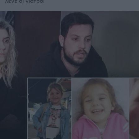
λένε οι γιατροί