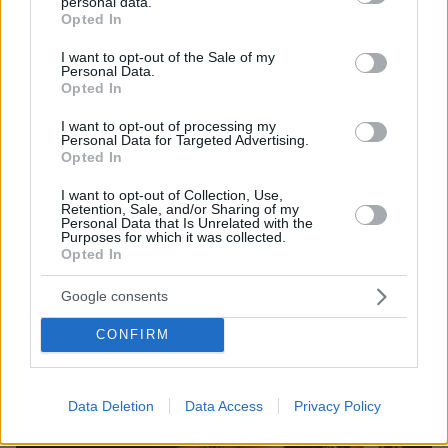
personal data.
grant or deny consent to Google and its third-party tags to
Opted In
use your data for below specified purposes in below Google
consent section.
I want to opt-out of the Sale of my
Personal Data.
Opted In
I want to opt-out of processing my
Personal Data for Targeted Advertising.
Opted In
11.03.2022, 14:49
I want to opt-out of Collection, Use,
Ο γονιδιακός έλεγχος και οι εννέα μήνες έως τον θάνατο -
Retention, Sale, and/or Sharing of my
Personal Data that Is Unrelated with the
Ντοκουμέντα για τον ιατρικό φάκελο της Τζωρτζίνας
Purposes for which it was collected.
Opted In
Thema Insights
Google consents
CONFIRM
Data Deletion
Data Access
Privacy Policy