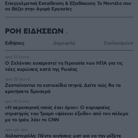
Επαγγελματική Εκπαίδευση & Εξειδίκευση: Το Mοντέλο που
σε Bάζει στην Aγορά Eργασίας
ΡΟΗ ΕΙΔΗΣΕΩΝ
Ειδήσεις
Δημοφιλή
Σχολιασμένα
πριν 13 λεπτά
Ο Ζελένσκι ευχαριστεί τη Γερουσία των ΗΠΑ για τις
νέες κυρώσεις κατά της Ρωσίας
πριν 22 λεπτά
Ζεσταίνονται τα κατοικίδια πτηνά; Δείτε πώς θα τα
κρατήσετε δροσερά
πριν 41 λεπτά
«Η αεροπορική ισχύς έχει όρια»: Ο κορυφαίος
στρατηγός του Τραμπ «ψάχνει έξοδο» από τον πόλεμο
με το Ιράν, λέει το CNN
πριν μία ώρα
Χοληστερόλη: Πέντε κινήσεις ματ για να την ρίξετε