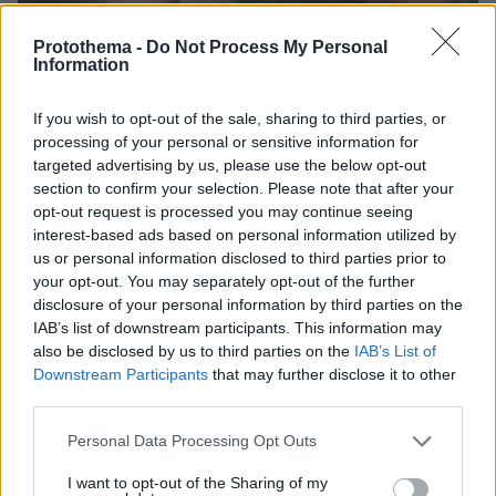
Protothema -
Do Not Process My Personal
Information
If you wish to opt-out of the sale, sharing to third parties, or
11.03.2022, 16:29
processing of your personal or sensitive information for
Μυστήριο γύρω από το μακιγιάζ στη σορό της 9χρονης
targeted advertising by us, please use the below opt-out
Τζωρτζίνας - Τι λέει συγγενικό πρόσωπο
section to confirm your selection. Please note that after your
opt-out request is processed you may continue seeing
interest-based ads based on personal information utilized by
us or personal information disclosed to third parties prior to
your opt-out. You may separately opt-out of the further
disclosure of your personal information by third parties on the
IAB’s list of downstream participants. This information may
also be disclosed by us to third parties on the
IAB’s List of
Downstream Participants
that may further disclose it to other
third parties.
Please note that this website/app uses one or more Google
Personal Data Processing Opt Outs
services and may gather and store information including but
not limited to your visit or usage behaviour. You may click to
I want to opt-out of the Sharing of my