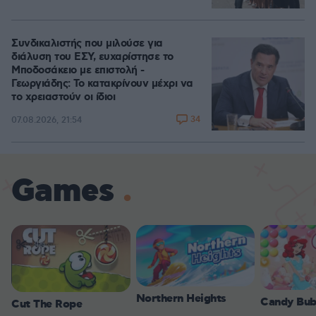
Συνδικαλιστής που μιλούσε για
διάλυση του ΕΣΥ, ευχαρίστησε το
Μποδοσάκειο με επιστολή -
Γεωργιάδης: Το κατακρίνουν μέχρι να
το χρειαστούν οι ίδιοι
34
07.08.2026, 21:54
Games
Northern Heights
Candy Bub
Cut The Rope