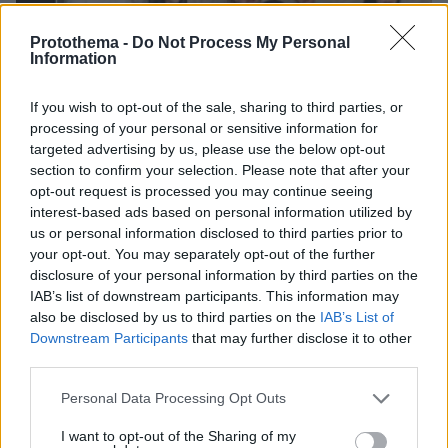
Protothema -
Do Not Process My Personal
Information
If you wish to opt-out of the sale, sharing to third parties, or
processing of your personal or sensitive information for
targeted advertising by us, please use the below opt-out
section to confirm your selection. Please note that after your
opt-out request is processed you may continue seeing
interest-based ads based on personal information utilized by
us or personal information disclosed to third parties prior to
your opt-out. You may separately opt-out of the further
disclosure of your personal information by third parties on the
IAB’s list of downstream participants. This information may
also be disclosed by us to third parties on the
IAB’s List of
07.08.2026, 15:59
Downstream Participants
that may further disclose it to other
Είδος υπό εξαφάνιση οι υπερπολύτεκνοι στην
third parties.
Ελλάδα που γερνάει: Τα... δύο ταψιά μεσημεριανό,
Please note that this website/app uses one or more Google
τα επιδόματα, η καθημερινότητά τους
Personal Data Processing Opt Outs
services and may gather and store information including but
not limited to your visit or usage behaviour. You may click to
I want to opt-out of the Sharing of my