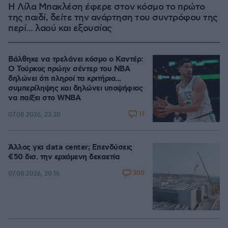
Η Λίλα Μπακλέση έφερε στον κόσμο το πρώτο
της παιδί, δείτε την ανάρτηση του συντρόφου της
περί... λαού και εξουσίας
Βάλθηκε να τρελάνει κόσμο ο Καντέρ:
Ο Τούρκος πρώην σέντερ του NBA
δηλώνει ότι πληροί τα κριτήρια...
συμπερίληψης και δηλώνει υποψήφιος
να παίξει στο WNBA
17
07.08.2026, 23:30
Άλλος για data center; Επενδύσεις
€50 δισ. την ερχόμενη δεκαετία
300
07.08.2026, 20:16