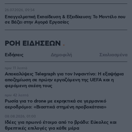
26.07.2026, 09:54
Επαγγελματική Εκπαίδευση & Εξειδίκευση: Το Mοντέλο που
σε Bάζει στην Aγορά Eργασίας
ΡΟΗ ΕΙΔΗΣΕΩΝ
Ειδήσεις
Δημοφιλή
Σχολιασμένα
πριν 11 λεπτά
Αποκαλύψεις Telegraph για τον Ινφαντίνο: Η εξαψήφια
αποζημίωση σε πρώην εργαζόμενη της UEFA και η
φερόμενη σχέση τους
πριν 42 λεπτά
Ρωσία για το drone με εκρηκτικά σε γερμανικό
αεροδρόμιο: «Βιαστικά στημένη προβοκάτσια»
08.08.2026, 01:00
Ιδέες για πρωινό έτοιμο από το βράδυ: Εύκολες και
θρεπτικές επιλογές για κάθε μέρα