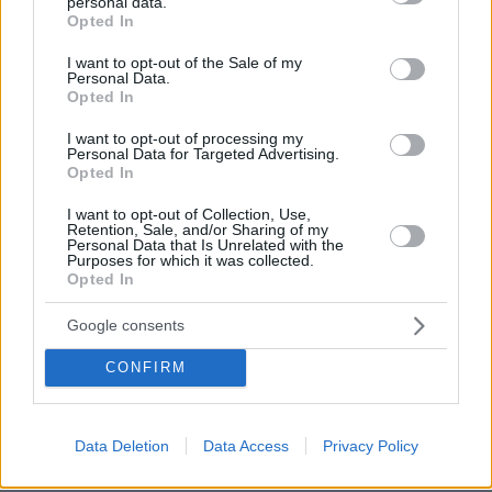
personal data.
grant or deny consent to Google and its third-party tags to
Opted In
use your data for below specified purposes in below Google
consent section.
I want to opt-out of the Sale of my
Personal Data.
Opted In
I want to opt-out of processing my
Personal Data for Targeted Advertising.
Opted In
I want to opt-out of Collection, Use,
Retention, Sale, and/or Sharing of my
Personal Data that Is Unrelated with the
Purposes for which it was collected.
Opted In
Google consents
CONFIRM
Data Deletion
Data Access
Privacy Policy
07.08.2026, 22:23