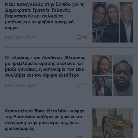
Νέες καταγγελίες στην Ελπίδα για τη
Δημοκρατία: Γρατσία, Γαλανός,
Καρυστιανού και αυλικοί το
μετέτρεψαν σε φοβικό αρχηγικό
κόμμα
98
07.08.2026, 19:33
Ο «Δράκος» του Λονδίνου: 40χρονος
με προβλήματα όρασης σκότωνε και
βίαζε γυναίκες, η αστυνομία τον είχε
συλλάβει και τον άφησε ελεύθερο
33
07.08.2026, 22:54
Φραντσέσκα Τόκα: Η Ιταλίδα «νύφη»
της Eurovision ποζάρει με μπικίνι και...
ολόγυμνη στην μπανιέρα της, δείτε
φωτογραφίες