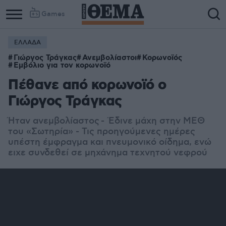
Games
ΕΛΛΑΔΑ
Γιώργος Τράγκας
Ανεμβολίαστοι
Κορωνοϊός
Εμβόλιο για τον κορωνοϊό
Πέθανε από κορωνοϊό ο
Γιώργος Τράγκας
Ήταν ανεμβολίαστος - Έδινε μάχη στην ΜΕΘ
του «Σωτηρία» - Τις προηγούμενες ημέρες
υπέστη έμφραγμα και πνευμονικό οίδημα, ενώ
ειχε συνδεθεί σε μηχάνημα τεχνητού νεφρού