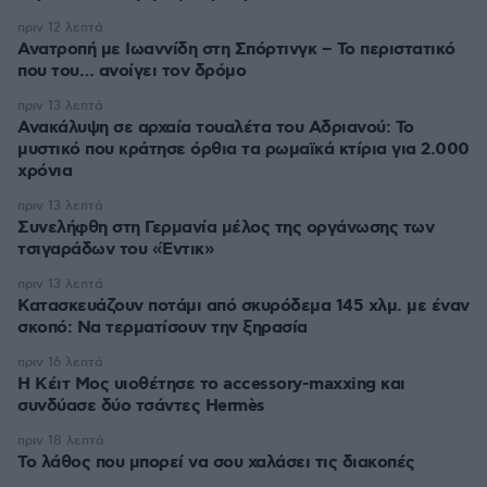
πριν 12 λεπτά
Ανατροπή με Ιωαννίδη στη Σπόρτινγκ – Το περιστατικό
που του… ανοίγει τον δρόμο
πριν 13 λεπτά
Ανακάλυψη σε αρχαία τουαλέτα του Αδριανού: Το
μυστικό που κράτησε όρθια τα ρωμαϊκά κτίρια για 2.000
χρόνια
πριν 13 λεπτά
Συνελήφθη στη Γερμανία μέλος της οργάνωσης των
τσιγαράδων του «Έντικ»
πριν 13 λεπτά
Κατασκευάζουν ποτάμι από σκυρόδεμα 145 χλμ. με έναν
σκοπό: Να τερματίσουν την ξηρασία
πριν 16 λεπτά
Η Κέιτ Μος υιοθέτησε τo accessory-maxxing και
συνδύασε δύο τσάντες Hermès
πριν 18 λεπτά
Το λάθος που μπορεί να σου χαλάσει τις διακοπές