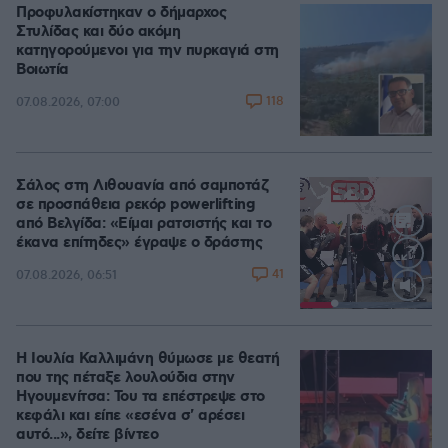
Προφυλακίστηκαν ο δήμαρχος
Στυλίδας και δύο ακόμη
κατηγορούμενοι για την πυρκαγιά στη
Βοιωτία
118
07.08.2026, 07:00
Σάλος στη Λιθουανία από σαμποτάζ
σε προσπάθεια ρεκόρ powerlifting
από Βελγίδα: «Είμαι ρατσιστής και το
έκανα επίτηδες» έγραψε ο δράστης
41
07.08.2026, 06:51
Loaded
:
100.00%
Η Ιουλία Καλλιμάνη θύμωσε με θεατή
που της πέταξε λουλούδια στην
Ηγουμενίτσα: Του τα επέστρεψε στο
κεφάλι και είπε «εσένα σ' αρέσει
αυτό...», δείτε βίντεο