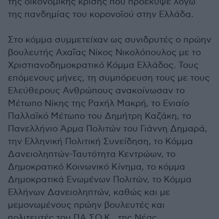
της οικονομικής κρίσης που προέκυψε λόγω
της πανδημίας του κορονοϊού στην Ελλάδα.
Στο κόμμα συμμετείχαν ως συνιδρυτές ο πρώην
βουλευτής Αχαΐας Νίκος Νικολόπουλος με το
Χριστιανοδημοκρατικό Κόμμα Ελλάδος. Τους
επόμενους μήνες, τη συμπόρευση τους με τους
Ελεύθερους Ανθρώπους ανακοίνωσαν το
Μέτωπο Νίκης της Ραχήλ Μακρή, το Ενιαίο
Παλλαϊκό Μέτωπο του Δημήτρη Καζάκη, το
Πανελλήνιο Άρμα Πολιτών του Γιάννη Δημαρά,
την Ελληνική Πολιτική Συνείδηση, το Κόμμα
Δανειοληπτών-Ταυτότητα Κεντρώων, το
Δημοκρατικό Κοινωνικό Κίνημα, το κόμμα
Δημοκρατικά Ενωμένων Πολιτών, το Κόμμα
Ελλήνων Δανειοληπτών, καθώς και με
μεμονωμένους πρώην βουλευτές και
πολιτευτές του ΠΑ.ΣΟ.Κ., της Νέας