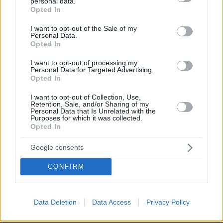
personal data.
grant or deny consent to Google and its third-party tags to
Opted In
use your data for below specified purposes in below Google
consent section.
I want to opt-out of the Sale of my
Personal Data.
Opted In
I want to opt-out of processing my
Personal Data for Targeted Advertising.
Opted In
I want to opt-out of Collection, Use,
Retention, Sale, and/or Sharing of my
Personal Data that Is Unrelated with the
Purposes for which it was collected.
Opted In
Google consents
CONFIRM
Data Deletion
Data Access
Privacy Policy