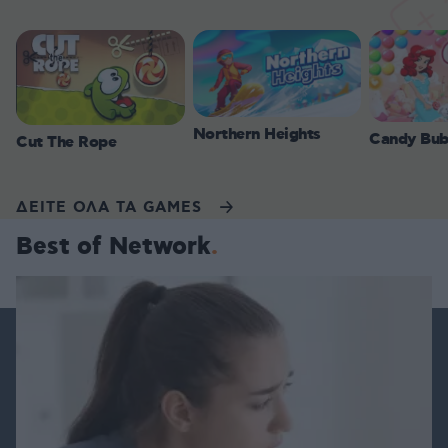
Northern Heights
Candy Bub
Cut The Rope
ΔΕΙΤΕ ΟΛΑ ΤΑ GAMES
Best of Network