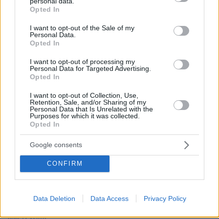
personal data.
grant or deny consent to Google and its third-party tags to
Εθνική Τράπεζα: Η κορυφαία επιλογή για τη χρηματοδότηση
Opted In
use your data for below specified purposes in below Google
μεγάλων έργων
consent section.
I want to opt-out of the Sale of my
Personal Data.
29.07.2026, 09:39
Opted In
Διασκεδάζουμε υπεύθυνα, επιστρέφουμε με ασφάλεια
I want to opt-out of processing my
Personal Data for Targeted Advertising.
Opted In
ΡΟΗ ΕΙΔΗΣΕΩΝ
I want to opt-out of Collection, Use,
Retention, Sale, and/or Sharing of my
Ειδήσεις
Δημοφιλή
Σχολιασμένα
Personal Data that Is Unrelated with the
Purposes for which it was collected.
Opted In
πριν 7 λεπτά
Συνδικαλιστής ψαράς που αποχώρησε από την Ελπίδα
Google consents
της Καρυστιανού, της ζητά να τον προστατέψει:
Καταγγέλλει μεθοδευμένη σπίλωση από μέλη του
CONFIRM
κόμματος
πριν 12 λεπτά
Νόμιζε πως έμπαινε στην περιεμμηνόπαυση, αλλά η
Data Deletion
Data Access
Privacy Policy
απώλεια βάρους και ο πόνος ήταν ενδείξεις καρκίνου
πριν 12 λεπτά