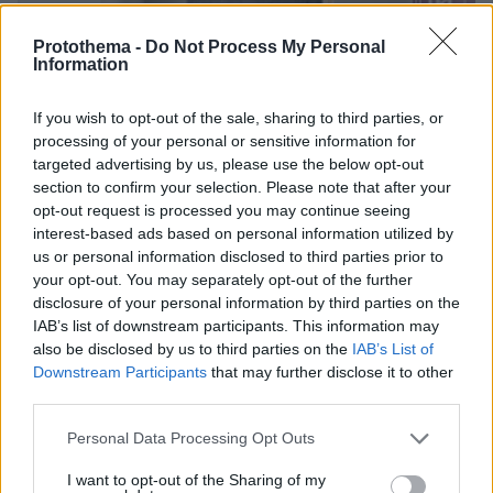
Protothema -
Do Not Process My Personal
Information
If you wish to opt-out of the sale, sharing to third parties, or
processing of your personal or sensitive information for
targeted advertising by us, please use the below opt-out
section to confirm your selection. Please note that after your
opt-out request is processed you may continue seeing
interest-based ads based on personal information utilized by
us or personal information disclosed to third parties prior to
your opt-out. You may separately opt-out of the further
disclosure of your personal information by third parties on the
IAB’s list of downstream participants. This information may
also be disclosed by us to third parties on the
IAB’s List of
Downstream Participants
that may further disclose it to other
03.08.2026, 11:06
third parties.
Κάτι αλλάζει στον χάρτη της πανεπιστημιακής εκπαίδευσης
Please note that this website/app uses one or more Google
στην Ελλάδα
Personal Data Processing Opt Outs
services and may gather and store information including but
not limited to your visit or usage behaviour. You may click to
I want to opt-out of the Sharing of my
30.07.2026, 15:25