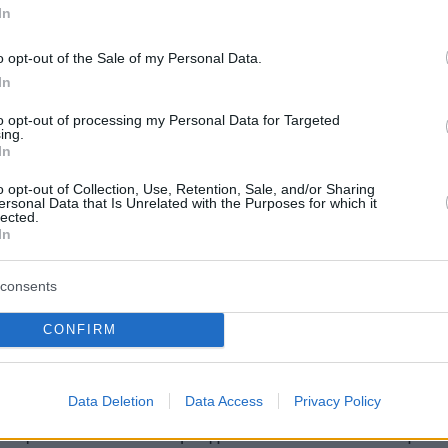
In
o opt-out of the Sale of my Personal Data.
In
to opt-out of processing my Personal Data for Targeted
ing.
In
o opt-out of Collection, Use, Retention, Sale, and/or Sharing
ersonal Data that Is Unrelated with the Purposes for which it
lected.
In
consents
CONFIRM
υ protothema.gr τον εντόπισε στο
ελβετικό
nt Moritz
, στο πλευρό του Ινδού
Data Deletion
Data Access
Privacy Policy
υριούχου βιομηχάνου
Gautam Vijaypat
ι φίλων του που πραγματοποιούν road trip σ