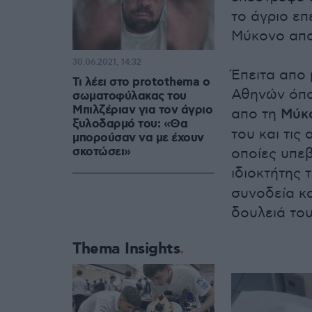
το άγριο επ
Μύκονο απο
30.06.2021, 14:32
Έπειτα απο 
Τι λέει στο protothema ο
Αθηνών όπο
σωματοφύλακας του
Μπιλζέριαν για τον άγριο
απο τη
Μύκ
ξυλοδαρμό του: «Θα
του και τις
μπορούσαν να με έχουν
σκοτώσει»
οποίες υπε
ιδιοκτήτης 
συνοδεία κ
δουλειά του
Thema Insights