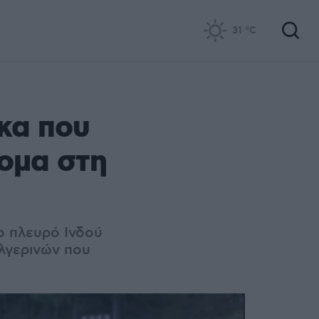
31
°C
κα που
ομα στη
ο πλευρό Ινδού
λγερινών που