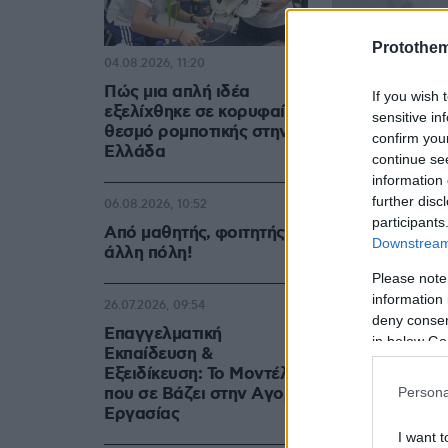
Protothe
04.08.2026, 11:20
Πώς μια απλή ιδέα
If you wish 
εξελίχθηκε σε κορυφαίο
sensitive in
θεσμό ρομποτικής στην
confirm you
Ελλάδα
continue se
information 
further disc
06.08.2026, 10:52
participants
Από μαθητής, φοιτητής σε
Downstream 
άλλη πόλη!
Please note
information 
26.07.2026, 09:54
deny consent
Επαγγελματική
in below Go
Εκπαίδευση &
Εξειδίκευση: Το Mοντέλο
που σε Bάζει στην Aγορά
Persona
Eργασίας
I want t