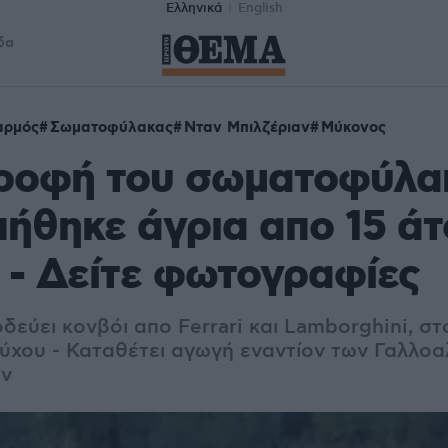
Ελληνικά
English
δα
αρμός
Σωματοφύλακας
Νταν Μπιλζέριαν
Μύκονος
τροφή του σωματοφύλα
ήθηκε άγρια απο 15 άτ
- Δείτε φωτογραφίες
εύει κονβόι απο Ferrari και Lamborghini, στ
ύχου - Καταθέτει αγωγή εναντίον των Γαλλοα
αν