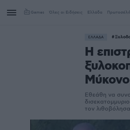
Games
Όλες οι Ειδήσεις
Ελλάδα
Πρωτοσέλι
Ξυλοδ
ΕΛΛΑΔΑ
Η επισ
ξυλοκοπ
Μύκονο 
Εθεάθη να συνοδ
δισεκατομμυριο
τον λιθοβόλησ