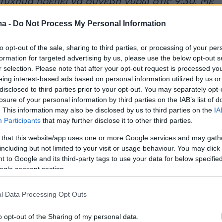
τύχημα πρέπει να συνέβη γύρω στις 9:30. Με
οι δικοί του πως χτύπησε με την μηχανή.
ma -
Do Not Process My Personal Information
ε ν αποφύγει και έπεσε. Πρέπει να έχει
ο κεφάλι και στα πλευρά αλλά απ ότι μου
to opt-out of the sale, sharing to third parties, or processing of your per
τις αισθήσεις του δεν γνωρίζω περισσότερα και
formation for targeted advertising by us, please use the below opt-out s
r selection. Please note that after your opt-out request is processed y
ταφερθεί στο νοσοκομείο του νησιού. Στη
eing interest-based ads based on personal information utilized by us or
νε το ατύχημα στον περιφερειακό δρόμο.
disclosed to third parties prior to your opt-out. You may separately opt-
 ένα μαγαζί και την ώρα που έφευγε κάτι
losure of your personal information by third parties on the IAB’s list of
. This information may also be disclosed by us to third parties on the
IA
να αυτοκίνητο το οποίο πρέπει να προσπάθησε
Participants
that may further disclose it to other third parties.
ι και έπεσε»
, ανέφερε χαρακτηριστικά.
 that this website/app uses one or more Google services and may gath
including but not limited to your visit or usage behaviour. You may click 
 με ανάρτησή του στο Instagram ο
υποψήφιος
 to Google and its third-party tags to use your data for below specifi
ης ΕΟΚ Παναγιώτης Φασούλας - ο «Μπέμπης
ogle consent section.
ίδια παράταξη -
αναφέρει πως «ο Φάνης είναι
l Data Processing Opt Outs
αι νικητής. Κι αυτό θα ξεπεραστεί».
συνοδεύει το σχόλιό με μια φωτογραφία στην
o opt-out of the Sharing of my personal data.