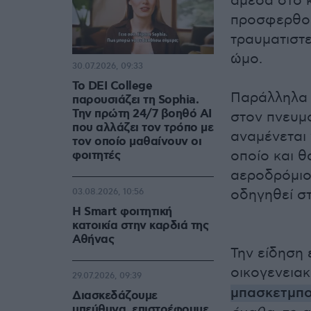
άμεσα στο κ
προσφερθού
τραυματιστε
ώμο.
30.07.2026, 09:33
Το DEI College
Παράλληλα ο
παρουσιάζει τη Sophia.
Την πρώτη 24/7 βοηθό AI
στον πνευμ
που αλλάζει τον τρόπο με
αναμένεται
τον οποίο μαθαίνουν οι
οποίο και 
φοιτητές
αεροδρόμιο
οδηγηθεί στ
03.08.2026, 10:56
Η Smart φοιτητική
κατοικία στην καρδιά της
Αθήνας
Την είδηση
οικογενεια
29.07.2026, 09:39
μπασκετμπο
Διασκεδάζουμε
υπεύθυνα, επιστρέφουμε