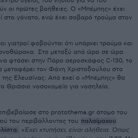
έντρο υγείας του νησιού για να του
ν οι πρώτες βοήθειες. Ο «Μπέμπης» έχει
ί στο γόνατο, ενώ έχει σοβαρό τραύμα στον
ι γιατροί φοβούνται ότι υπάρχει τραύμα και
ονοθώρακα. Στο μεταξύ από ώρα σε ώρα
 να φτάσει στην Πάρο αεροσκάφος C-130, το
θα μεταφέρει τον Φάνη Χριστοδούλου στο
 της Ελευσίνας. Από εκεί ο «Μπέμπης» θα
ο Θριάσιο νοσοκομείο για νοσηλεία.
 επιβεβαίωσε στο protothema.gr άτομο του
κού του περιβάλλοντος του
παλαίμαχου
λίστα.
«Έχει χτυπήσει, είναι αλήθεια. Όπως