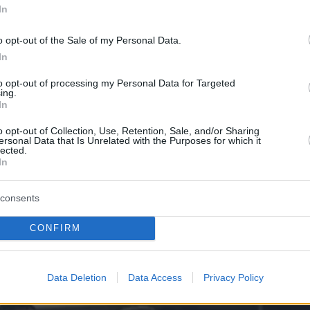
ονίζεται ο Φάνης Χριστοδούλου να κρατάει τη
In
α μαρκάρεται από τον Σκότι Πίπεν στο αγώνα
o opt-out of the Sale of my Personal Data.
δα στο Μουντομπάσκετ του 1994.
In
to opt-out of processing my Personal Data for Targeted
ing.
In
o opt-out of Collection, Use, Retention, Sale, and/or Sharing
ersonal Data that Is Unrelated with the Purposes for which it
lected.
In
consents
CONFIRM
Data Deletion
Data Access
Privacy Policy