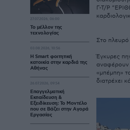
Γ-Τ/Ρ ”ΕΡΙΘ
καρδιολογι
27.07.2026, 06:00
Το μέλλον της
τεχνολογίας
Στο πλευρό 
03.08.2026, 10:56
Έγκυρες πηγ
Η Smart φοιτητική
κατοικία στην καρδιά της
αναφέρουν 
Αθήνας
«μπέμπη» το
διατρέχει κ
26.07.2026, 09:54
Επαγγελματική
Εκπαίδευση &
Εξειδίκευση: Το Mοντέλο
που σε Bάζει στην Aγορά
Eργασίας