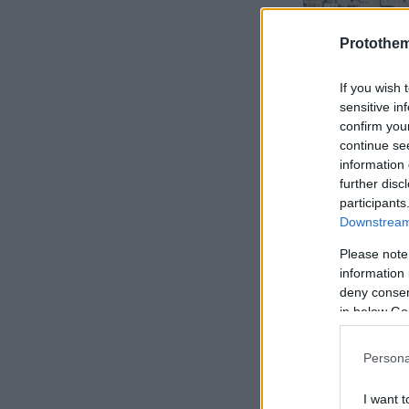
Protothe
If you wish 
sensitive in
confirm you
continue se
information 
further disc
participants
Downstream 
Please note
information 
deny consent
in below Go
Persona
Ειδήσεις σ
I want t