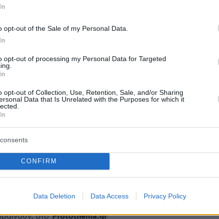
In
μα: Παραμέρισα την οργή μου και
o opt-out of the Sale of my Personal Data.
 τη Μελάνια στον Λευκό Οίκο για το καλό τη
In
to opt-out of processing my Personal Data for Targeted
ing.
In
 δεξιάς ακτιβίστριας για το φόρεμα του Χάρι
α επιστρέψουν οι αρρενωποί ανδρες»
o opt-out of Collection, Use, Retention, Sale, and/or Sharing
ersonal Data that Is Unrelated with the Purposes for which it
lected.
In
Το Πολυτεχνείο είναι εδώ, μας περιμένει
δυνατούς
consents
CONFIRM
protothema.gr στο Google News
το
και μάθετε πρώτοι
εις
Data Deletion
Data Access
Privacy Policy
Ειδήσεις
 τελευταίες
από την Ελλάδα και τον Κόσμο, τη
Protothema.gr
μβαίνουν, στο