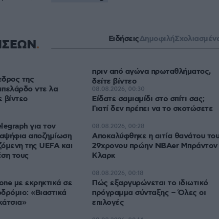
Ειδήσεις
Δημοφιλή
Σχολιασμέν
ΗΣΕΩΝ
πριν από αγώνα πρωταθλήματος,
εδρος της
δείτε βίντεο
μπελάρδο ντε λα
08.08.2026, 00:30
ε βίντεο
Είδατε σαμιαμίδι στο σπίτι σας;
Γιατί δεν πρέπει να το σκοτώσετε
legraph για τον
08.08.2026, 00:28
ξαψήφια αποζημίωση
Αποκαλύφθηκε η αιτία θανάτου το
όμενη της UEFA και
29χρονου πρώην NBAer Μπράντον
έση τους
Κλαρκ
08.08.2026, 00:18
rone με εκρηκτικά σε
Πώς εξαργυρώνεται το ιδιωτικό
δρόμιο: «Βιαστικά
πρόγραμμα σύνταξης – Όλες οι
κάτσια»
επιλογές