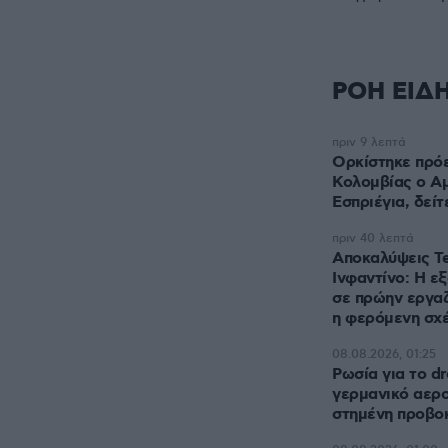
ΡΟΗ ΕΙΔ
πριν 9 λεπτά
Ορκίστηκε πρό
Κολομβίας ο Α
Εσπριέγια, δείτ
πριν 40 λεπτά
Αποκαλύψεις Te
Ινφαντίνο: Η ε
σε πρώην εργαζ
η φερόμενη σχ
08.08.2026, 01:25
Ρωσία για το d
γερμανικό αερο
στημένη προβο