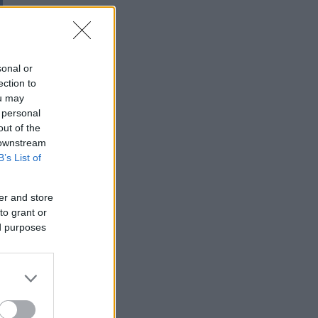
sonal or
ection to
ou may
 personal
out of the
 downstream
B’s List of
er and store
to grant or
ed purposes