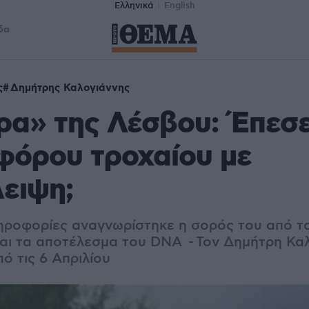
Ελληνικά
English
δα
ς
Δημήτρης Καλογιάννης
ρα» της Λέσβου: Έπεσ
φόρου τροχαίου με
ειψη;
ηροφορίες αναγνωρίστηκε η σορός του από τ
αι τα αποτέλεσμα του DNA - Τον Δημήτρη Κα
ό τις 6 Απριλίου