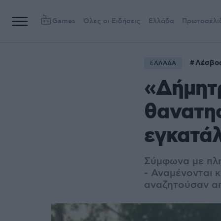
Games
Όλες οι Ειδήσεις
Ελλάδα
Πρωτοσέλι
Λέσβο
ΕΛΛΑΔΑ
«Δήμητ
θανατη
εγκατάλ
Σύμφωνα με πλ
-
Αναμένονται κ
αναζητούσαν απ