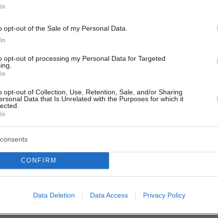
In
ου
αποφάσισα, επεσήμανε ο Γεράριμος
o opt-out of the Sale of my Personal Data.
 να στείλουμε μια επιστολή προς την ηγεσία
In
ίου Υγείας με την οποία ζητούσαμε την
ους προκειμένου να δοθεί εντολή για να
to opt-out of processing my Personal Data for Targeted
ing.
τα νοσοκομεία και άλλες δομές υγείας
In
νήθως αυτές αδιαφορούν και πολλές φορές
o opt-out of Collection, Use, Retention, Sale, and/or Sharing
 να συνεργασθούν με την υπηρεσία Silver
ersonal Data that Is Unrelated with the Purposes for which it
lected.
αγνοούν τους κοινωνικούς συναγερμούς που
In
με σε κάθε εξαφάνιση, με αποτέλεσμα να
 ζωή τους άνθρωποι μέσα σε νοσοκομεία την
consents
συγγενείς τους αναζητούν με κοινωνικό
CONFIRM
ή ακόμη και να ενταφιάζονται ως αγνώστων
Data Deletion
Data Access
Privacy Policy
ου
στείλαμε την επιστολή μαζί με την