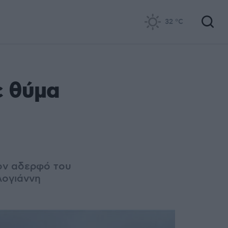
32
°C
ε θύμα
ον αδερφό του
λογιάννη