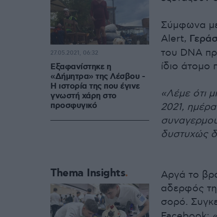
Σύμφωνα με 
Alert,
Γεράσ
του DNA προ
27.05.2021, 06:32
ίδιο άτομο 
Εξαφανίστηκε η
«Δήμητρα» της Λέσβου -
Η ιστορία της που έγινε
«Λέμε ότι μ
γνωστή χάρη στο
προσφυγικό
2021, ημέρα
συναγερμού
δυστυχώς δ
Thema Insights
Αργά το βρ
αδερφός τη
σορό. Συγκ
Facebook: