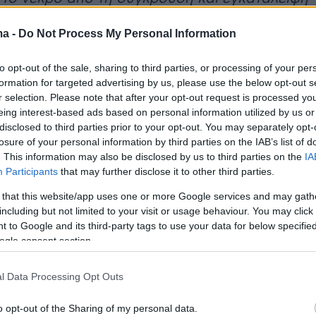
σωμα, αναγνωριστηκε απο τον αδελφο της. Ο
ma -
Do Not Process My Personal Information
ς αναγνωρισε νεκρο, το σωμα που δεν
 ποτέ ζωντανο. Δημητρη την ελεγαν, εκαναν
to opt-out of the sale, sharing to third parties, or processing of your per
ος το φυλο. Ολα εγιναν για να αναγνωριστει
formation for targeted advertising by us, please use the below opt-out s
νο οταν το σωμα παρεδωσε... RIP Δημητρακη»
r selection. Please note that after your opt-out request is processed y
eing interest-based ads based on personal information utilized by us or
disclosed to third parties prior to your opt-out. You may separately opt-
losure of your personal information by third parties on the IAB’s list of
. This information may also be disclosed by us to third parties on the
IA
Participants
that may further disclose it to other third parties.
 that this website/app uses one or more Google services and may gath
including but not limited to your visit or usage behaviour. You may click 
 to Google and its third-party tags to use your data for below specifi
ogle consent section.
l Data Processing Opt Outs
των ενεργειών
o opt-out of the Sharing of my personal data.