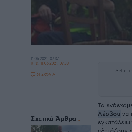
11.06.2021, 07:37
UPD:
11.06.2021, 07:38
Δείτε 
61 ΣΧΟΛΙΑ
Το ενδεχόμ
Λέσβου
να
Σχετικά Άρθρα
εγκατάλειψ
εξετάζουν ο