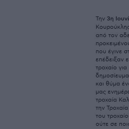
Την
3η Ιουν
Κουρούκλης
από τον αδ
προκειμένου
που έγινε σ
επέδειξαν 
τροχαίο για
δημοσίευμα
και θύμα έν
μας ενημέρ
τροχαία Καλ
την Τροχαί
του τροχαίο
ούτε σε ποι