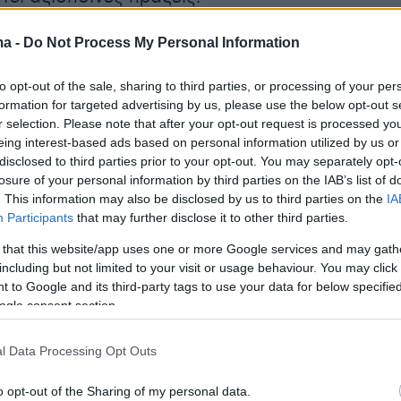
ma -
Do Not Process My Personal Information
ια μία πολύ σημαντική εξέλιξη, που έρχεται
to opt-out of the sale, sharing to third parties, or processing of your per
άλο που προκλήθηκε τις προηγούμενες ημέρες
formation for targeted advertising by us, please use the below opt-out s
οινώσεις της 6ης ΥΠΕ και της διοίκησης του
r selection. Please note that after your opt-out request is processed y
eing interest-based ads based on personal information utilized by us or
 Αγρινίου, αλλά και της παραίτησης του
disclosed to third parties prior to your opt-out. You may separately opt-
νδρέα Τσώλη.
losure of your personal information by third parties on the IAB’s list of
. This information may also be disclosed by us to third parties on the
IA
Participants
that may further disclose it to other third parties.
ήμερα:
 that this website/app uses one or more Google services and may gath
including but not limited to your visit or usage behaviour. You may click 
 κρίσιμη κατάσταση στον Ευαγγελισμό ο
 to Google and its third-party tags to use your data for below specifi
της Μονής Βατοπεδίου
ogle consent section.
ικοί του meteo εξηγούν γιατί θα υπάρξουν
l Data Processing Opt Outs
εις τέτοια εποχή
o opt-out of the Sharing of my personal data.