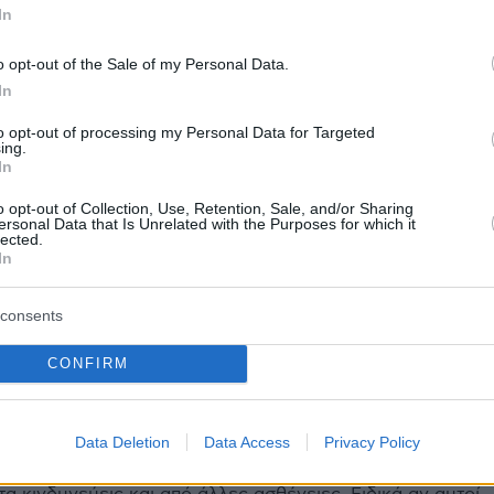
In
ηγίες του CDC για όσους έχουν εμβολιαστεί
 σε επαφή με κρούσμα
o opt-out of the Sale of my Personal Data.
In
to opt-out of processing my Personal Data for Targeted
protothema.gr στο Google News
το
και μάθετε πρώτοι
ing.
In
εις
o opt-out of Collection, Use, Retention, Sale, and/or Sharing
Ειδήσεις
 τελευταίες
από την Ελλάδα και τον Κόσμο, τη
ersonal Data that Is Unrelated with the Purposes for which it
lected.
Protothema.gr
μβαίνουν, στο
In
ΙΑ
ΠΡΟΣΘΗΚΗ ΣΧΟΛΙΟΥ
consents
(5)
CONFIRM
 20:14
Data Deletion
Data Access
Privacy Policy
στην εντατική, οι πιθανότητες ΔΕΝ είναι με το μέρος σου