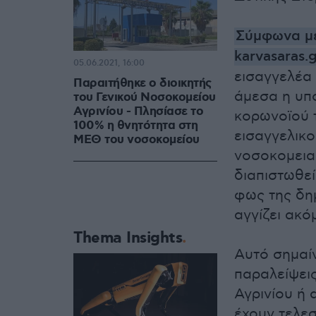
Σύμφωνα με
karvasaras.
05.06.2021, 16:00
εισαγγελέα
Παραιτήθηκε ο διοικητής
άμεσα η υπ
του Γενικού Νοσοκομείου
Αγρινίου - Πλησίασε το
κορωνοϊού 
100% η θνητότητα στη
εισαγγελικο
ΜΕΘ του νοσοκομείου
νοσοκομεια
διαπιστωθεί
φως της δη
αγγίζει ακό
Thema Insights
Αυτό σημαίν
παραλείψει
Αγρινίου ή 
έχουν τελεσ