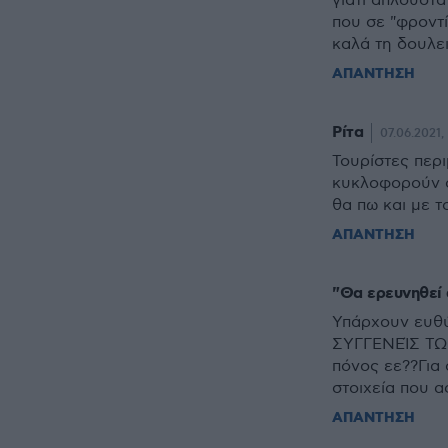
γιατί απλούστα
που σε "φροντ
καλά τη δουλει
ΑΠΑΝΤΗΣΗ
Ρίτα
07.06.2021, 
Τουρίστες περ
κυκλοφορούν σ
θα πω και με το
ΑΠΑΝΤΗΣΗ
"Θα ερευνηθεί 
Υπάρχουν ευθύ
ΣΥΓΓΕΝΕΊΣ ΤΩΝ
πόνος εε??Για
στοιχεία που 
ΑΠΑΝΤΗΣΗ