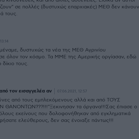
τα κινδυνεύεις και από άλλες ασθένειες. Ειδικά αν αυτοί
ίζουν" σε πολλές (δυστυχώς επαρχιακές) ΜΕΘ δεν κάνου
ά τους.
13:14
ιμέναμε, δυστυχώς τα νέα της ΜΕΘ Αγρινίου
ε όλον τον κόσμο. Τα ΜΜΕ της Αμερικής οργίασαν, εδώ
 δίκιο τους.
από τον εισαγγελέα αν
07.06.2021, 12:57
νες από τους εμπλεκόμενους αλλά και από ΤΟΎΣ
 ΘΑΝΟΝΤΩΝ???!!!"Ξεκινησαν τα όργανα!!!Σας έπιασε ο
 όλους εκείνους που δολοφονήθηκαν από εγκληματικά
αφήσατε ελεύθερους, δεν σας ένοιαξε πάντως!!!