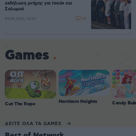
εκδήλωση μνήμης για Ισαάκ και
Σολωμού
55
09.08.2026, 10:07
Games
Northern Heights
Candy Bub
Cut The Rope
ΔΕΙΤΕ ΟΛΑ ΤΑ GAMES
Best of Network