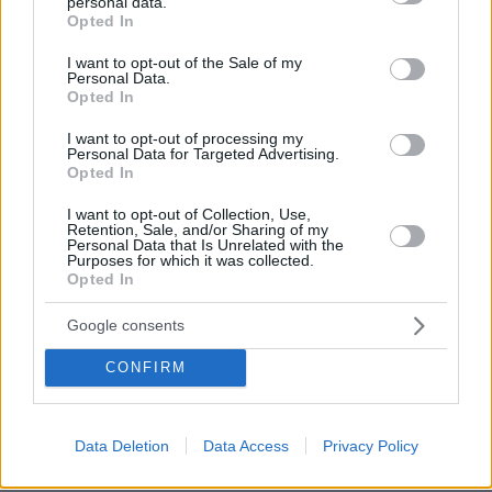
personal data.
grant or deny consent to Google and its third-party tags to
Ειδήσεις
Δημοφιλή
Σχολιασμένα
Opted In
use your data for below specified purposes in below Google
consent section.
I want to opt-out of the Sale of my
πριν 8 λεπτά
Personal Data.
Αυτό είναι το επάγγελμα που είναι μάλλον δύσκολο να
Opted In
αντικαταστήσει η AI και φαίνεται να έχει μεγάλη ζήτηση
I want to opt-out of processing my
πριν 12 λεπτά
Personal Data for Targeted Advertising.
Σοκαριστικές απειλές για Μέσι και Ρονάλντο – Το
Opted In
σκοτεινό… παρασκήνιο του Μουντιάλ
I want to opt-out of Collection, Use,
πριν 14 λεπτά
Retention, Sale, and/or Sharing of my
Οι ωραιότερες παραλίες της Σαμοθράκης -Οι
Personal Data that Is Unrelated with the
Purposes for which it was collected.
αμμώδεις, οι απομονωμένες, οι άγριες και βραχώδεις
Opted In
πριν 16 λεπτά
Πώς ξυπνούσαν οι άνθρωποι πριν τα smartphones: Από
Google consents
τους κόκορες στους επαγγελματίες με σφυρίχτρες και
μπιζέλια της βιομηχανικής επανάστασης
CONFIRM
πριν 20 λεπτά
Νέα ανάφλεξη στη Μέση Ανατολή: Οι Χούθι χτύπησαν
εγκατάσταση της Aramco, το Ιράν βάζει πιο σκληρούς
Data Deletion
Data Access
Privacy Policy
όρους για τα Στενά του Ορμούζ