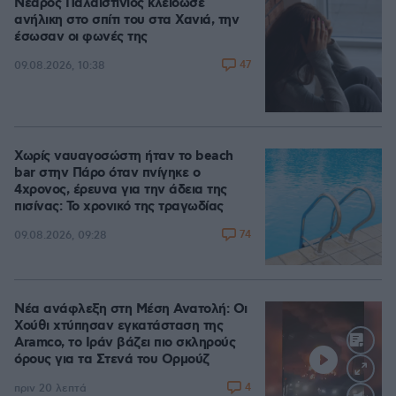
Νεαρός Παλαιστίνιος κλείδωσε
ανήλικη στο σπίτι του στα Χανιά, την
έσωσαν οι φωνές της
47
09.08.2026, 10:38
Χωρίς ναυαγοσώστη ήταν το beach
bar στην Πάρο όταν πνίγηκε ο
4χρονος, έρευνα για την άδεια της
πισίνας: Το χρονικό της τραγωδίας
74
09.08.2026, 09:28
Νέα ανάφλεξη στη Μέση Ανατολή: Οι
Χούθι χτύπησαν εγκατάσταση της
Aramco, το Ιράν βάζει πιο σκληρούς
όρους για τα Στενά του Ορμούζ
4
πριν 20 λεπτά