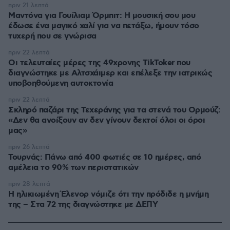
πριν 21 λεπτά
Μαντόνα για Γουίλιαμ Όρμπιτ: Η μουσική σου μου
έδωσε ένα μαγικό χαλί για να πετάξω, ήμουν τόσο
τυχερή που σε γνώρισα
πριν 22 λεπτά
Οι τελευταίες μέρες της 49χρονης TikToker που
διαγνώστηκε με Αλτσχάιμερ και επέλεξε την ιατρικώς
υποβοηθούμενη αυτοκτονία
πριν 22 λεπτά
Σκληρό παζάρι της Τεχεράνης για τα στενά του Ορμούζ:
«Δεν θα ανοίξουν αν δεν γίνουν δεκτοί όλοι οι όροι
μας»
πριν 26 λεπτά
Τουρνάς: Πάνω από 400 φωτιές σε 10 ημέρες, από
αμέλεια το 90% των περιστατικών
πριν 28 λεπτά
Η ηλικιωμένη Έλενορ νόμιζε ότι την πρόδιδε η μνήμη
της – Στα 72 της διαγνώστηκε με ΔΕΠΥ