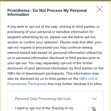
Protothema -
Do Not Process My Personal
Information
If you wish to opt-out of the sale, sharing to third parties, or
processing of your personal or sensitive information for
targeted advertising by us, please use the below opt-out
Απομένουν
2500
χαρακτήρες
section to confirm your selection. Please note that after your
opt-out request is processed you may continue seeing
interest-based ads based on personal information utilized by
us or personal information disclosed to third parties prior to
your opt-out. You may separately opt-out of the further
disclosure of your personal information by third parties on the
IAB’s list of downstream participants. This information may
also be disclosed by us to third parties on the
IAB’s List of
* Υποχρεωτικά πεδία
Downstream Participants
that may further disclose it to other
third parties.
Please note that this website/app uses one or more Google
Personal Data Processing Opt Outs
services and may gather and store information including but
ΡΟΗ ΕΙΔΗΣΕΩΝ
not limited to your visit or usage behaviour. You may click to
I want to opt-out of the Sharing of my