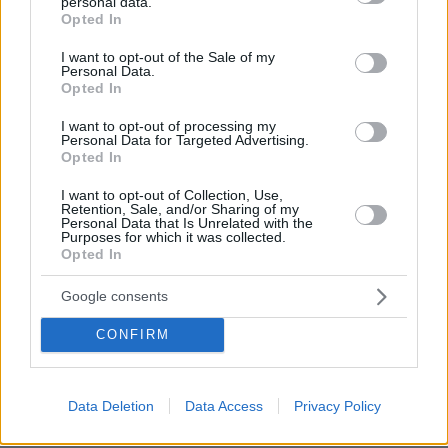
personal data.
grant or deny consent to Google and its third-party tags to
Πολύ κρίμα!
Opted In
use your data for below specified purposes in below Google
ΑΠΑΝΤΗΣΗ
consent section.
I want to opt-out of the Sale of my
Personal Data.
Opted In
Θεατροφιλος
I want to opt-out of processing my
09.04.2021, 12:27
Personal Data for Targeted Advertising.
Πρεπει να τον βαλουν στο ιδιο κελι με τον μεγα
Opted In
καβαλαρη Λιγναδη,τα υπολοιπα η ιδια η φυση θα
μεριμνησει για να τιμωρηθει αυστηρα για τις
I want to opt-out of Collection, Use,
Retention, Sale, and/or Sharing of my
αποτροπαιες πραξεις του,Ντροπη του και Αισχος.
Personal Data that Is Unrelated with the
Purposes for which it was collected.
ΑΠΑΝΤΗΣΗ
Opted In
Google consents
Ali
09.04.2021, 11:49
CONFIRM
Ό,τι θυμούνται χαίρονται οι καταγγέλλουσες. Υπάρχει
περίπτωση να υπήρξε συναίνεση, ή ακόμη και να μην
έγιναν καν τα περιστατικά.
Data Deletion
Data Access
Privacy Policy
ΑΠΑΝΤΗΣΗ