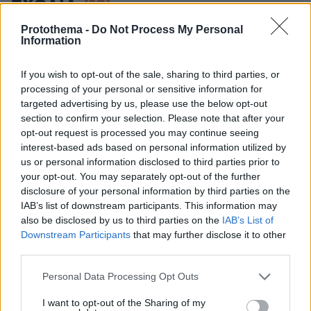
ΣΧΟΛΙΑ
(13)
Protothema -
Do Not Process My Personal
ΠΡΟΣΘΗΚΗ ΣΧΟΛΙΟΥ
Information
If you wish to opt-out of the sale, sharing to third parties, or
βιαστής
processing of your personal or sensitive information for
targeted advertising by us, please use the below opt-out
14.04.2021, 02:16
section to confirm your selection. Please note that after your
Δεν πρέπει να επικρίνεται κάποιος απλά και μόνο
opt-out request is processed you may continue seeing
επειδή είναι βιαστής. Αυτό είναι ρατσισμός!
interest-based ads based on personal information utilized by
ΑΠΑΝΤΗΣΗ
us or personal information disclosed to third parties prior to
your opt-out. You may separately opt-out of the further
disclosure of your personal information by third parties on the
Λούλα
IAB’s list of downstream participants. This information may
09.04.2021, 13:09
also be disclosed by us to third parties on the
IAB’s List of
Στην φυλακή άμεσα.
Downstream Participants
that may further disclose it to other
ΑΠΑΝΤΗΣΗ
third parties.
Please note that this website/app uses one or more Google
είσαι απάνθρωπη!
Personal Data Processing Opt Outs
services and may gather and store information including but
14.04.2021, 02:26
not limited to your visit or usage behaviour. You may click to
I want to opt-out of the Sharing of my
Υπάρχει κίνδυνος να τον βιάσουν και είναι κρίμα!