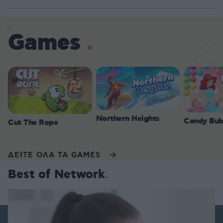
Games
Northern Heights
Candy Bub
Cut The Rope
ΔΕΙΤΕ ΟΛΑ ΤΑ GAMES
Best of Network