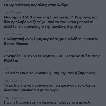
πριν 5 λεπτά
Οι ωραιότερες παραλίες στην Άνδρο
πριν 7 λεπτά
Μυστήριο 3.500 ετών στη Σαντορίνη: Ο 15χρονος που
δεν πρόλαβε να ξεφύγει από το τσουνάμι μπορεί ν'
αλλάξει τη χρονολογία της μεγάλης έκρηξης
πριν 11 λεπτά
Προληπτική ανάκληση παρτίδας μαρμελάδας φράουλα
Bonne Maman
πριν 12 λεπτά
Δοκιμάζουμε το SYM Joymax Z3i - Πόσο κοστίζει στην
Ελλάδα;
πριν 15 λεπτά
Τελικά τι είναι το κουσκούς: Δημητριακό ή ζυμαρικό;
πριν 15 λεπτά
Το κόλπο για να ανοίγουν και να κλείνουν εύκολα τα
πλαστικά μπουκάλια με το νερό
πριν 16 λεπτά
Πώς η Πυροσβεστική διέσωσε πολίτες στη μεγάλη