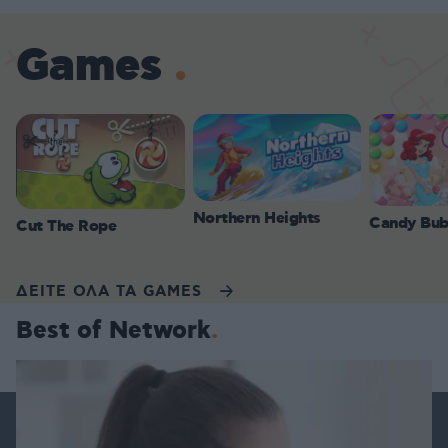
Games
Northern Heights
Candy Bub
Cut The Rope
ΔΕΙΤΕ ΟΛΑ ΤΑ GAMES
Best of Network