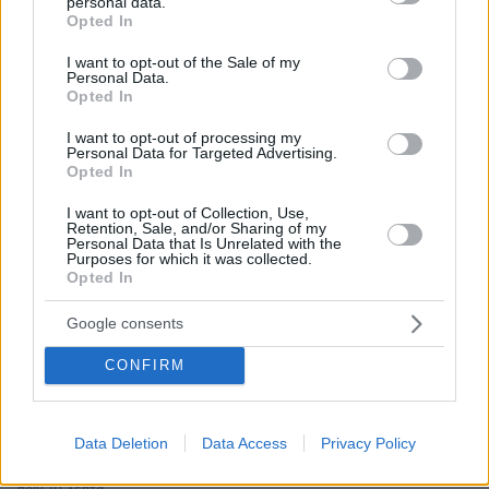
personal data.
grant or deny consent to Google and its third-party tags to
Opted In
use your data for below specified purposes in below Google
consent section.
I want to opt-out of the Sale of my
Personal Data.
Opted In
Απομένουν
2500
χαρακτήρες
I want to opt-out of processing my
Personal Data for Targeted Advertising.
Opted In
I want to opt-out of Collection, Use,
Retention, Sale, and/or Sharing of my
Personal Data that Is Unrelated with the
Purposes for which it was collected.
Opted In
* Υποχρεωτικά πεδία
Google consents
CONFIRM
ΡΟΗ ΕΙΔΗΣΕΩΝ
Ειδήσεις
Δημοφιλή
Σχολιασμένα
Data Deletion
Data Access
Privacy Policy