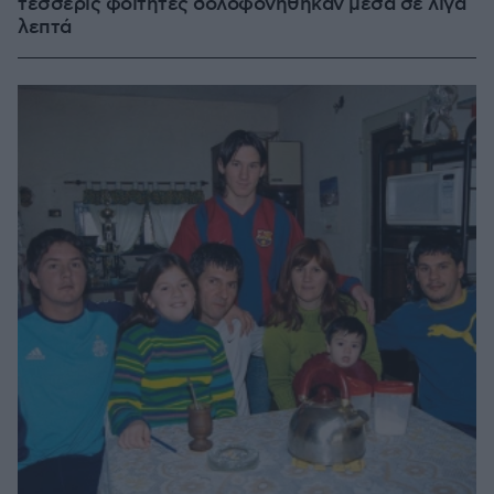
τέσσερις φοιτητές δολοφονήθηκαν μέσα σε λίγα
λεπτά