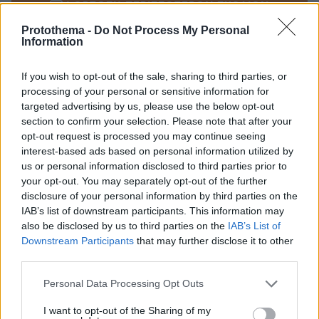
ΦΟΡΤΩΣΗ ΠΕΡΙΣΣΟΤΕΡΩΝ ΣΧΟΛΙΩΝ
Protothema -
Do Not Process My Personal
Information
ΠΡΟΣΘΗΚΗ ΣΧΟΛΙΟΥ
If you wish to opt-out of the sale, sharing to third parties, or
processing of your personal or sensitive information for
ΌΝΟΜΑ *
targeted advertising by us, please use the below opt-out
section to confirm your selection. Please note that after your
opt-out request is processed you may continue seeing
interest-based ads based on personal information utilized by
us or personal information disclosed to third parties prior to
EMAIL
your opt-out. You may separately opt-out of the further
disclosure of your personal information by third parties on the
IAB’s list of downstream participants. This information may
also be disclosed by us to third parties on the
IAB’s List of
Downstream Participants
that may further disclose it to other
third parties.
ΣΧΌΛΙΟ *
Please note that this website/app uses one or more Google
Personal Data Processing Opt Outs
services and may gather and store information including but
not limited to your visit or usage behaviour. You may click to
I want to opt-out of the Sharing of my