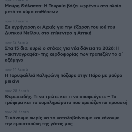
πριν 10 λεπτά
Μαύρη Θάλασσα: Η Τουρκία βάζει «φρένο» στα πλοία
μετά το κύμα επιθέσεων
πριν 10 λεπτά
Σε εγρήγορση οι Αρχές για την έξαρση του ιού του
Δυτικού Νείλου, στο επίκεντρο η Αττική
πριν 12 λεπτά
Στα 15 δισ. ευρώ ο στόχος για νέα δάνεια το 2026: Η
«ακτινογραφία» της κερδοφορίας των τραπεζών το α΄
εξάμηνο
πριν 14 λεπτά
Η Γαρυφαλλιά Καληφώνη πόζαρε στην Πάρο με μαύρο
μπικίνι
πριν 28 λεπτά
Θυρεοειδής: Τι να τρώτε και τι να αποφεύγετε – Τα
τρόφιμα και τα συμπληρώματα που χρειάζονται προσοχή
πριν 28 λεπτά
Τι κάνουμε χωρίς να το καταλαβαίνουμε και χάνουμε
την εμπιστοσύνη της γάτας μας