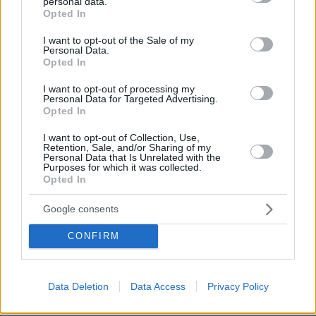
personal data.
grant or deny consent to Google and its third-party tags to
Opted In
use your data for below specified purposes in below Google
consent section.
I want to opt-out of the Sale of my
Personal Data.
Αμαλία Αντωνέλου
Opted In
19.02.2021, 18:26
Νομίζω ότι δεν είναι τόσο άσχημα τα πράγματα όσο
I want to opt-out of processing my
Personal Data for Targeted Advertising.
παρουσιάζονται σε ορισμένα σχόλια. Χάρη στην
Opted In
έγκαιρη παρέμβαση του κ. Χαρδαλιά, η
ηλεκτροδότηση της οικίας μου αποκαταστάθηκε
I want to opt-out of Collection, Use,
ταχύτητα. Ευχαριστώ θερμά το Πρώτο θέμα που μου
Retention, Sale, and/or Sharing of my
Personal Data that Is Unrelated with the
δίνει το βήμα να ευχαριστήσω την Κυβέρνηση, που
Purposes for which it was collected.
προσπαθεί τόσο πολύ για εμάς σε τόσο δύσκολους
Opted In
καιρούς.
Google consents
ΑΠΑΝΤΗΣΗ
CONFIRM
Κυρια μου
19.02.2021, 19:37
Δεν ξερω για σας αλλα εμεις στην περιοχη ΑΟ
Data Deletion
Data Access
Privacy Policy
Κηφισιας ακομα δεν εχουμε ρευμα ματα απο 4
ημερεσ.