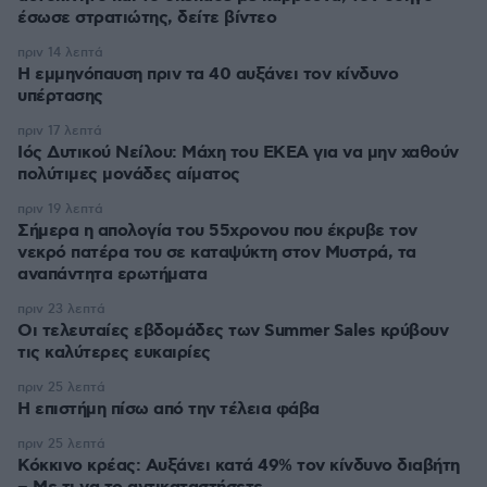
έσωσε στρατιώτης, δείτε βίντεο
πριν 14 λεπτά
Η εμμηνόπαυση πριν τα 40 αυξάνει τον κίνδυνο
υπέρτασης
πριν 17 λεπτά
Ιός Δυτικού Νείλου: Μάχη του ΕΚΕΑ για να μην χαθούν
πολύτιμες μονάδες αίματος
πριν 19 λεπτά
Σήμερα η απολογία του 55χρονου που έκρυβε τον
νεκρό πατέρα του σε καταψύκτη στον Μυστρά, τα
αναπάντητα ερωτήματα
πριν 23 λεπτά
Οι τελευταίες εβδομάδες των Summer Sales κρύβουν
τις καλύτερες ευκαιρίες
πριν 25 λεπτά
Η επιστήμη πίσω από την τέλεια φάβα
πριν 25 λεπτά
Κόκκινο κρέας: Αυξάνει κατά 49% τον κίνδυνο διαβήτη