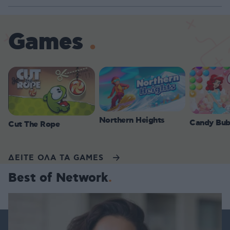
Games
Northern Heights
Candy Bub
Cut The Rope
ΔΕΙΤΕ ΟΛΑ ΤΑ GAMES
Best of Network