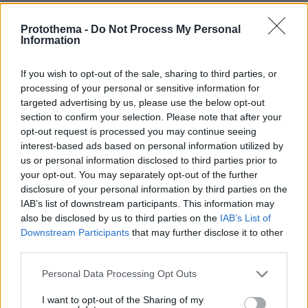
Αμάν πια
Protothema -
Do Not Process My Personal
Information
19.02.2021, 20:36
Έχω βαρεθεί να τους βρίζω.
If you wish to opt-out of the sale, sharing to third parties, or
ΑΠΑΝΤΗΣΗ
processing of your personal or sensitive information for
targeted advertising by us, please use the below opt-out
περιβάλλον-κλιματική αλλαγή
section to confirm your selection. Please note that after your
19.02.2021, 19:33
opt-out request is processed you may continue seeing
interest-based ads based on personal information utilized by
Όταν χτίζεις μέσα στο δάσος πρέπει και να το
us or personal information disclosed to third parties prior to
φροντίζεις.
your opt-out. You may separately opt-out of the further
ΑΠΑΝΤΗΣΗ
disclosure of your personal information by third parties on the
IAB’s list of downstream participants. This information may
also be disclosed by us to third parties on the
IAB’s List of
dim
Downstream Participants
that may further disclose it to other
19.02.2021, 19:10
third parties.
Άσχετο αλλά τα λεφτά που είχε καταχραστεί η τάδε
εταιρεία ... τα επέστρεψε ?
Please note that this website/app uses one or more Google
Personal Data Processing Opt Outs
services and may gather and store information including but
ΑΠΑΝΤΗΣΗ
not limited to your visit or usage behaviour. You may click to
I want to opt-out of the Sharing of my