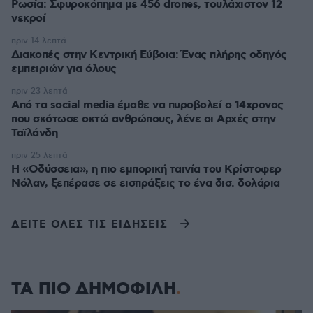
Ρωσία: Σφυροκόπημα με 456 drones, τουλάχιστον 12
νεκροί
πριν 14 λεπτά
Διακοπές στην Κεντρική Εύβοια: Ένας πλήρης οδηγός
εμπειριών για όλους
πριν 23 λεπτά
Από τα social media έμαθε να πυροβολεί ο 14χρονος
που σκότωσε οκτώ ανθρώπους, λένε οι Αρχές στην
Ταϊλάνδη
πριν 25 λεπτά
Η «Οδύσσεια», η πιο εμπορική ταινία του Κρίστοφερ
Νόλαν, ξεπέρασε σε εισπράξεις το ένα δισ. δολάρια
ΔΕΙΤΕ ΟΛΕΣ ΤΙΣ ΕΙΔΗΣΕΙΣ
ΤΑ ΠΙΟ ΔΗΜΟΦΙΛΗ