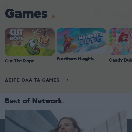
Games
Northern Heights
Candy Bub
Cut The Rope
ΔΕΙΤΕ ΟΛΑ ΤΑ GAMES
Best of Network