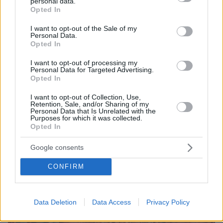
personal data.
ΔΕΘ τετραετίας με μέτρα για όλους: Τι θα πει ο
grant or deny consent to Google and its third-party tags to
Opted In
Μητσοτάκης στη Θεσσαλονίκη για μισθούς,
use your data for below specified purposes in below Google
συντάξεις, επιχειρήσεις, αγρότες και στεγαστικό
consent section.
I want to opt-out of the Sale of my
Personal Data.
Opted In
I want to opt-out of processing my
Personal Data for Targeted Advertising.
Opted In
I want to opt-out of Collection, Use,
Retention, Sale, and/or Sharing of my
Personal Data that Is Unrelated with the
Purposes for which it was collected.
Opted In
Google consents
CONFIRM
Data Deletion
Data Access
Privacy Policy