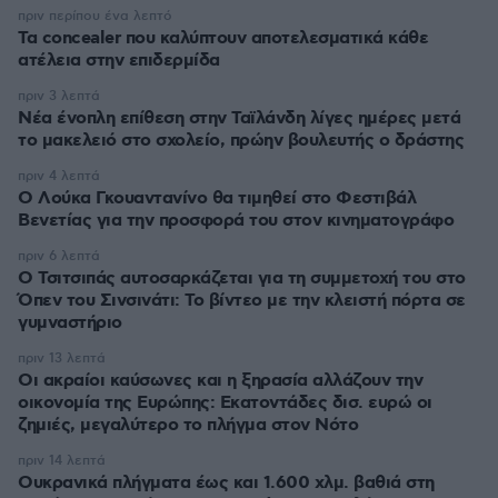
πριν περίπου ένα λεπτό
Τα concealer που καλύπτουν αποτελεσματικά κάθε
ατέλεια στην επιδερμίδα
πριν 3 λεπτά
Νέα ένοπλη επίθεση στην Ταϊλάνδη λίγες ημέρες μετά
το μακελειό στο σχολείο, πρώην βουλευτής ο δράστης
πριν 4 λεπτά
Ο Λούκα Γκουαντανίνο θα τιμηθεί στο Φεστιβάλ
Βενετίας για την προσφορά του στον κινηματογράφο
πριν 6 λεπτά
Ο Τσιτσιπάς αυτοσαρκάζεται για τη συμμετοχή του στο
Όπεν του Σινσινάτι: Το βίντεο με την κλειστή πόρτα σε
γυμναστήριο
πριν 13 λεπτά
Οι ακραίοι καύσωνες και η ξηρασία αλλάζουν την
οικονομία της Ευρώπης: Εκατοντάδες δισ. ευρώ οι
ζημιές, μεγαλύτερο το πλήγμα στον Νότο
πριν 14 λεπτά
Ουκρανικά πλήγματα έως και 1.600 χλμ. βαθιά στη