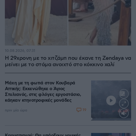
10.08.2026, 07:31
Η 29χρονη με το χιτζάμπ που έκανε τη Zendaya να
μείνει με το στόμα ανοιχτό στο κόκκινο χαλί
Μάχη με τη φωτιά στον Κουβαρά
Αττικής: Εκκενώθηκε ο Άγιος
Στυλιανός, στις φλόγες εργοστάσιο,
κάηκαν κτηνοτροφικές μονάδες
19
πριν μία ώρα
Loaded
:
100.00%
Καρυστιανού: Θα υπάρξουν νομικές