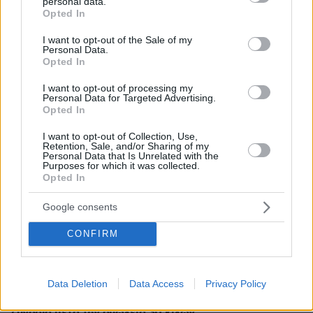
Πώς μια απλή ιδέα εξελίχθηκε σε κορυφαίο θεσμό
personal data.
grant or deny consent to Google and its third-party tags to
ρομποτικής στην Ελλάδα
Opted In
use your data for below specified purposes in below Google
consent section.
I want to opt-out of the Sale of my
06.08.2026, 10:52
Personal Data.
Opted In
Από μαθητής, φοιτητής σε άλλη πόλη!
I want to opt-out of processing my
26.07.2026, 09:54
Personal Data for Targeted Advertising.
Opted In
Επαγγελματική Εκπαίδευση & Εξειδίκευση: Το Mοντέλο που
σε Bάζει στην Aγορά Eργασίας
I want to opt-out of Collection, Use,
Retention, Sale, and/or Sharing of my
Personal Data that Is Unrelated with the
Purposes for which it was collected.
ΡΟΗ ΕΙΔΗΣΕΩΝ
Opted In
Ειδήσεις
Δημοφιλή
Σχολιασμένα
Google consents
CONFIRM
πριν 7 λεπτά
Κοτόπουλο piccata με σάλτσα λεμονιού και κάππαρης –
Απλό και πεντανόστιμο, έτοιμο σε 25′
Data Deletion
Data Access
Privacy Policy
πριν 7 λεπτά
Ο Αλέξανδρος Κοψιάλης ανέβασε βίντεο από τη
ζυγαριά μετά την απώλεια 30 κιλών