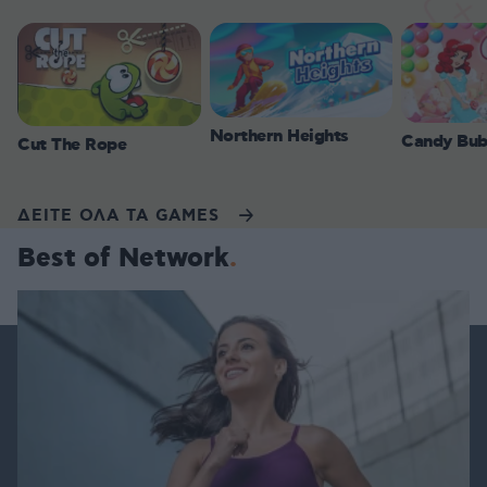
Northern Heights
Candy Bub
Cut The Rope
ΔΕΙΤΕ ΟΛΑ ΤΑ GAMES
Best of Network