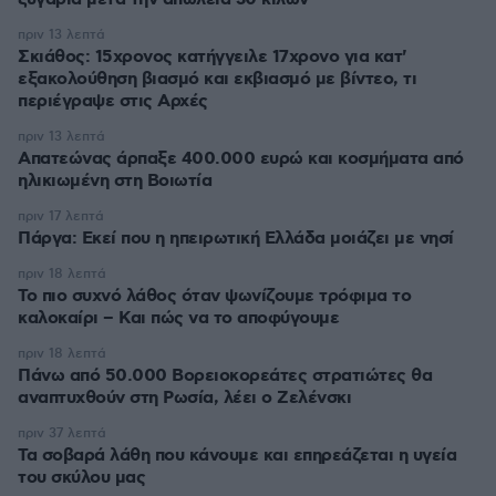
πριν 13 λεπτά
Σκιάθος: 15χρονος κατήγγειλε 17χρονο για κατ'
εξακολούθηση βιασμό και εκβιασμό με βίντεο, τι
περιέγραψε στις Αρχές
πριν 13 λεπτά
Απατεώνας άρπαξε 400.000 ευρώ και κοσμήματα από
ηλικιωμένη στη Βοιωτία
πριν 17 λεπτά
Πάργα: Εκεί που η ηπειρωτική Ελλάδα μοιάζει με νησί
πριν 18 λεπτά
Το πιο συχνό λάθος όταν ψωνίζουμε τρόφιμα το
καλοκαίρι – Και πώς να το αποφύγουμε
πριν 18 λεπτά
Πάνω από 50.000 Βορειοκορεάτες στρατιώτες θα
αναπτυχθούν στη Ρωσία, λέει ο Ζελένσκι
πριν 37 λεπτά
Τα σοβαρά λάθη που κάνουμε και επηρεάζεται η υγεία
του σκύλου μας