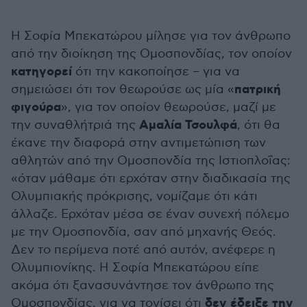
Η Σοφία Μπεκατώρου μίλησε για τον άνθρωπο
από την διοίκηση της Ομοσπονδίας, τον οποίον
κατηγορεί
ότι την κακοποίησε – για να
πατρική
σημειώσει ότι τον θεωρούσε ως μία «
φιγούρα
», για τον οποίον θεωρούσε, μαζί με
Αμαλία Τσουλφά
την συναθλήτριά της
, ότι θα
έκανε την διαφορά στην αντιμετώπιση των
αθλητών από την Ομοσπονδία της Ιστιοπλοΐας:
«όταν μάθαμε ότι ερχόταν στην διαδικασία της
Ολυμπιακής πρόκρισης, νομίζαμε ότι κάτι
άλλαζε. Ερχόταν μέσα σε έναν συνεχή πόλεμο
με την Ομοσπονδία, σαν από μηχανής Θεός.
Δεν το περίμενα ποτέ από αυτόν, ανέφερε η
Ολυμπιονίκης. Η Σοφία Μπεκατώρου είπε
ακόμα ότι ξανασυνάντησε τον άνθρωπο της
δεν έδειξε την
Ομοσπονδίας, για να τονίσει ότι