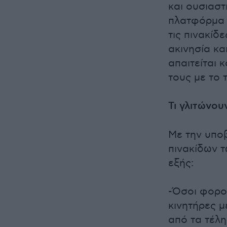
και ουσιαστ
πλατφόρμα 
τις πινακίδ
ακινησία κα
απαιτείται 
τους με το 
Τι γλιτώνου
Με την υπο
πινακίδων τ
εξής:
-Όσοι φορολ
κινητήρες μ
από τα τέλη