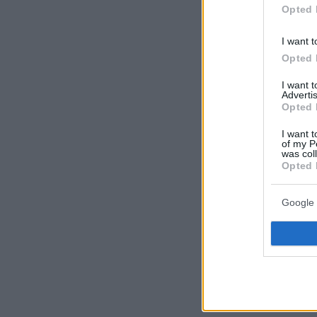
Opted 
I want t
Opted 
I want 
Advertis
Opted 
I want t
of my P
was col
Opted 
Google 
Η διαδικασί