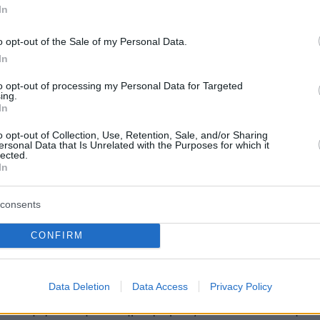
In
o opt-out of the Sale of my Personal Data.
In
to opt-out of processing my Personal Data for Targeted
ing.
In
o opt-out of Collection, Use, Retention, Sale, and/or Sharing
ersonal Data that Is Unrelated with the Purposes for which it
lected.
In
consents
CONFIRM
Data Deletion
Data Access
Privacy Policy
α, σύμφωνα με πληροφορίες, θα είναι απλή