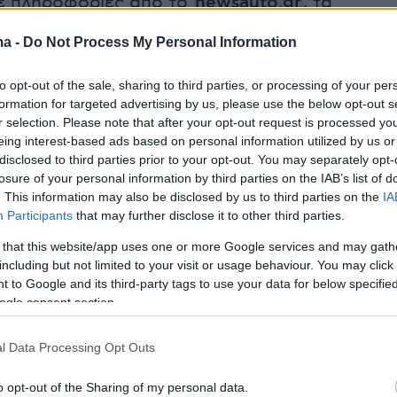
 πληροφορίες από το
newsauto.gr
, τα
τάνουν τα 10.000 ευρώ την πρώτη φορά και
ma -
Do Not Process My Personal Information
ώ σε περίπτωση υποτροπής.
to opt-out of the sale, sharing to third parties, or processing of your per
νο τον αριθμό κυκλοφορίας στο μητρώο
formation for targeted advertising by us, please use the below opt-out s
r selection. Please note that after your opt-out request is processed y
της
ΑΑΔΕ
, θα παρέχονται δημόσιες
eing interest-based ads based on personal information utilized by us or
 (open data) σχετικά με την κατάσταση
disclosed to third parties prior to your opt-out. You may separately opt-
κινησίας των οχημάτων για τα οποία έχει
losure of your personal information by third parties on the IAB’s list of
. This information may also be disclosed by us to third parties on the
IA
εια κυκλοφορίας στην Ελλάδα, την τρέχουσα
Participants
that may further disclose it to other third parties.
ασφάλισής τους, τυχόν δήλωσή τους ως
 that this website/app uses one or more Google services and may gath
ων ή κλαπέντων.
including but not limited to your visit or usage behaviour. You may click 
 to Google and its third-party tags to use your data for below specifi
ogle consent section.
ριλαμβάνει τα ακριβή στοιχεία της πόλης, τη
l Data Processing Opt Outs
υ αριθμού του σημείου ακινητοποίησης του
o opt-out of the Sharing of my personal data.