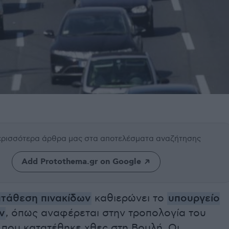
περισσότερα άρθρα μας
στα αποτελέσματα αναζήτησης
Add Protothema.gr on Google
ατάθεση πινακίδων
καθιερώνει το
υπουργείο
ν
, όπως αναφέρεται στην τροπολογία του
 που κατατέθηκε χθες στη Βουλή. Οι