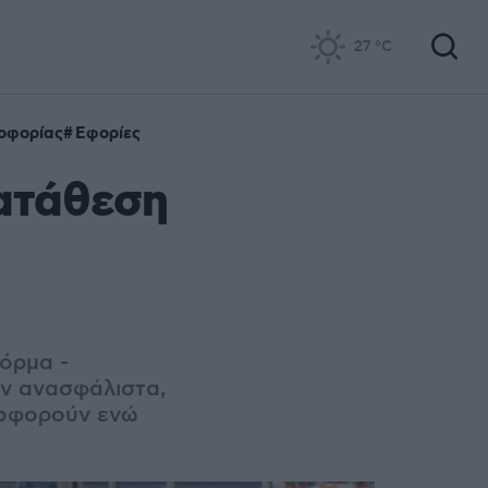
27
°C
οφορίας
Εφορίες
ατάθεση
όρμα -
ύν ανασφάλιστα,
λοφορούν ενώ