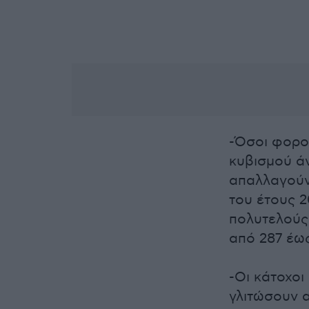
-Όσοι φορολ
κυβισμού ά
απαλλαγούν
του έτους 
πολυτελούς
από 287 έω
-Οι κάτοχοι
γλιτώσουν 