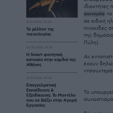
ιδιοκτήτες 
ακινησία
το
σε ειδική η
27.07.2026, 06:00
πινακίδες σ
Το μέλλον της
τεχνολογίας
της δημόσια
Πύλη).
03.08.2026, 10:56
Η Smart φοιτητική
Αν εντοπισ
κατοικία στην καρδιά της
έχουν δηλώσ
Αθήνας
«τσουχτερ
26.07.2026, 09:54
Επαγγελματική
Εκπαίδευση &
Το υπουργεί
Εξειδίκευση: Το Mοντέλο
συνωστισμό
που σε Bάζει στην Aγορά
Eργασίας