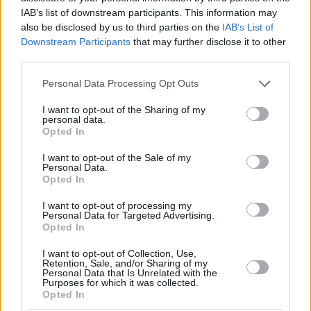
IAB’s list of downstream participants. This information may
also be disclosed by us to third parties on the
IAB’s List of
Downstream Participants
that may further disclose it to other
third parties.
Please note that this website/app uses one or more Google
Personal Data Processing Opt Outs
services and may gather and store information including but
not limited to your visit or usage behaviour. You may click to
I want to opt-out of the Sharing of my
personal data.
grant or deny consent to Google and its third-party tags to
Opted In
use your data for below specified purposes in below Google
consent section.
I want to opt-out of the Sale of my
Personal Data.
Opted In
I want to opt-out of processing my
Personal Data for Targeted Advertising.
Opted In
I want to opt-out of Collection, Use,
Retention, Sale, and/or Sharing of my
Personal Data that Is Unrelated with the
Purposes for which it was collected.
2
22.12.2020, 18:09
Opted In
Τέλη κυκλοφορίας: Μέχρι πότε είναι η προθεσμία - Πώς