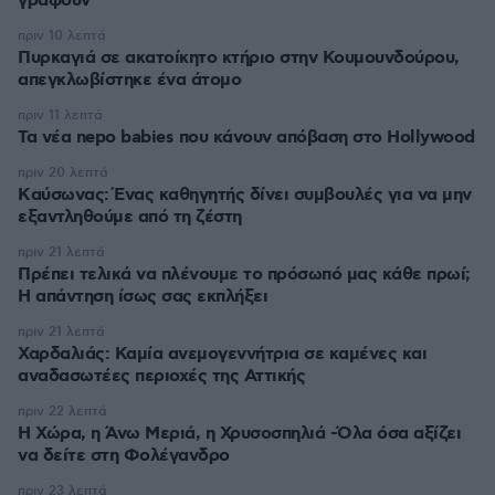
γράφουν
πριν 10 λεπτά
Πυρκαγιά σε ακατοίκητο κτήριο στην Κουμουνδούρου,
απεγκλωβίστηκε ένα άτομο
πριν 11 λεπτά
Τα νέα nepo babies που κάνουν απόβαση στο Hollywood
πριν 20 λεπτά
Kαύσωνας: Ένας καθηγητής δίνει συμβουλές για να μην
εξαντληθούμε από τη ζέστη
πριν 21 λεπτά
Πρέπει τελικά να πλένουμε το πρόσωπό μας κάθε πρωί;
Η απάντηση ίσως σας εκπλήξει
πριν 21 λεπτά
Χαρδαλιάς: Καμία ανεμογεννήτρια σε καμένες και
αναδασωτέες περιοχές της Αττικής
πριν 22 λεπτά
Η Χώρα, η Άνω Μεριά, η Χρυσοσπηλιά -Όλα όσα αξίζει
να δείτε στη Φολέγανδρο
πριν 23 λεπτά