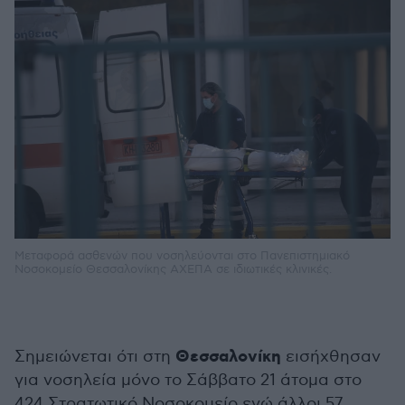
Μεταφορά ασθενών που νοσηλεύονται στο Πανεπιστημιακό
Νοσοκομείο Θεσσαλονίκης ΑΧΕΠΑ σε ιδιωτικές κλινικές.
Θεσσαλονίκη
Σημειώνεται ότι στη
εισήχθησαν
για νοσηλεία μόνο το Σάββατο 21 άτομα στο
424 Στρατωτικό Νοσοκομείο ενώ άλλοι 57