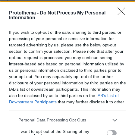
Daphne Lawrence: Όταν οι φίλοι μου διηγούνται
πράγματα που τους συνέβησαν, εγώ αυτά θα τα κάνω
Protothema -
Do Not Process My Personal
τραγούδι
Information
πριν 24 λεπτά
Το λάθος που κάνουμε όταν κόβουμε το καρπούζι και
If you wish to opt-out of the sale, sharing to third parties, or
χαλάει πιο γρήγορα
processing of your personal or sensitive information for
targeted advertising by us, please use the below opt-out
πριν 24 λεπτά
section to confirm your selection. Please note that after your
Ο Οδυσσέας ταξίδευε με πλοίο των Βίκινγκς; Η επιλογή
opt-out request is processed you may continue seeing
του Νόλαν και η αληθινή μυκηναϊκή ναυπηγική
interest-based ads based on personal information utilized by
us or personal information disclosed to third parties prior to
your opt-out. You may separately opt-out of the further
ΔΕΙΤΕ ΟΛΕΣ ΤΙΣ ΕΙΔΗΣΕΙΣ
disclosure of your personal information by third parties on the
IAB’s list of downstream participants. This information may
also be disclosed by us to third parties on the
IAB’s List of
Downstream Participants
that may further disclose it to other
ΤΑ ΠΙΟ ΔΗΜΟΦΙΛΗ
third parties.
Please note that this website/app uses one or more Google
Personal Data Processing Opt Outs
services and may gather and store information including but
not limited to your visit or usage behaviour. You may click to
I want to opt-out of the Sharing of my