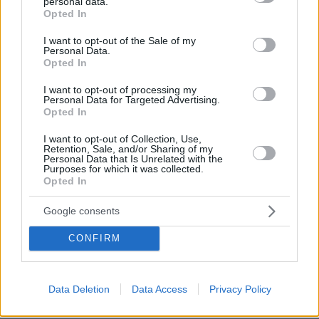
personal data.
grant or deny consent to Google and its third-party tags to
Opted In
use your data for below specified purposes in below Google
consent section.
I want to opt-out of the Sale of my
Personal Data.
Opted In
I want to opt-out of processing my
Personal Data for Targeted Advertising.
Opted In
I want to opt-out of Collection, Use,
Retention, Sale, and/or Sharing of my
Personal Data that Is Unrelated with the
Purposes for which it was collected.
Opted In
Google consents
CONFIRM
08.08.2026, 08:57
Το «σκουλήκι του διαβόλου» που ζει 1,3 χιλιόμετρα
Data Deletion
Data Access
Privacy Policy
κάτω από τη Γη και αλλάζει όσα γνωρίζαμε για τη
ζωή: «Οι άνθρωποι δεν κυβερνάμε τον κόσμο»