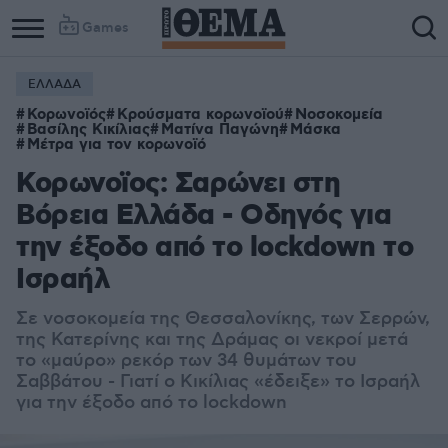
Games
ΕΛΛΑΔΑ
Column
Column
Κορωνοϊός
Κρούσματα κορωνοϊού
Νοσοκομεία
1
2
Βασίλης Κικίλιας
Ματίνα Παγώνη
Μάσκα
Μέτρα για τον κορωνοϊό
Κορωνοϊος: Σαρώνει στη
Βόρεια Ελλάδα - Οδηγός για
την έξοδο από το lockdown το
Ισραήλ
Σε νοσοκομεία της Θεσσαλονίκης, των Σερρών,
της Κατερίνης και της Δράμας οι νεκροί μετά
το «μαύρο» ρεκόρ των 34 θυμάτων του
Σαββάτου - Γιατί ο Κικίλιας «έδειξε» το Ισραήλ
για την έξοδο από το lockdown