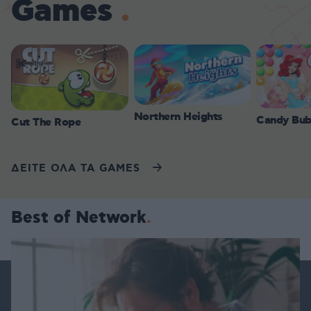
Games
Northern Heights
Candy Bub
Cut The Rope
ΔΕΙΤΕ ΟΛΑ ΤΑ GAMES
Best of Network