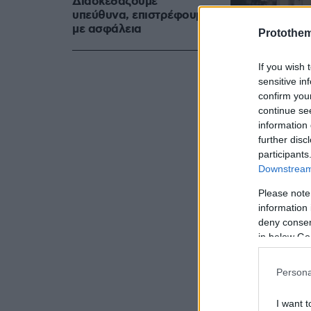
Διασκεδάζουμε
υπεύθυνα, επιστρέφουμε
με ασφάλεια
Protothe
If you wish 
sensitive in
confirm you
continue se
information 
further disc
participants
Downstream 
Please note
information 
deny consent
in below Go
Persona
I want t