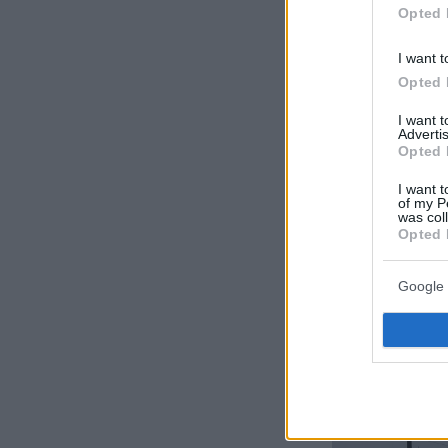
Opted 
I want t
Opted 
I want 
Advertis
Opted 
I want t
of my P
was col
Opted 
Google 