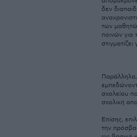
απομακρύνει
δεν διαπαι
αναχρονιστ
των μαθητώ
ποινών για 
στιγματίζει 
Παράλληλα,
εμπεδώνοντ
σχολείου πο
σχολική απο
Επίσης, επι
την πρόσβα
ως βασικό κ