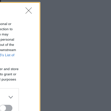
sonal or
ection to
ou may
 personal
out of the
 downstream
B’s List of
er and store
to grant or
ed purposes