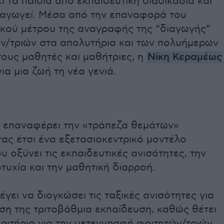
 τα παιδιά από εκπαιδευτική διαδικασία και
δαγωγεί. Μέσα από την επαναφορά του
ικού μέτρου της αναγραφής της “διαγωγής”
ν/τριών στα απολυτήρια και των πολυήμερων
τους μαθητές και μαθήτριες, η
Νίκη Κεραμέως
για μια ζωή τη νέα γενιά.
 επαναφέρει την «τράπεζα θεμάτων»
ας έτσι ένα εξετασιοκεντρικό μοντέλο
υ οξύνει τις εκπαιδευτικές ανισότητες, την
τυχία και την μαθητική διαρροή.
λέγει να διογκώσει τις ταξικές ανισότητες για
ση της τριτοβάθμια εκπαίδευση, καθώς θέτει
ριτήριο για την μετεγγραφή φοιτητών/τριών