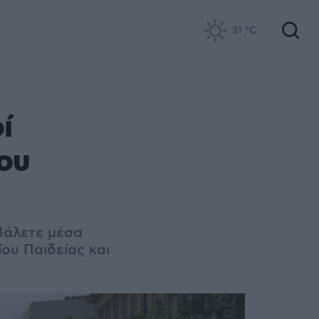
31
°C
ί
ου
 βάλετε μέσα
ου Παιδείας και