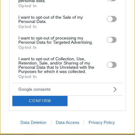
personal data.
είναι ένα μικρό σε σελίδες βιβλίο με μεγάλα
grant or deny consent to Google and its third-party tags to
Opted In
use your data for below specified purposes in below Google
και χρήσιμα νοήματα για όλους μας,
consent section.
I want to opt-out of the Sale of my
ανεξαρτήτως ηλικίας, φύλου και εθνικότητας.
Personal Data.
Σίγουρα τον «Τρυποκάρυδο» του Τομ Ρόμπινς,
Opted In
γιατί πιστεύω στις πραγματικές ιστορίες
I want to opt-out of processing my
αγάπης και στους κοκκινομάλληδες. Τελευταίο
Personal Data for Targeted Advertising.
Opted In
και καλύτερο το «Οικογένεια Μπες-Βγες» του
θεϊκού μου θείου Γιάννη Ξανθούλη, το οποίο το
I want to opt-out of Collection, Use,
Retention, Sale, and/or Sharing of my
διάβασα σε μικρή ηλικία και ήταν η πρώτη
Personal Data that Is Unrelated with the
Purposes for which it was collected.
φορά που μου γεννήθηκε το συναίσθημα της
Opted In
ατόφιας έκπληξης διαβάζοντας ένα βιβλίο.
Περιελάμβανε το πρώτο plot twist που
Google consents
αντίκρισα κατάματα και επ’ αυτοφώρω στη ζωή
CONFIRM
μου. Hταν τελείως διαφορετικό ως συναίσθημα
από οτιδήποτε είχα διαβάσει μέχρι τότε και το
κατάλαβα από το πρώτο λεπτό ανάγνωσης.
Data Deletion
Data Access
Privacy Policy
Μετά από αυτό το βιβλίο ξεκίνησα να αγαπάω