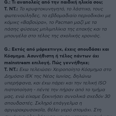
G.:
Τι αναπολείς από την παιδική ηλικία σου;
Τ. ΝΤ.:
Το κρυφτοκυνηγητό, το λάστιχο, τους
φωτεινούληδες, το εβδομαδιαίο περιοδικάκι με
κόμικς «Βαβούρα», το Pacman μαζί με τα
πάσης φύσεως μπλιμπλίκια της εποχής και τα
μπουγέλα στο τέλος της σχολικής χρονιάς.
G.:
Εκτός από μάρκετινγκ, έχεις σπουδάσει και
Κόσμημα. Ασυνήθιστη ή τέλος πάντων όχι
mainstream επιλογή. Πώς γεννήθηκε;
Τ. ΝΤ.:
Eχω τελειώσει Χειροποίητο Κόσμημα στο
Δημόσιο ΙΕΚ της Νέας Ιωνίας, δηλώνω
υπερήφανα, και έχω πάρει και την τελική ISO
πιστοποίηση - πέντε την πήραν από το τμήμα
μας, ενώ είχαμε ξεκινήσει συνολικά σχεδόν 30
σπουδαστές. Σκληρό επάγγελμα η
αργυροχρυσοχοΐα, θέλει γερό στομάχι. Στη