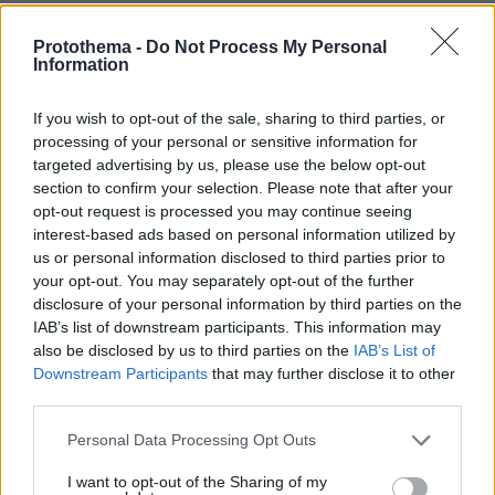
editor και αρθρογράφος. Πάντα ένιωθα ότι
ήμουν μέρος μιας δυνατής ομάδας και πάντα
Protothema -
Do Not Process My Personal
Information
εργαζόμουν με ωράρια και συγκεκριμένες
μισθοδοσίες. Είναι άλλο να είσαι περσόνα
If you wish to opt-out of the sale, sharing to third parties, or
τύπου «λίγο απ’ όλα και ολίγον από media» και
processing of your personal or sensitive information for
είναι άλλο να εργάζεσαι με ένσημα
targeted advertising by us, please use the below opt-out
section to confirm your selection. Please note that after your
καθημερινά σε αυτά και για αυτά. Σε γενικές
opt-out request is processed you may continue seeing
γραμμές, πάντως, ακόμα και σε καφέ-μπαρ ή
interest-based ads based on personal information utilized by
και σε ένα υποκατάστημα τράπεζας να
us or personal information disclosed to third parties prior to
δουλεύει κανείς, μόνο οι ενωμένες ομάδες με
your opt-out. You may separately opt-out of the further
κοινό όραμα και στόχους μπορούν να κάνουν
disclosure of your personal information by third parties on the
IAB’s list of downstream participants. This information may
την όποια διαφορά.
also be disclosed by us to third parties on the
IAB’s List of
Downstream Participants
that may further disclose it to other
G.: Υπάρχει κάποιο βιβλίο που θα έλεγες ότι
third parties.
σου άλλαξε τη ζωή ή σε καθόρισε;
Please note that this website/app uses one or more Google
Personal Data Processing Opt Outs
Τ. ΝΤ.:
Δεν είναι μόνο ένα. Θα έλεγα τη
services and may gather and store information including but
«Φάρμα των Ζώων» του Τζορτζ Oργουελ, γιατί
not limited to your visit or usage behaviour. You may click to
I want to opt-out of the Sharing of my