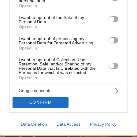
personal data.
υιοθέτησαν τον Αφγανό στη Λέσβο - Η αρχική
grant or deny consent to Google and its third-party tags to
Opted In
εκδοχή για το φονικό στην Κυψέλη και η σιωπή
use your data for below specified purposes in below Google
στην απολογία
consent section.
I want to opt-out of the Sale of my
Personal Data.
Opted In
I want to opt-out of processing my
Personal Data for Targeted Advertising.
Opted In
I want to opt-out of Collection, Use,
Retention, Sale, and/or Sharing of my
Personal Data that Is Unrelated with the
Purposes for which it was collected.
Opted In
Google consents
CONFIRM
Data Deletion
Data Access
Privacy Policy