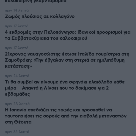
καλοκαιρινή γκαρνταρόμπα
πριν 14 λεπτά
Ζωμός πλούσιος σε κολλαγόνο
πριν 17 λεπτά
4 εκδρομές στην Πελοπόννησο: Ιδανικοί προορισμοί για
τα Σαββατοκύριακα του καλοκαιριού
πριν 17 λεπτά
21χρονος ναυαγοσώστης έσωσε Ιταλίδα τουρίστρια στη
Σαμοθράκη: «Την έβγαλαν στη στεριά σε ημιλιπόθυμη
κατάσταση»
πριν 24 λεπτά
Τι θα συμβεί αν πίνουμε ένα σφηνάκι ελαιόλαδο κάθε
μέρα – Απαντά η Λίνσει που το δοκίμασε για 2
εβδομάδες
πριν 28 λεπτά
Η Ισπανία σχεδιάζει τις ταφές και προσπαθεί να
ταυτοποιήσει τις σορούς από την εισβολή μεταναστών
στη Θέουτα
πριν 35 λεπτά