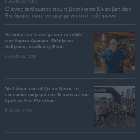
07.08.2026, 14:00
Ο ένας άνθρωπος που η βασίλισσα Ελισάβετ δεν
θα άφηνε ποτέ να περιμένει στο τηλέφωνο
To video του Travel.gr από το ταξίδι
στα Βόρεια Άγραφα: Φιλόξενοι
Άνθρωποι, ανόθευτη Φύση
07.08.2026, 12:38
14+1 λόγοι που αξίζει να ζήσεις το
επετειακό τριήμερο των 15 χρόνων του
Spetses Mini Marathon
31.07.2026, 11:04