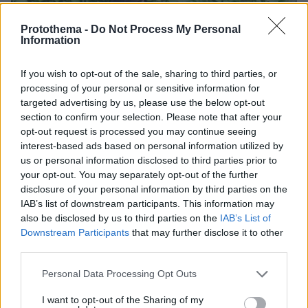
Protothema -
Do Not Process My Personal
Information
If you wish to opt-out of the sale, sharing to third parties, or
processing of your personal or sensitive information for
targeted advertising by us, please use the below opt-out
section to confirm your selection. Please note that after your
opt-out request is processed you may continue seeing
interest-based ads based on personal information utilized by
us or personal information disclosed to third parties prior to
your opt-out. You may separately opt-out of the further
disclosure of your personal information by third parties on the
IAB’s list of downstream participants. This information may
also be disclosed by us to third parties on the
IAB’s List of
Downstream Participants
that may further disclose it to other
third parties.
Please note that this website/app uses one or more Google
Personal Data Processing Opt Outs
07.08.2026, 07:19
services and may gather and store information including but
«Δεν το πιστεύουμε», λένε οι Αμερικανοί που
not limited to your visit or usage behaviour. You may click to
I want to opt-out of the Sharing of my