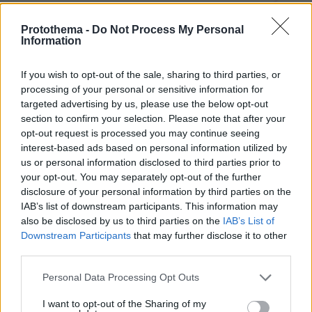
Protothema -
Do Not Process My Personal
Information
If you wish to opt-out of the sale, sharing to third parties, or
Northern Heights
processing of your personal or sensitive information for
Candy Bub
Cut The Rope
targeted advertising by us, please use the below opt-out
section to confirm your selection. Please note that after your
opt-out request is processed you may continue seeing
ΔΕΙΤΕ ΟΛΑ ΤΑ GAMES
interest-based ads based on personal information utilized by
us or personal information disclosed to third parties prior to
your opt-out. You may separately opt-out of the further
Best of Network
disclosure of your personal information by third parties on the
IAB’s list of downstream participants. This information may
also be disclosed by us to third parties on the
IAB’s List of
Downstream Participants
that may further disclose it to other
third parties.
Please note that this website/app uses one or more Google
Personal Data Processing Opt Outs
services and may gather and store information including but
not limited to your visit or usage behaviour. You may click to
I want to opt-out of the Sharing of my