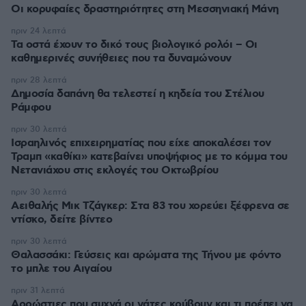
Οι κορυφαίες δραστηριότητες στη Μεσσηνιακή Μάνη
πριν 24 λεπτά
Τα οστά έχουν το δικό τους βιολογικό ρολόι – Οι
καθημερινές συνήθειες που τα δυναμώνουν
πριν 28 λεπτά
Δημοσία δαπάνη θα τελεστεί η κηδεία του Στέλιου
Ράμφου
πριν 30 λεπτά
Ισραηλινός επιχειρηματίας που είχε αποκαλέσει τον
Τραμπ «καθίκι» κατεβαίνει υποψήφιος με το κόμμα του
Νετανιάχου στις εκλογές του Οκτωβρίου
πριν 30 λεπτά
Αειθαλής Μικ Τζάγκερ: Στα 83 του χορεύει ξέφρενα σε
ντίσκο, δείτε βίντεο
πριν 30 λεπτά
Θαλασσάκι: Γεύσεις και αρώματα της Τήνου με φόντο
το μπλε του Αιγαίου
πριν 31 λεπτά
Αρρώστιες που συχνά οι γάτες κρύβουν και τι πρέπει να