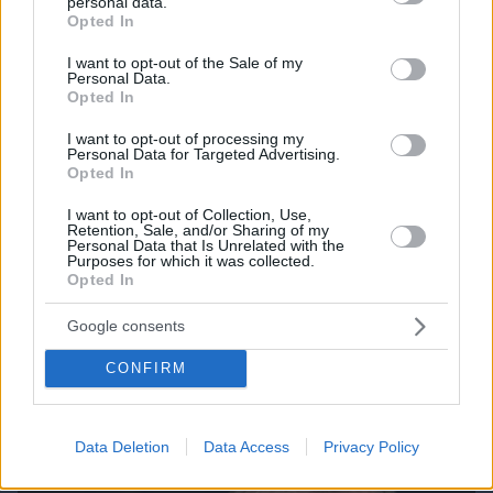
personal data.
grant or deny consent to Google and its third-party tags to
Opted In
use your data for below specified purposes in below Google
consent section.
I want to opt-out of the Sale of my
Personal Data.
Opted In
I want to opt-out of processing my
Personal Data for Targeted Advertising.
Opted In
I want to opt-out of Collection, Use,
Retention, Sale, and/or Sharing of my
Personal Data that Is Unrelated with the
Purposes for which it was collected.
Opted In
10.08.2026, 14:01
Google consents
Η 24χρονη αριστούχος της Ιατρικής Αθηνών, που
διάβασε τον Ιπποκρατικό Όρκο, μιλά για τον
CONFIRM
«άριστο γιατρό»
Data Deletion
Data Access
Privacy Policy