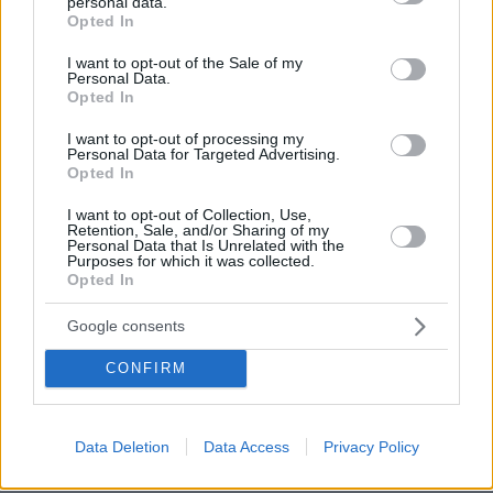
personal data.
grant or deny consent to Google and its third-party tags to
Opted In
use your data for below specified purposes in below Google
consent section.
I want to opt-out of the Sale of my
Personal Data.
Opted In
I want to opt-out of processing my
Personal Data for Targeted Advertising.
Opted In
I want to opt-out of Collection, Use,
Retention, Sale, and/or Sharing of my
Personal Data that Is Unrelated with the
Purposes for which it was collected.
Opted In
Google consents
CONFIRM
Data Deletion
Data Access
Privacy Policy
Ο σχεδιασμός του Project VORIA, που
έσοδα
αναμένεται να φέρνει στο σύνολό του