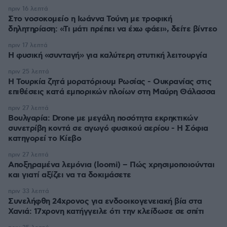
πριν 16 λεπτά
Στο νοσοκομείο η Ιωάννα Τούνη με τροφική
δηλητηρίαση: «Τι μάτι πρέπει να έχω φάει», δείτε βίντεο
πριν 17 λεπτά
Η φυσική «συνταγή» για καλύτερη στυτική λειτουργία
πριν 25 λεπτά
Η Τουρκία ζητά μορατόριουμ Ρωσίας - Ουκρανίας στις
επιθέσεις κατά εμπορικών πλοίων στη Μαύρη Θάλασσα
πριν 27 λεπτά
Βουλγαρία: Drone με μεγάλη ποσότητα εκρηκτικών
συνετρίβη κοντά σε αγωγό φυσικού αερίου - Η Σόφια
κατηγορεί το Κίεβο
πριν 27 λεπτά
Αποξηραμένα λεμόνια (loomi) – Πώς χρησιμοποιούνται
και γιατί αξίζει να τα δοκιμάσετε
πριν 33 λεπτά
Συνελήφθη 24χρονος για ενδοοικογενειακή βία στα
Χανιά: 17χρονη κατήγγειλε ότι την κλείδωσε σε σπίτι