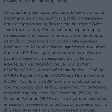
άλλων, της πληθωριστικής κρίσης.
Αντανάκλαση των παραπάνω μεταβολών είναι και οι
παρατηρούμενες ασυμμετρίες μεταξύ περιφερειών
όσον αφορά βασικούς δείκτες της ποιότητας ζωής
των κατοίκων τους. Ενδεικτικά, στις περισσότερες
περιφέρειες της χώρας το ποσοστό του πληθυσμού
σε κίνδυνο φτώχειας ή κοινωνικού αποκλεισμού
παρέμεινε το 2024 σε επίπεδο υψηλότερο του μέσου
όρου της ΕΕ. Τα υψηλότερα ποσοστά εντοπίζονται,
μεταξύ άλλων, στις περιφέρειες Ιονίων Νήσων
(41,4%), Δυτικής Μακεδονίας (36,3%), Δυτικής
Ελλάδας (35,2%), Ανατολικής Μακεδονίας – Θράκης
(33,8%), Βορείου Αιγαίου (33,2%) και Πελοποννήσου
(32,3%). Αντίθετα, το 2024 κοντά στον εθνικό μέσο
όρο της χώρας (26,9%) διαμορφώθηκαν τα αντίστοιχα
ποσοστά στις περιφέρειες Θεσσαλίας (25,8%) και
Στερεάς Ελλάδας (25,7%), ενώ τα λιγότερα επεισόδια
φτώχειας ή κοινωνικού αποκλεισμού εντοπίστηκαν το
ίδιο έτος στην Ήπειρο (19,6%), στο Νότιο Αιγαίο