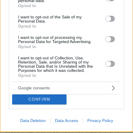
personal data.
κατά κεφαλήν ΑΕΠ την περίοδο 2019-2024. Την ίδια
grant or deny consent to Google and its third-party tags to
Opted In
περίοδο, η βελτίωση αυτή συνοδεύτηκε και από
use your data for below specified purposes in below Google
άνοδο της εξωστρέφειας, ιδίως της Μεταποίησης,
consent section.
I want to opt-out of the Sale of my
Personal Data.
καθώς ένα αυξανόμενο μέρος των πωλήσεων
Opted In
κατευθύνθηκε στο εξωτερικό.
I want to opt-out of processing my
Personal Data for Targeted Advertising.
Ωστόσο, η μεγαλύτερη εξωστρέφεια δεν
Opted In
συνοδεύτηκε από βελτίωση του εμπορικού ισοζυγίου,
καθώς εμφανίζεται μια αυξανόμενη δυσκολία
I want to opt-out of Collection, Use,
Retention, Sale, and/or Sharing of my
κάλυψης των εισαγωγών από εξαγωγές. Αιτία είναι η
Personal Data that Is Unrelated with the
υποβάθμιση της θέσης της χώρας στις παγκόσμιες
Purposes for which it was collected.
Opted In
αλυσίδες αξίας, η οποία αποτυπώνεται στη
διαχρονική αδυναμία υποκατάστασης σε εισαγωγές
Google consents
ενδιάμεσων αγαθών, ιδίως εκείνων που έχουν μέσο
και υψηλό τεχνολογικό περιεχόμενο. Το αποτέλεσμα
CONFIRM
είναι η ανάκαμψη των τελευταίων ετών να συνδέεται
με τη διεύρυνση του εμπορικού ελλείματος.
Data Deletion
Data Access
Privacy Policy
Εξειδικεύοντας την ανάλυση σε 21 κατηγορίες
αγαθών, παρ’ όλη τη βελτίωση που σημειώνεται το