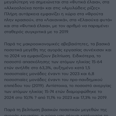
μεγαλύτερη να σημειώνεται στα «Φυτικά έλαια», στα
«Αλκοολούχα ποτά» και στις «Αμυλώδεις ρίζες».
Πλήρη αυτάρκεια εμφανίζει η χώρα στα «Φρούτα
πλην κρασιού», στα «Λαχανικά», στα «Ελαιούχα φυτά»
και στα «Φυτικά έλαια», με τον αριθμό να παραμένει
σταθερός συγκριτικά με το 2019.
Παρά τις μακροοικονομικές αβεβαιότητες, τα βασικά
ποσοτικά μεγέθη της αγοράς εργασίας συνέχισαν και
το 2024 να εμφανίζουν βελτίωση. Ειδικότερα, το
ποσοστό απασχόλησης των ατόμων ηλικίας 15-64
ετών ανήλθε στο 63,3%, αυξημένο κατά 1,5
ποσοστιαίες μονάδες έναντι του 2023 και 6,8
ποσοστιαίες μονάδες έναντι του προ-πανδημικού
επιπέδου του (2019). Αντίστοιχα, το ποσοστό ανεργίας
των ατόμων ηλικίας 15-74 ετών διαμορφώθηκε το
2024 στο 10,1% ? από 11,1% το 2023 και 17,3% το 2019.
Παρά τη βελτίωση βασικών ποσοτικών μεγεθών της
αγοράς εργασίας, η χώρα μας πέρυσι κατέγραψε το