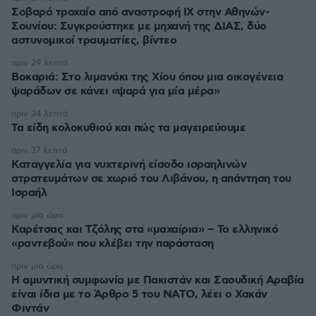
Σοβαρό τροχαίο από αναστροφή ΙΧ στην Αθηνών-
Σουνίου: Συγκρούστηκε με μηχανή της ΔΙΑΣ, δύο
αστυνομικοί τραυματίες, βίντεο
πριν 29 λεπτά
Βοκαριά: Στο λιμανάκι της Χίου όπου μια οικογένεια
ψαράδων σε κάνει «ψαρά για μία μέρα»
πριν 34 λεπτά
Τα είδη κολοκυθιού και πώς τα μαγειρεύουμε
πριν 37 λεπτά
Καταγγελία για νυχτερινή είσοδο ισραηλινών
στρατευμάτων σε χωριό του Λιβάνου, η απάντηση του
Ισραήλ
πριν μία ώρα
Καρέτσας και Τζόλης στα «μαχαίρια» – Το ελληνικό
«ραντεβού» που κλέβει την παράσταση
πριν μία ώρα
Η αμυντική συμφωνία με Πακιστάν και Σαουδική Αραβία
είναι ίδια με το Άρθρο 5 του ΝΑΤΟ, λέει ο Χακάν
Φιντάν