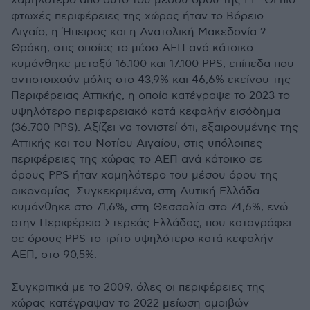
χαμηλότερο από αυτό του μέσου όρου της ΕΕ. Οι πιο
φτωχές περιφέρειες της χώρας ήταν το Βόρειο
Αιγαίο, η Ήπειρος και η Ανατολική Μακεδονία ?
Θράκη, στις οποίες το μέσο ΑΕΠ ανά κάτοικο
κυμάνθηκε μεταξύ 16.100 και 17.100 PPS, επίπεδα που
αντιστοιχούν μόλις στο 43,9% και 46,6% εκείνου της
Περιφέρειας Αττικής, η οποία κατέγραψε το 2023 το
υψηλότερο περιφερειακό κατά κεφαλήν εισόδημα
(36.700 PPS). Αξίζει να τονιστεί ότι, εξαιρουμένης της
Αττικής και του Νοτίου Αιγαίου, στις υπόλοιπες
περιφέρειες της χώρας το ΑΕΠ ανά κάτοικο σε
όρους PPS ήταν χαμηλότερο του μέσου όρου της
οικονομίας. Συγκεκριμένα, στη Δυτική Ελλάδα
κυμάνθηκε στο 71,6%, στη Θεσσαλία στο 74,6%, ενώ
στην Περιφέρεια Στερεάς Ελλάδας, που καταγράφει
σε όρους PPS το τρίτο υψηλότερο κατά κεφαλήν
ΑΕΠ, στο 90,5%.
Συγκριτικά με το 2009, όλες οι περιφέρειες της
χώρας κατέγραψαν το 2022 μείωση αμοιβών