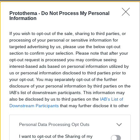
τουλάχιστον από το 1995 και μετά.
Protothema -
Do Not Process My Personal
Information
Η μετάβαση της οικονομίας σε καθεστώς υψηλών
δημοσιονομικών πλεονασμάτων αποτυπώθηκε και
στην αναβάθμιση του δείκτη φερεγγυότητας του
If you wish to opt-out of the sale, sharing to third parties, or
δημόσιου τομέα στο αξιόπιστο καθεστώς του
processing of your personal or sensitive information for
targeted advertising by us, please use the below opt-out
Κερδοσκόπου για πρώτη φορά μετά το ξέσπασμα της
section to confirm your selection. Please note that after your
πανδημικής κρίσης. Για τη διετία 2025-2026, ως
opt-out request is processed you may continue seeing
συνέπεια της πρόβλεψης για επίτευξη υψηλών
interest-based ads based on personal information utilized by
πρωτογενών πλεονασμάτων, ο δείκτης
us or personal information disclosed to third parties prior to
φερεγγυότητας της Γενικής Κυβέρνησης αναμένεται
your opt-out. You may separately opt-out of the further
να διατηρηθεί σε καθεστώς αξιοπιστίας, στηρίζοντας
disclosure of your personal information by third parties on the
έτσι τη χρηματοοικονομική συνοχή του
IAB’s list of downstream participants. This information may
δημοσιονομικού συστήματος και τη φερεγγυότητα
also be disclosed by us to third parties on the
IAB’s List of
της οικονομίας.
Downstream Participants
that may further disclose it to other
third parties.
Η Ελλάδα μετά την πανδημία επιτυγχάνει βελτίωση
Please note that this website/app uses one or more Google
Personal Data Processing Opt Outs
των όρων εξωτερικού εμπορίου προκαλώντας
services and may gather and store information including but
περιορισμένες θετικές σωρευτικές επιδράσεις στο
not limited to your visit or usage behaviour. You may click to
I want to opt-out of the Sharing of my