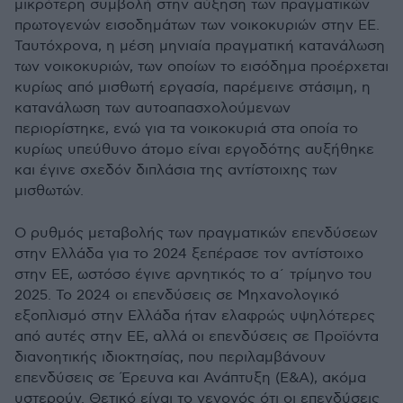
μικρότερη συμβολή στην αύξηση των πραγματικών
πρωτογενών εισοδημάτων των νοικοκυριών στην ΕΕ.
Ταυτόχρονα, η μέση μηνιαία πραγματική κατανάλωση
των νοικοκυριών, των οποίων το εισόδημα προέρχεται
κυρίως από μισθωτή εργασία, παρέμεινε στάσιμη, η
κατανάλωση των αυτοαπασχολούμενων
περιορίστηκε, ενώ για τα νοικοκυριά στα οποία το
κυρίως υπεύθυνο άτομο είναι εργοδότης αυξήθηκε
και έγινε σχεδόν διπλάσια της αντίστοιχης των
μισθωτών.
Ο ρυθμός μεταβολής των πραγματικών επενδύσεων
στην Ελλάδα για το 2024 ξεπέρασε τον αντίστοιχο
στην ΕΕ, ωστόσο έγινε αρνητικός το α΄ τρίμηνο του
2025. Το 2024 οι επενδύσεις σε Μηχανολογικό
εξοπλισμό στην Ελλάδα ήταν ελαφρώς υψηλότερες
από αυτές στην ΕΕ, αλλά οι επενδύσεις σε Προϊόντα
διανοητικής ιδιοκτησίας, που περιλαμβάνουν
επενδύσεις σε Έρευνα και Ανάπτυξη (Ε&Α), ακόμα
υστερούν. Θετικό είναι το γεγονός ότι οι επενδύσεις