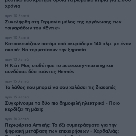
μυστικό που κράτησε όρθια τα ρωμαϊκά κτίρια για 2.000
χρόνια
πριν 10 λεπτά
Συνελήφθη στη Γερμανία μέλος της οργάνωσης των
τσιγαράδων του «Έντικ»
πριν 10 λεπτά
Κατασκευάζουν ποτάμι από σκυρόδεμα 145 χλμ. με έναν
σκοπό: Να τερματίσουν την ξηρασία
πριν 13 λεπτά
Η Κέιτ Μος υιοθέτησε τo accessory-maxxing και
συνδύασε δύο τσάντες Hermès
πριν 15 λεπτά
Το λάθος που μπορεί να σου χαλάσει τις διακοπές
πριν 15 λεπτά
Συγκρίνουμε τα δύο πιο δημοφιλή ηλεκτρικά - Ποιο
κερδίζει τη μάχη;
πριν 16 λεπτά
Περιφέρεια Αττικής: Τα έξι συμπεράσματα για την
ψηφιακή μετάβαση των επιχειρήσεων - Χαρδαλιάς: