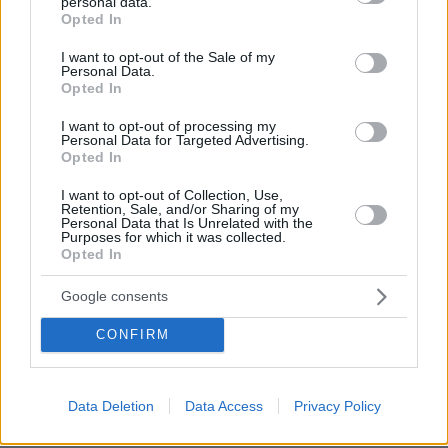
personal data.
grant or deny consent to Google and its third-party tags to
σημαντική βελτίωση των πιθανοτήτων να
Opted In
use your data for below specified purposes in below Google
εντοπιστούν τα τυχόν αποθέματα
consent section.
I want to opt-out of the Sale of my
υδρογονανθράκων, την προσέλκυση νέων
Personal Data.
Opted In
επενδυτών ή και την πραγματοποίηση νέων
εμπορικών συμφωνιών.
I want to opt-out of processing my
Personal Data for Targeted Advertising.
Opted In
Σημειώνεται ότι η ερευνητική δραστηριότητα
I want to opt-out of Collection, Use,
Ανατολική Μεσόγειο
στην
αυξάνεται διαρκώς,
Retention, Sale, and/or Sharing of my
Personal Data that Is Unrelated with the
όπως αποδεικνύεται από την πλέον πρόσφατη
Purposes for which it was collected.
ανακάλυψη φυσικού αερίου της ExxonMobil
Opted In
στην Αίγυπτο, αλλά και την έναρξη
Google consents
ερευνητικής γεώτρησης στο Οικόπεδο 5 της
Κύπρου.
CONFIRM
Ο μέχρι πρόσφατα υπουργός Περιβάλλοντος
Data Deletion
Data Access
Privacy Policy
Θεόδωρος Σκυλακάκης
και Ενέργειας,
,
χαιρέτησε χθες από τη Βουλή το ενδιαφέρον