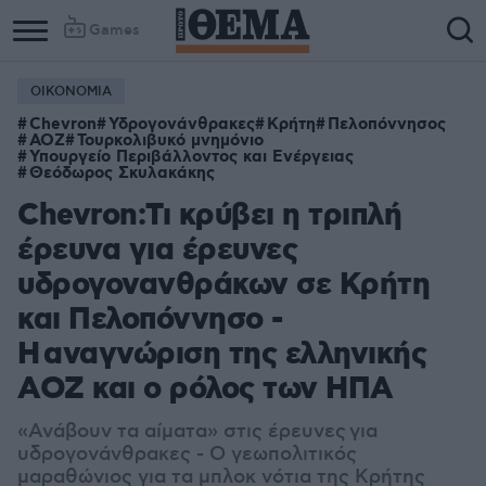
Games
ΟΙΚΟΝΟΜΙΑ
Chevron
Υδρογονάνθρακες
Κρήτη
Πελοπόννησος
ΑΟΖ
Τουρκολιβυκό μνημόνιο
Υπουργείο Περιβάλλοντος και Ενέργειας
Θεόδωρος Σκυλακάκης
Chevron:Τι κρύβει η τριπλή
έρευνα για έρευνες
υδρογονανθράκων σε Κρήτη
και Πελοπόννησο -
Η αναγνώριση της ελληνικής
ΑΟΖ και ο ρόλος των ΗΠΑ
«Ανάβουν τα αίματα» στις έρευνες για
υδρογονάνθρακες - Ο γεωπολιτικός
μαραθώνιος για τα μπλοκ νότια της Κρήτης