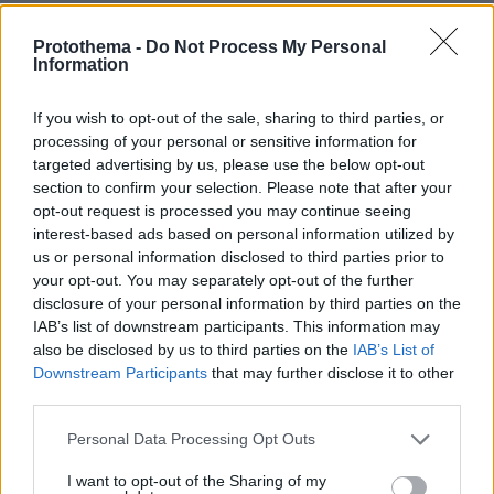
στο κόσμο (ExxonMobil & Chevron) φέρνει την
Ελλάδα στο παγκόσμιο προσκήνιο των
Protothema -
Do Not Process My Personal
Information
δυνητικών νέων αγορών.
If you wish to opt-out of the sale, sharing to third parties, or
Αναβάθμιση ερευνών
processing of your personal or sensitive information for
targeted advertising by us, please use the below opt-out
Η εξέλιξη αυτή όπως εκτιμούν αναμένεται να
section to confirm your selection. Please note that after your
δρομολογήσει μια σειρά θετικών εξελίξεων
opt-out request is processed you may continue seeing
όπως την ποιοτική αναβάθμιση των
interest-based ads based on personal information utilized by
ερευνητικών προγραμμάτων, τη διατήρηση των
us or personal information disclosed to third parties prior to
your opt-out. You may separately opt-out of the further
εντατικών ρυθμών εξερεύνησης των
disclosure of your personal information by third parties on the
προηγούμενων πρόσφατων ετών, τον
IAB’s list of downstream participants. This information may
εμπλουτισμό των γεωλογικών μοντέλων και
also be disclosed by us to third parties on the
IAB’s List of
σεναρίων εξέλιξης της περιοχής με προοπτική
Downstream Participants
that may further disclose it to other
third parties.
να αυξηθούν οι δυνητικοί στόχοι
ενδιαφέροντος. Επιπλέον, την αύξηση των
Please note that this website/app uses one or more Google
Personal Data Processing Opt Outs
διαθέσιμων κεφαλαίων για γεωτρήσεις
services and may gather and store information including but
not limited to your visit or usage behaviour. You may click to
I want to opt-out of the Sharing of my
μεγάλου βάθους νερού και συνεπώς την