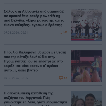
Σάλος στη Λιθουανία από σαμποτάζ
σε προσπάθεια ρεκόρ powerlifting
από Βελγίδα: «Είμαι ρατσιστής και το
έκανα επίτηδες» έγραψε ο δράστης
41
07.08.2026, 06:51
Loaded
:
100.00%
Η Ιουλία Καλλιμάνη θύμωσε με θεατή
που της πέταξε λουλούδια στην
Ηγουμενίτσα: Του τα επέστρεψε στο
κεφάλι και είπε «εσένα σ' αρέσει
αυτό...», δείτε βίντεο
66
07.08.2026, 06:39
Η αποκαλυπτική κατάθεση της
συζύγου του Αφγανού: Πώς
γνωρίσαμε τη Λίσα, γιατί υποψιάστηκα