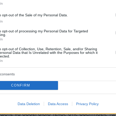
In
τις ιστοσελίδες τους και θα υπάρξουν και οι
κοινώσεις.
o opt-out of the Sale of my Personal Data.
In
ς, το
υπουργείο Υποδομών και Μεταφορών
to opt-out of processing my Personal Data for Targeted
νακοινώσει την παραμικρή λεπτομέρεια για τη
ing.
In
τις εταιρείες και τα διόδια ενώ σιγή ασυρμάτ
ο θέμα και οι εταιρείες παραχώρησης. Δεν
o opt-out of Collection, Use, Retention, Sale, and/or Sharing
ersonal Data that Is Unrelated with the Purposes for which it
 στάση αυτή να οφείλεται στο γεγονός ότι οι
lected.
In
χοι έχουν εγείρει διεκδικήσεις από το δημόσ
 την πολύμηνη καθυστέρηση στην
consents
ή των τελών, την οποία το υπουργείο φέρετα
σει να αποσύρουν.
CONFIRM
Data Deletion
Data Access
Privacy Policy
υμφωνία δείχνει πάντως ότι υπήρξαν αμοιβαί
ώστε να δοθεί αίσιο τέλος στις συζητήσεις τω