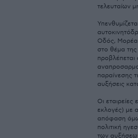
τελευταίων μ
Υπενθυμίζεται
αυτοκινητόδρ
Οδός, Μορέας
στο θέμα της
προβλέπεται 
αναπροσαρμογ
παραίνεσης τ
αυξήσεις κατ
Οι εταιρείες 
εκλογές) με 
απόφαση όμως
πολιτική ηγε
των αυξήσεων