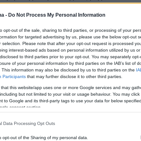
 αύξηση θα τεθεί σε ισχύ από τις αρχές του
ει να ανακοινωθεί πώς θα μοιραστεί.
ma -
Do Not Process My Personal Information
μιλούν για ετήσια αναπροσαρμογή κατά 6%
to opt-out of the sale, sharing to third parties, or processing of your per
α ενσωματωθεί πιθανώς και η αύξηση του
formation for targeted advertising by us, please use the below opt-out s
του Σεπτεμβρίου που ήταν 1,6% και αφορά στ
r selection. Please note that after your opt-out request is processed y
 τιμαριθμική αναπροσαρμογή διοδίων του
eing interest-based ads based on personal information utilized by us or
disclosed to third parties prior to your opt-out. You may separately opt-
losure of your personal information by third parties on the IAB’s list of
. This information may also be disclosed by us to third parties on the
IA
ον πληθωρισμό κάθε έτους, θα διαμορφωθεί 
Participants
that may further disclose it to other third parties.
ιοδίων που θα επωμιστούν οι χρήστες για τα
 that this website/app uses one or more Google services and may gath
 2026. Η κατανομή ωστόσο δεν αποκλείεται να
including but not limited to your visit or usage behaviour. You may click 
 to Google and its third-party tags to use your data for below specifi
εί. Τα ποσά της αύξησης θα οριστικοποιηθού
ogle consent section.
γυλοποιήσεις που θα κάνουν οι εταιρείες ανά
ατηγορία οχήματος με βάση όσα ορίζει κάθε
l Data Processing Opt Outs
θα ανακοινώσουν τις επόμενες μέρες στις
ρεσίες του υπουργείου. Αμέσως μετά θα
o opt-out of the Sharing of my personal data.