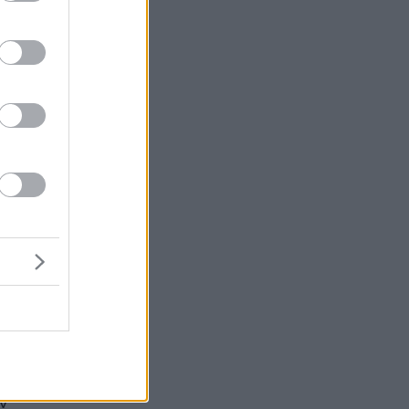
ν
ου
ιο
ι
ες
ν