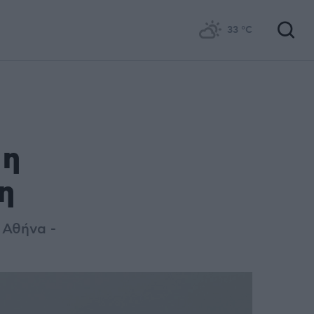
33
°C
 η
η
 Αθήνα -