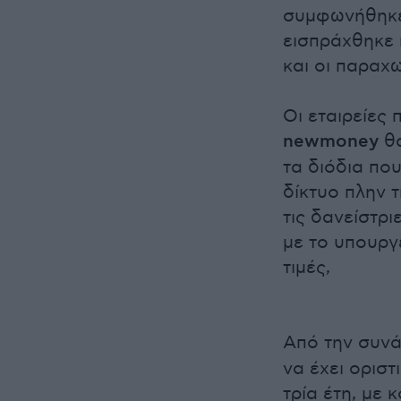
συμφωνήθηκε 
εισπράχθηκε 
και οι παραχ
Οι εταιρείες
newmoney
θα
τα διόδια πο
δίκτυο πλην 
τις δανείστρ
με το υπουργ
τιμές,
Από την συν
να έχει οριστ
τρία έτη, με