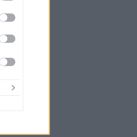
ς
ε
α