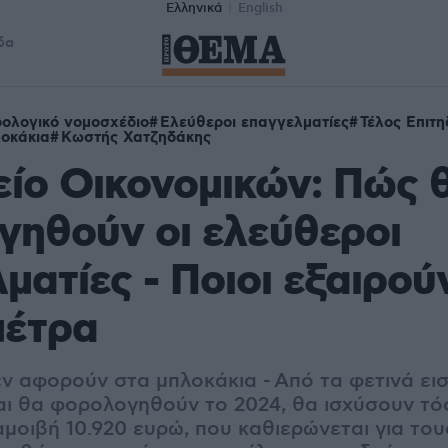
Ελληνικά
English
δα
ολογικό νομοσχέδιο
Ελεύθεροι επαγγελματίες
Τέλος Επιτ
οκάκια
Κωστής Χατζηδάκης
ίο Οικονομικών: Πώς 
ηθούν οι ελεύθεροι
ματίες - Ποιοι εξαιρού
μέτρα
εν αφορούν στα μπλοκάκια -
Από τα φετινά ει
ι θα φορολογηθούν το 2024, θα ισχύσουν τό
αμοιβή 10.920 ευρώ, που καθιερώνεται για το