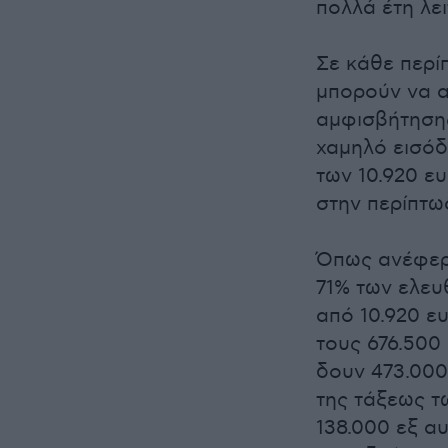
πολλά έτη λει
Σε κάθε περί
μπορούν να α
αμφισβήτησης
χαμηλό εισόδ
των 10.920 ε
στην περίπτω
Όπως ανέφερ
71% των ελε
από 10.920 ε
τους 676.500
δουν 473.000
της τάξεως τ
138.000 εξ α