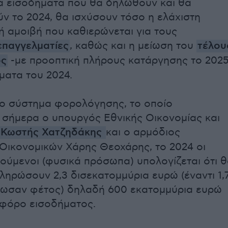
ά εισοδήματα που θα δηλωθούν και θα
 το 2024, θα ισχύσουν τόσο η ελάχιστη
κή αμοιβή που καθιερώνεται για τους
επαγγελματίες
, καθώς και η μείωση του
τέλου
ος
-με προοπτική πλήρους κατάργησης το 202
ματα του 2024.
νέο σύστημα φορολόγησης, το οποίο
σήμερα ο υπουργός Εθνικής Οικονομίας και
Κωστής Χατζηδάκης
και ο αρμόδιος
ικονομικών Χάρης Θεοχάρης, το 2024 οι
ύμενοι (φυσικά πρόσωπα) υπολογίζεται ότι 
ληρώσουν 2,3 δισεκατομμύρια ευρώ (έναντι 1,
ρωσαν φέτος) δηλαδή 600 εκατομμύρια ευρώ
 φόρο εισοδήματος.