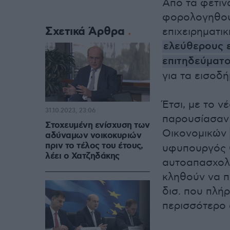
Από τα φετιν
φορολογηθούν
Σχετικά Άρθρα
επιχειρηματι
ελεύθερους 
επιτηδεύματ
για τα εισοδή
Έτσι, με το 
31.10.2023, 23:06
παρουσίασαν 
Στοχευμένη ενίσχυση των
Οικονομικών
αδύναμων νοικοκυριών
πριν το τέλος του έτους,
υφυπουργός Ο
λέει ο Χατζηδάκης
αυτοαπασχολο
κληθούν να π
δισ. που πλή
περισσότερο