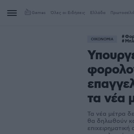
Games
Όλες οι Ειδήσεις
Ελλάδα
Πρωτοσέλι
Φορ
ΟΙΚΟΝΟΜΙΑ
Μπλ
Υπουργε
φορολογ
επαγγελ
τα νέα 
Τα νέα μέτρα δ
θα δηλωθούν κα
επιχειρηματική 