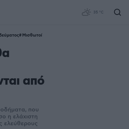
35
°C
ηδεύματος
Μισθωτοί
θα
νται από
σοδήματα, που
σο η ελάχιστη
υς ελεύθερους