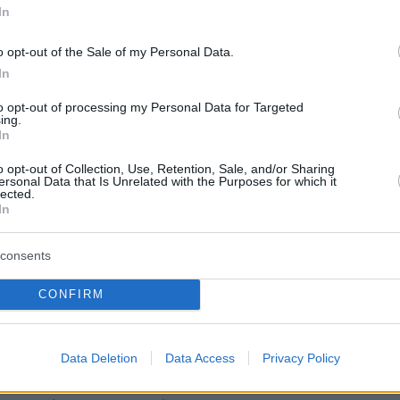
In
o opt-out of the Sale of my Personal Data.
 με
μπλοκάκι
(έως δύο εργοδότες)
In
ατίες που είναι και
μισθωτοί
, εφόσον ο μισθό
to opt-out of processing my Personal Data for Targeted
ing.
νει τα ελάχιστα όρια εισοδήματος
In
o opt-out of Collection, Use, Retention, Sale, and/or Sharing
ersonal Data that Is Unrelated with the Purposes for which it
lected.
In
consents
τεκμαρτό φορολογητέο εισόδημα θα ισχύσει μ
CONFIRM
ξαιρέσεις και μειώσεις. Αλλά, σε άλλες
 θα ισχύουν ειδικές προσαυξήσεις, που θα
ο αυξήσουν έως και… στις 50.000 ευρώ, με
Data Deletion
Data Access
Privacy Policy
ενικά κριτήρια όπως οι πολύ υψηλοί τζίροι ή τ