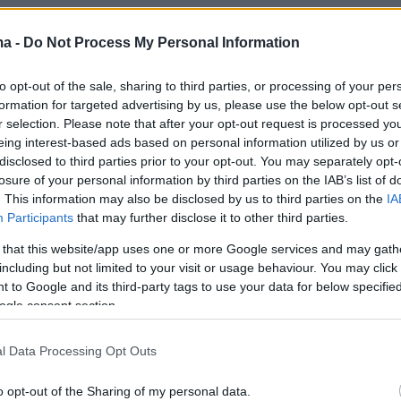
θεστώς θα ορίζεται μία ελάχιστη αμοιβή 10.92
ma -
Do Not Process My Personal Information
ν εργασία που οι ίδιοι προσφέρουν στην
πό την οποία βιοπορίζονται. Το ποσό αυτό
to opt-out of the sale, sharing to third parties, or processing of your per
formation for targeted advertising by us, please use the below opt-out s
στο ονομαστικό ποσό που λαμβάνει από τον
r selection. Please note that after your opt-out request is processed y
, κάθε εργαζόμενος που αμείβεται με τον
eing interest-based ads based on personal information utilized by us or
θό.
disclosed to third parties prior to your opt-out. You may separately opt-
losure of your personal information by third parties on the IAB’s list of
. This information may also be disclosed by us to third parties on the
IA
ά
Participants
that may further disclose it to other third parties.
 that this website/app uses one or more Google services and may gath
ημα αφορά 676.500 αυταπασχολούμενους,
including but not limited to your visit or usage behaviour. You may click 
παγγελματίες και εμπόρους (φυσικά πρόσωπα
 to Google and its third-party tags to use your data for below specifi
ogle consent section.
ες)
l Data Processing Opt Outs
, οι εξαιρέσεις που θα προβλέπει το νέο
:
o opt-out of the Sharing of my personal data.