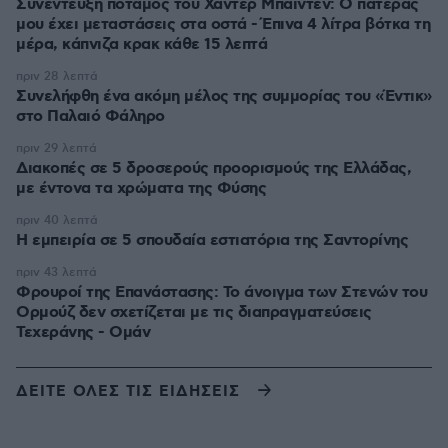
Συνέντευξη ποταμός του Χάντερ Μπάιντεν: Ο πατέρας
μου έχει μεταστάσεις στα οστά - Έπινα 4 λίτρα βότκα τη
μέρα, κάπνιζα κρακ κάθε 15 λεπτά
πριν 28 λεπτά
Συνελήφθη ένα ακόμη μέλος της συμμορίας του «Έντικ»
στο Παλαιό Φάληρο
πριν 29 λεπτά
Διακοπές σε 5 δροσερούς προορισμούς της Ελλάδας,
με έντονα τα χρώματα της Φύσης
πριν 40 λεπτά
Η εμπειρία σε 5 σπουδαία εστιατόρια της Σαντορίνης
πριν 43 λεπτά
Φρουροί της Επανάστασης: Το άνοιγμα των Στενών του
Ορμούζ δεν σχετίζεται με τις διαπραγματεύσεις
Τεχεράνης - Ομάν
ΔΕΙΤΕ ΟΛΕΣ ΤΙΣ ΕΙΔΗΣΕΙΣ