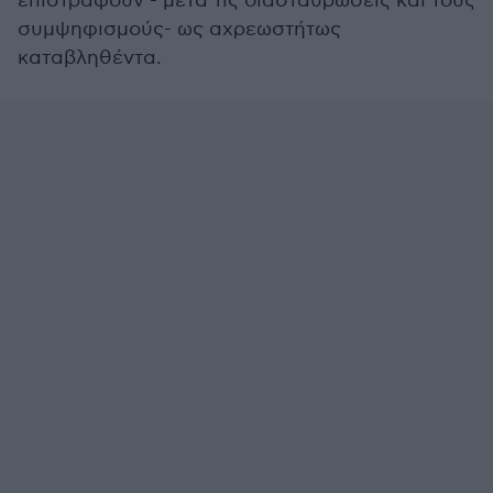
επιστραφούν - μετά τις διασταυρώσεις και τους
συμψηφισμούς- ως αχρεωστήτως
καταβληθέντα.