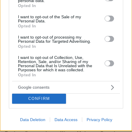
personal data.
Ειδήσεις
Δημοφιλή
Σχολιασμένα
grant or deny consent to Google and its third-party tags to
Opted In
use your data for below specified purposes in below Google
consent section.
πριν 17 λεπτά
I want to opt-out of the Sale of my
Λένα Παπαληγούρα για τον σύζυγό της: Δεν με είχα
Personal Data.
Opted In
φανταστεί με έναν άνθρωπο τόσα χρόνια, ο γάμος είναι
πολύ καλύτερος απ’ ό,τι περίμενα
I want to opt-out of processing my
Personal Data for Targeted Advertising.
πριν 18 λεπτά
Opted In
Τι θα συμβεί αν πίνουμε ένα σφηνάκι ελαιόλαδο κάθε
μέρα – Απαντά η Λίνσει που το δοκίμασε για 2
I want to opt-out of Collection, Use,
εβδομάδες
Retention, Sale, and/or Sharing of my
Personal Data that Is Unrelated with the
Purposes for which it was collected.
πριν 19 λεπτά
Opted In
Δεκαπέντε ταινίες που δεν μπορούμε να σταματήσουμε
να βλέπουμε ξανά και ξανά
Google consents
πριν 19 λεπτά
Ο σωστός τρόπος να αφαιρέσετε ένα τσιμπούρι από τον
CONFIRM
σκύλο σας
πριν 19 λεπτά
Πώς να βουρτσίζετε τη γάτα σας χωρίς να την ενοχλεί
Data Deletion
Data Access
Privacy Policy
πριν 24 λεπτά