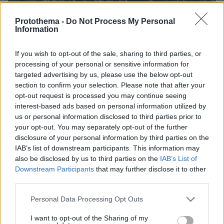
Protothema -
Do Not Process My Personal
Information
If you wish to opt-out of the sale, sharing to third parties, or
processing of your personal or sensitive information for
targeted advertising by us, please use the below opt-out
section to confirm your selection. Please note that after your
opt-out request is processed you may continue seeing
interest-based ads based on personal information utilized by
us or personal information disclosed to third parties prior to
your opt-out. You may separately opt-out of the further
disclosure of your personal information by third parties on the
06.10.2023, 19:05
IAB’s list of downstream participants. This information may
Άνοιξε η πλατφόρμα των αιτήσεων για την επιδότηση
also be disclosed by us to third parties on the
IAB’s List of
ενοικίου μετά από φυσικές καταστροφές
Downstream Participants
that may further disclose it to other
third parties.
Please note that this website/app uses one or more Google
Personal Data Processing Opt Outs
ΡΟΗ ΕΙΔΗΣΕΩΝ
services and may gather and store information including but
not limited to your visit or usage behaviour. You may click to
I want to opt-out of the Sharing of my