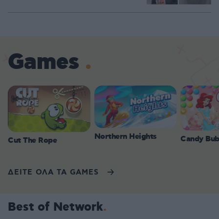
Games
Northern Heights
Candy Bub
Cut The Rope
ΔΕΙΤΕ ΟΛΑ ΤΑ GAMES
Best of Network