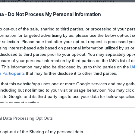
θμιση” δεν χρειάζεται να έχει καταστεί
 καμία δόση της οφειλής του εκκαθαριστικού.
ma -
Do Not Process My Personal Information
ην υπαγωγή στη ρύθμιση πρέπει να συμπληρωθε
ηθεί ηλεκτρονικά μαζί με σχετική υπεύθυνη
to opt-out of the sale, sharing to third parties, or processing of your per
formation for targeted advertising by us, please use the below opt-out s
r selection. Please note that after your opt-out request is processed y
eing interest-based ads based on personal information utilized by us or
disclosed to third parties prior to your opt-out. You may separately opt-
ρήσεις
που τηρούν απλογραφικά βιβλία ο φόρ
losure of your personal information by third parties on the IAB’s list of
. This information may also be disclosed by us to third parties on the
IA
καταβάλλεται σε έξι μηνιαίες δόσεις αρχής
Participants
that may further disclose it to other third parties.
ό το Σεπτέμβριο.
 that this website/app uses one or more Google services and may gath
including but not limited to your visit or usage behaviour. You may click 
 to Google and its third-party tags to use your data for below specifi
ερα:
ogle consent section.
l Data Processing Opt Outs
ί έξω από σχολείο στην Πανόρμου -
καν δύο νεαρά άτομα
o opt-out of the Sharing of my personal data.