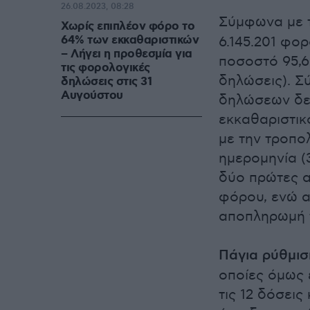
26.08.2023, 08:28
Σύμφωνα με τ
Χωρίς επιπλέον φόρο το
64% των εκκαθαριστικών
6.145.201 φο
– Λήγει η προθεσμία για
ποσοστό 95,6
τις φορολογικές
δηλώσεις). Σ
δηλώσεις στις 31
Αυγούστου
δηλώσεων δεν
εκκαθαριστικό
με την τροπο
ημερομηνία (
δύο πρώτες α
φόρου, ενώ απ
αποπληρωμή 
Πάγια ρύθμισ
οποίες όμως ε
τις 12 δόσεις