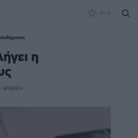
30
°C
ισοδήματος
ήγει η
υς
υ φόρου