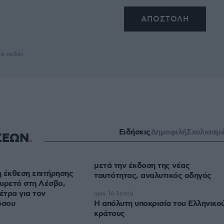
κά πεδία
Ειδήσεις
Δημοφιλή
Σχολιασμ
ΣΕΩΝ
μετά την έκδοση της νέας
η έκθεση επιτήρησης
ταυτότητας, αναλυτικός οδηγός
υρετό στη Λέσβο,
έτρα για τον
πριν 16 λεπτά
όσου
Η απόλυτη υποκρισία του Ελληνικο
κράτους