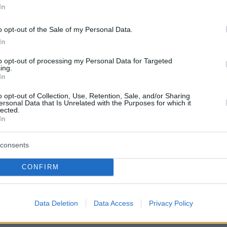
In
άκη» στον ΣΥΡΙΖΑ: Όλη η διαδρομή από τις
o opt-out of the Sale of my Personal Data.
υμουνδούρου
In
to opt-out of processing my Personal Data for Targeted
αίο στη Βούλα - «Σμπαράλια» το αυτοκίνητο μ
ing.
κε τραγικό θάνατο ο 20χρονος
In
o opt-out of Collection, Use, Retention, Sale, and/or Sharing
ersonal Data that Is Unrelated with the Purposes for which it
lected.
protothema.gr στο Google News
ο
και μάθετε πρώτοι όλες
In
consents
Ειδήσεις
ελευταίες
από την Ελλάδα και τον Κόσμο, τη στιγ
Protothema.gr
 στο
CONFIRM
Α
ΠΡΟΣΘΗΚΗ ΣΧΟΛΙΟΥ
Data Deletion
Data Access
Privacy Policy