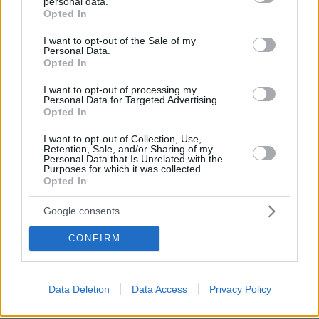
personal data.
grant or deny consent to Google and its third-party tags to
Opted In
use your data for below specified purposes in below Google
consent section.
I want to opt-out of the Sale of my
Personal Data.
Opted In
I want to opt-out of processing my
Personal Data for Targeted Advertising.
Opted In
I want to opt-out of Collection, Use,
Retention, Sale, and/or Sharing of my
Personal Data that Is Unrelated with the
Purposes for which it was collected.
Opted In
Google consents
CONFIRM
Data Deletion
Data Access
Privacy Policy