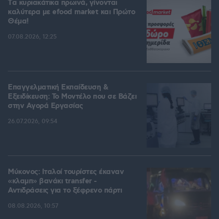
Tα κυριακάτικα πρωινά, γίνονται
καλύτερα με efood market και Πρώτο
Θέμα!
07.08.2026, 12:25
Επαγγελματική Εκπαίδευση &
Εξειδίκευση: Το Mοντέλο που σε Bάζει
στην Aγορά Eργασίας
26.07.2026, 09:54
Μύκονος: Ιταλοί τουρίστες έκαναν
«κλαμπ» βανάκι transfer -
Αντιδράσεις για το ξέφρενο πάρτι
08.08.2026, 10:57