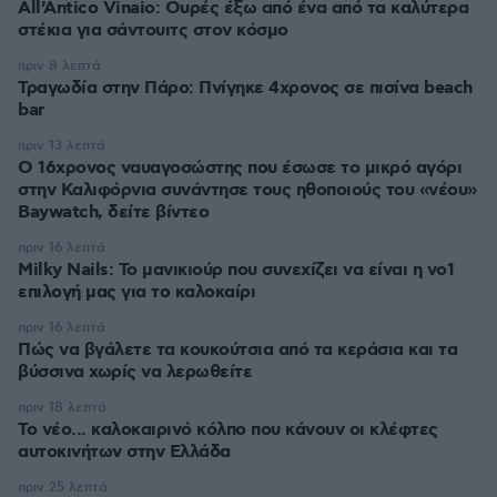
All’Antico Vinaio: Ουρές έξω από ένα από τα καλύτερα
στέκια για σάντουιτς στον κόσμο
πριν 8 λεπτά
Τραγωδία στην Πάρο: Πνίγηκε 4χρονος σε πισίνα beach
bar
πριν 13 λεπτά
Ο 16χρονος ναυαγοσώστης που έσωσε το μικρό αγόρι
στην Καλιφόρνια συνάντησε τους ηθοποιούς του «νέου»
Baywatch, δείτε βίντεο
πριν 16 λεπτά
Milky Nails: Το μανικιούρ που συνεχίζει να είναι η νο1
επιλογή μας για το καλοκαίρι
πριν 16 λεπτά
Πώς να βγάλετε τα κουκούτσια από τα κεράσια και τα
βύσσινα χωρίς να λερωθείτε
πριν 18 λεπτά
Το νέο... καλοκαιρινό κόλπο που κάνουν οι κλέφτες
αυτοκινήτων στην Ελλάδα
πριν 25 λεπτά