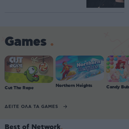
Games
Northern Heights
Candy Bub
Cut The Rope
ΔΕΙΤΕ ΟΛΑ ΤΑ GAMES
Best of Network