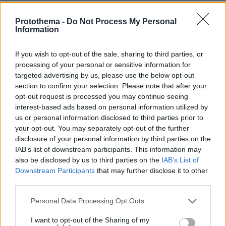
Κρύο ντους ή χλιαρό; Το λάθος που κάνουμε τις ζεστές
νύχτες πριν από τον ύπνο
Protothema -
Do Not Process My Personal
Information
πριν 26 λεπτά
Μήλος-Κίμωλος-Πολύαιγος: Με σκάφος στο θαλασσινό
τρίγωνο με τα πιο μαγνητικά νερά του Αιγαίου
If you wish to opt-out of the sale, sharing to third parties, or
processing of your personal or sensitive information for
πριν 28 λεπτά
targeted advertising by us, please use the below opt-out
Εγκαταλείπει το κόμμα Καρυστιανού και ο
section to confirm your selection. Please note that after your
επιχειρηματίας Νίκος Μπρουτζάκης: Καταγγέλλει
opt-out request is processed you may continue seeing
κλειστή κάστα, «λένε προδότες και πληρωμένους όσους
interest-based ads based on personal information utilized by
αποχωρούν»
us or personal information disclosed to third parties prior to
πριν 28 λεπτά
your opt-out. You may separately opt-out of the further
Ένας σοβαρά τραυματίας από τροχαίο με γουρούνα
disclosure of your personal information by third parties on the
στην Ηλεία
IAB’s list of downstream participants. This information may
also be disclosed by us to third parties on the
IAB’s List of
Downstream Participants
that may further disclose it to other
ΔΕΙΤΕ ΟΛΕΣ ΤΙΣ ΕΙΔΗΣΕΙΣ
third parties.
Please note that this website/app uses one or more Google
Personal Data Processing Opt Outs
services and may gather and store information including but
ΤΑ ΠΙΟ ΔΗΜΟΦΙΛΗ
not limited to your visit or usage behaviour. You may click to
I want to opt-out of the Sharing of my