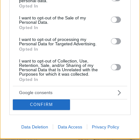
personal data.
grant or deny consent to Google and its third-party tags to
Opted In
use your data for below specified purposes in below Google
consent section.
I want to opt-out of the Sale of my
Personal Data.
Opted In
I want to opt-out of processing my
Personal Data for Targeted Advertising.
Opted In
I want to opt-out of Collection, Use,
05.08.2026, 19:53
Retention, Sale, and/or Sharing of my
Personal Data that Is Unrelated with the
Ζευγάρι Βρετανών με 3 παιδιά πούλησαν τα πάντα
Purposes for which it was collected.
για να αγοράσουν σπίτι στην Αιγιάλεια,
Opted In
καταστράφηκε από την πυρκαγιά λίγο πριν
μετακομίσουν, φωτογραφίες
Google consents
CONFIRM
Η εξομολόγηση της συζύγου του
Κώστα Σόμμερ: Ανησυχώ μήπως
ξεχάσει πόσο πολύ τον χρειαζόμαστε
Data Deletion
Data Access
Privacy Policy
και πόσο τον αγαπάμε
22
05.08.2026, 20:15