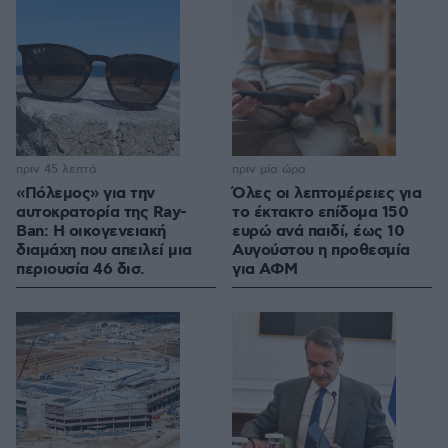
πριν 45 λεπτά
πριν μία ώρα
«Πόλεμος» για την
Όλες οι λεπτομέρειες για
αυτοκρατορία της Ray-
το έκτακτο επίδομα 150
Ban: Η οικογενειακή
ευρώ ανά παιδί, έως 10
διαμάχη που απειλεί μια
Αυγούστου η προθεσμία
περιουσία 46 δισ.
για ΑΦΜ