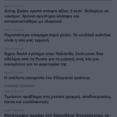
πριν 3 λεπτά
Δύτης βρήκε χρυσό σταυρό αξίας 3 εκατ. δολαρίων σε
ναυάγιο: Χρόνια αργότερα κλάπηκε και
αντικαταστάθηκε με πλαστικό
πριν 3 λεπτά
Περισσότερο κόσμημα παρά ρολόι: Τα cocktail watches
είναι η νέα μας εμμονή
πριν 4 λεπτά
Άγριο διπλό έγκλημα στην Ταϊλάνδη: Σκότωσαν δύο
αδέλφια από τη Ρωσία για τη μηχανή τους και μια
οικογένεια για το φορτηγάκι της
πριν 6 λεπτά
Η απόλυτη υποκρισία του Ελληνικού κράτους
ΓΙΑΝΝΗΣ ΣΕΡΕΤΗΣ
πριν 6 λεπτά
Τεράστιο πρόβλημα στη μεσαία γραμμή, αποδοκιμασίες,
πίεση και εναλλακτικές
πριν 7 λεπτά
Μετέτρεψαν χωράφι στη Χαλκηδόνα Θεσσαλονίκης σε