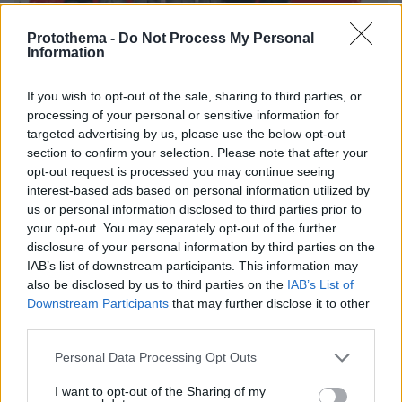
Protothema -
Do Not Process My Personal
Information
If you wish to opt-out of the sale, sharing to third parties, or
06.08.2026, 07:56
processing of your personal or sensitive information for
Χιροσίμα 6 Αυγούστου 1945: Όταν το «Μικρό
targeted advertising by us, please use the below opt-out
Αγόρι» σκότωσε 80.000 ανθρώπους
section to confirm your selection. Please note that after your
opt-out request is processed you may continue seeing
interest-based ads based on personal information utilized by
us or personal information disclosed to third parties prior to
your opt-out. You may separately opt-out of the further
disclosure of your personal information by third parties on the
IAB’s list of downstream participants. This information may
also be disclosed by us to third parties on the
IAB’s List of
Downstream Participants
that may further disclose it to other
third parties.
Please note that this website/app uses one or more Google
Personal Data Processing Opt Outs
services and may gather and store information including but
not limited to your visit or usage behaviour. You may click to
I want to opt-out of the Sharing of my