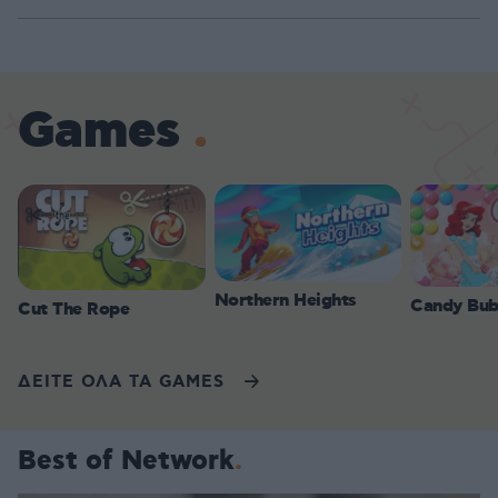
Games
Northern Heights
Candy Bub
Cut The Rope
ΔΕΙΤΕ ΟΛΑ ΤΑ GAMES
Best of Network