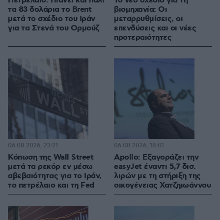
Πετρέλαιο: Πιάνει και πάλι
Το νέο σχέδιο για τη
τα 83 δολάρια το Brent
βιομηχανία: Οι
μετά το σχέδιο του Ιράν
μεταρρυθμίσεις, οι
για τα Στενά του Ορμούζ
επενδύσεις και οι νέες
προτεραιότητες
06.08.2026, 23:21
06.08.2026, 18:01
Κόπωση της Wall Street
Apollo: Εξαγοράζει την
μετά τα ρεκόρ εν μέσω
easyJet έναντι 5,7 δισ.
αβεβαιότητας για το Ιράν,
λιρών με τη στήριξη της
το πετρέλαιο και τη Fed
οικογένειας Χατζηιωάννου