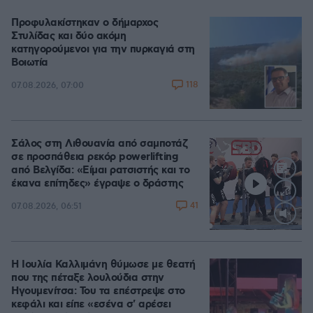
Προφυλακίστηκαν ο δήμαρχος
Στυλίδας και δύο ακόμη
κατηγορούμενοι για την πυρκαγιά στη
Βοιωτία
118
07.08.2026, 07:00
Σάλος στη Λιθουανία από σαμποτάζ
σε προσπάθεια ρεκόρ powerlifting
από Βελγίδα: «Είμαι ρατσιστής και το
έκανα επίτηδες» έγραψε ο δράστης
41
07.08.2026, 06:51
Loaded
:
100.00%
Η Ιουλία Καλλιμάνη θύμωσε με θεατή
που της πέταξε λουλούδια στην
Ηγουμενίτσα: Του τα επέστρεψε στο
κεφάλι και είπε «εσένα σ' αρέσει