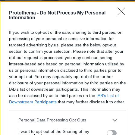
Protothema -
Do Not Process My Personal
Information
If you wish to opt-out of the sale, sharing to third parties, or
processing of your personal or sensitive information for
targeted advertising by us, please use the below opt-out
section to confirm your selection. Please note that after your
opt-out request is processed you may continue seeing
interest-based ads based on personal information utilized by
us or personal information disclosed to third parties prior to
your opt-out. You may separately opt-out of the further
disclosure of your personal information by third parties on the
IAB’s list of downstream participants. This information may
also be disclosed by us to third parties on the
IAB’s List of
Downstream Participants
that may further disclose it to other
third parties.
07.08.2026, 08:32
Please note that this website/app uses one or more Google
Personal Data Processing Opt Outs
Τα φρούτα που επιλέγουν 4 ενδοκρινολόγοι για
services and may gather and store information including but
καλύτερο έλεγχο του σακχάρου – Το ένα μειώνει
not limited to your visit or usage behaviour. You may click to
I want to opt-out of the Sharing of my