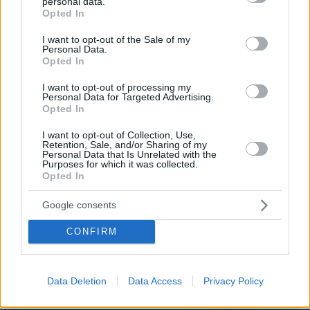
το λίπος στην κοιλιά
personal data.
grant or deny consent to Google and its third-party tags to
Opted In
use your data for below specified purposes in below Google
consent section.
I want to opt-out of the Sale of my
Personal Data.
Opted In
I want to opt-out of processing my
Personal Data for Targeted Advertising.
Opted In
I want to opt-out of Collection, Use,
Retention, Sale, and/or Sharing of my
Personal Data that Is Unrelated with the
Purposes for which it was collected.
Opted In
Google consents
CONFIRM
Data Deletion
Data Access
Privacy Policy