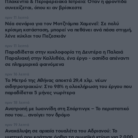
Πλακεντία & Περιφερειακά Ιατρεία: Όταν η φροντίδα
συνεχίζεται, όπου κι αν βρίσκεστε
πριν 11 λεπτά
Νέα σενάρια για τον Μοτζτάμπα Χαμενεΐ: Σε πολύ
κρίσιμη κατάσταση, μπορεί να πεθάνει ανά πάσα στιγμή,
λένε κύκλοι του Πεζεσκιάν
πριν 11 λεπτά
Παραδίδεται στην κυκλοφορία τη Δευτέρα η Παλαιά
Παραλιακή στην Καλλιθέα, ένα έργο - ασπίδα απέναντι
σε πλημμυρικά φαινόμενα
πριν 16 λεπτά
Το Μετρό της Αθήνας αποκτά 29,4 χλμ. νέων
σιδητροτροχιών: Στο 98% η ολοκλήρωση του έργου που
παραδίδεται 5 μήνες νωρίτερα
πριν 18 λεπτά
Ανατροπή με Ιωαννίδη στη Σπόρτινγκ – Το περιστατικό
που του… ανοίγει τον δρόμο
πριν 19 λεπτά
Ανακάλυψη σε αρχαία τουαλέτα του Αδριανού: Το
μυστικό που κράτησε όρθια τα ρωμαϊκά κτίρια για 2.000