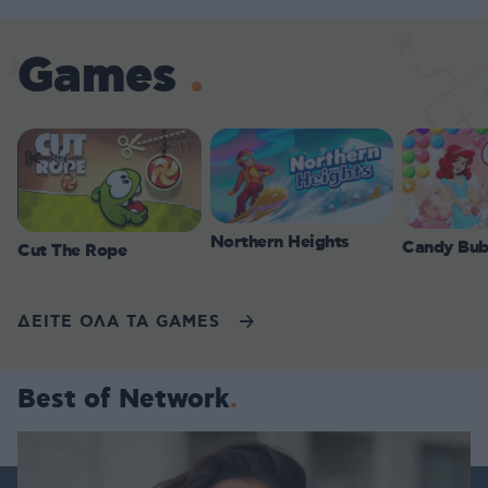
Games
Northern Heights
Candy Bub
Cut The Rope
ΔΕΙΤΕ ΟΛΑ ΤΑ GAMES
Best of Network