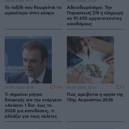
06.08.2026, 14:11
06.08.2026, 13:38
Το ταξίδι που θεωρείται το
Αδειοδωρόσημο: Την
ωραιότερο στον κόσμο
Παρασκευή 7/8 η πληρωμή
σε 91.455 εργατοτεχνίτες
οικοδόμους
236
3
06.08.2026, 12:56
06.08.2026, 12:16
Τι σημαίνει ρήτρα
Πώς αμείβεται η αργία της
διαφυγής για την ενέργεια:
15ης Αυγούστου 2026
«Ανάσα» 1 δισ. έως το
2028 για επενδύσεις, τι
αλλάζει για τους πολίτες