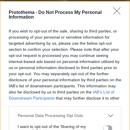
Protothema -
Do Not Process My Personal
Information
05.08.2026, 13:51
If you wish to opt-out of the sale, sharing to third parties, or
Ξεκίνησε η προπώληση εισιτηρίων για τη
processing of your personal or sensitive information for
μεγαλύτερη έκθεση αυτοκινήτου της Ευρώπης
targeted advertising by us, please use the below opt-out
που θα γίνει στην Αθήνα
section to confirm your selection. Please note that after your
opt-out request is processed you may continue seeing
interest-based ads based on personal information utilized by
us or personal information disclosed to third parties prior to
your opt-out. You may separately opt-out of the further
disclosure of your personal information by third parties on the
IAB’s list of downstream participants. This information may
also be disclosed by us to third parties on the
IAB’s List of
Downstream Participants
that may further disclose it to other
third parties.
Please note that this website/app uses one or more Google
Personal Data Processing Opt Outs
services and may gather and store information including but
not limited to your visit or usage behaviour. You may click to
I want to opt-out of the Sharing of my