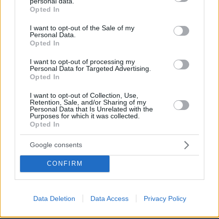
personal data.
grant or deny consent to Google and its third-party tags to
Opted In
use your data for below specified purposes in below Google
consent section.
I want to opt-out of the Sale of my
Personal Data.
Opted In
I want to opt-out of processing my
Personal Data for Targeted Advertising.
Opted In
I want to opt-out of Collection, Use,
05.08.2026, 17:00
Retention, Sale, and/or Sharing of my
Personal Data that Is Unrelated with the
Τα τυχερά ζώδια της ημέρας
Purposes for which it was collected.
Opted In
Σέριφος: 9 προτάσεις για νόστιμο
Google consents
φαγητό στο όμορφο νησί των Δυτικών
Κυκλάδων
CONFIRM
05.08.2026, 11:20
Data Deletion
Data Access
Privacy Policy