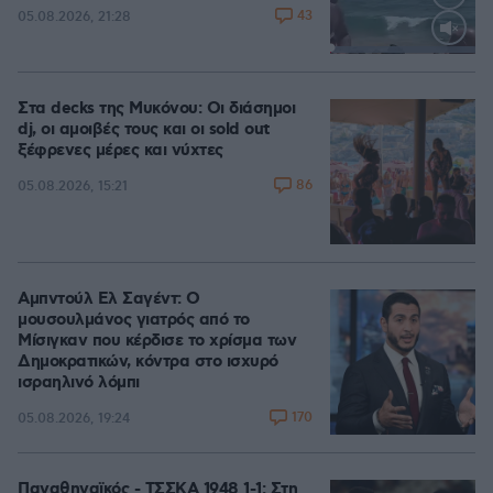
43
05.08.2026, 21:28
Loaded
:
100.00%
Στα decks της Μυκόνου: Οι διάσημοι
dj, οι αμοιβές τους και οι sold out
ξέφρενες μέρες και νύχτες
86
05.08.2026, 15:21
Αμπντούλ Ελ Σαγέντ: Ο
μουσουλμάνος γιατρός από το
Μίσιγκαν που κέρδισε το χρίσμα των
Δημοκρατικών, κόντρα στο ισχυρό
ισραηλινό λόμπι
170
05.08.2026, 19:24
Παναθηναϊκός - ΤΣΣΚΑ 1948 1-1: Στη