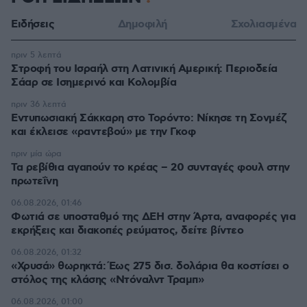
Ειδήσεις
Δημοφιλή
Σχολιασμένα
πριν 5 λεπτά
Στροφή του Ισραήλ στη Λατινική Αμερική: Περιοδεία
Σάαρ σε Ισημερινό και Κολομβία
πριν 36 λεπτά
Εντυπωσιακή Σάκκαρη στο Τορόντο: Νίκησε τη Σονμέζ
και έκλεισε «ραντεβού» με την Γκοφ
πριν μία ώρα
Τα ρεβίθια αγαπούν το κρέας – 20 συνταγές φουλ στην
πρωτεΐνη
06.08.2026, 01:46
Φωτιά σε υποσταθμό της ΔΕΗ στην Άρτα, αναφορές για
εκρήξεις και διακοπές ρεύματος, δείτε βίντεο
06.08.2026, 01:32
«Χρυσά» θωρηκτά: Έως 275 δισ. δολάρια θα κοστίσει ο
στόλος της κλάσης «Ντόναλντ Τραμπ»
06.08.2026, 01:00