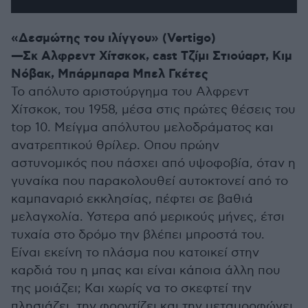
«Δεσμώτης του ιλίγγου» (Vertigo)
—Σκ Αλφρεντ Χίτσκοκ, cast Τζίμι Στιούαρτ, Κιμ
Νόβακ, Μπάρμπαρα Μπελ Γκέτες
Το απόλυτο αριστούργημα του Αλφρεντ
Χίτσκοκ, του 1958, μέσα στις πρώτες θέσεις του
top 10. Μείγμα απόλυτου μελοδράματος και
ανατρεπτικού θρίλερ. Οπου πρώην
αστυνομικός που πάσχει από υψοφοβία, όταν η
γυναίκα που παρακολουθεί αυτοκτονεί από το
καμπαναριό εκκλησίας, πέφτει σε βαθιά
μελαγχολία. Υστερα από μερικούς μήνες, έτσι
τυχαία στο δρόμο την βλέπει μπροστά του.
Είναι εκείνη το πλάσμα που κατοικεί στην
καρδιά του η μπας και είναι κάποια άλλη που
της μοιάζει; Και χωρίς να το σκεφτεί την
πλησιάζει, την φροντίζει και την μεταμορφώνει