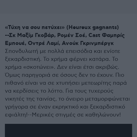
«Τύχη να σου πετύχει» (Heureux gagnants)
--Σκ Μαξίμ Γκοβάρ, Ρομέν Σοέ, Cast Φαμπρίς
Εμπουέ, Οντρέ Λαμί, Ανούκ Γκρινμπέργκ
Σπονδυλωτή με πολλά επεισόδια και ενίοτε
ξεκαρδιστική. Το χρήμα φέρνει κατάρα. Το
χρήμα «σκοτώνει». Δεν είναι έτσι ακριβώς.
Όμως παρηγοριά σε όσους δεν το έχουν. Πιο
πιθανό είναι να σε χτυπήσει μετεωρίτης παρά
να κερδίσεις το λόττο. Για τους τυχερούς
νικητές της ταινίας, το όνειρο μεταμορφώνεται
γρήγορα σε έναν εκρηκτικό και ξεκαρδιστικό
εφιάλτη!--Μερικές στιγμές σε καθηλώνουν!