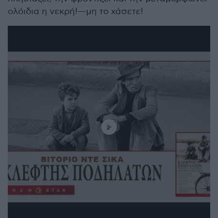
ολόιδια η νεκρή!—μη το χάσετε!