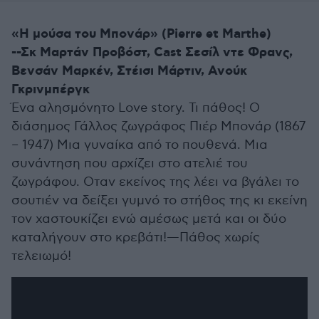
«Η μούσα του Μπονάρ» (Pierre et Marthe)
--Σκ Μαρτάν Προβόστ, Cast Σεσίλ ντε Φρανς,
Βενσάν Μαρκέν, Στέισι Μάρτιν, Ανούκ
Γκρινμπέργκ
Ένα αλησμόνητο Love story. Τι πάθος! Ο
διάσημος Γάλλος ζωγράφος Πιέρ Μπονάρ (1867
– 1947) Μια γυναίκα από το πουθενά. Μια
συνάντηση που αρχίζει στο ατελιέ του
ζωγράφου. Οταν εκείνος της λέει να βγάλει το
σουτιέν να δείξει γυμνό το στήθος της κι εκείνη
τον χαστουκίζει ενώ αμέσως μετά και οι δύο
καταλήγουν στο κρεβάτι!—Πάθος χωρίς
τελειωμό!