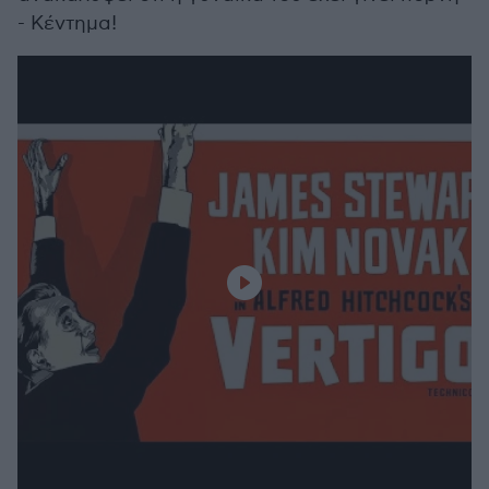
- Κέντημα!