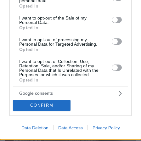
personal data.
grant or deny consent to Google and its third-party tags to
απόδρασή του--Το μυαλό κερδίζει και
Opted In
use your data for below specified purposes in below Google
ταπεινώνει τον αυταρχισμό!
consent section.
I want to opt-out of the Sale of my
Personal Data.
Opted In
ΣΥΝΕΧΙΖΟΝΤΑΙ
I want to opt-out of processing my
Personal Data for Targeted Advertising.
ΟΠΩΣΔΗΠΟΤΕ
Opted In
I want to opt-out of Collection, Use,
Retention, Sale, and/or Sharing of my
Personal Data that Is Unrelated with the
Purposes for which it was collected.
Opted In
Google consents
CONFIRM
Data Deletion
Data Access
Privacy Policy