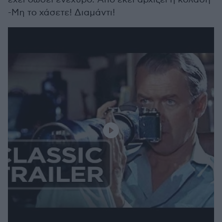
-Μη το χάσετε! Διαμάντι!