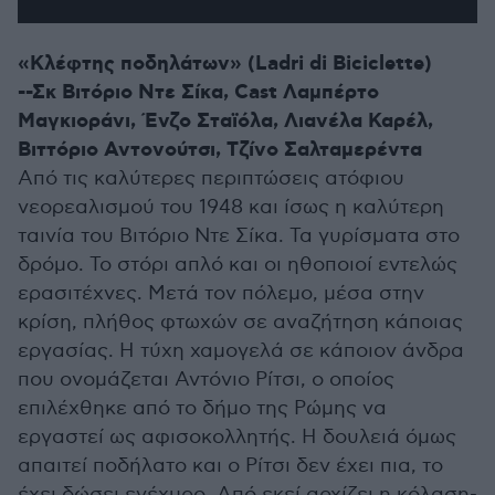
«Κλέφτης ποδηλάτων» (Ladri di Biciclette)
--Σκ Βιτόριο Ντε Σίκα, Cast Λαμπέρτο
Μαγκιοράνι, Ένζο Σταϊόλα, Λιανέλα Καρέλ,
Βιττόριο Αντονούτσι, Τζίνο Σαλταμερέντα
Από τις καλύτερες περιπτώσεις ατόφιου
νεορεαλισμού του 1948 και ίσως η καλύτερη
ταινία του Βιτόριο Ντε Σίκα. Τα γυρίσματα στο
δρόμο. Το στόρι απλό και οι ηθοποιοί εντελώς
ερασιτέχνες. Μετά τον πόλεμο, μέσα στην
κρίση, πλήθος φτωχών σε αναζήτηση κάποιας
εργασίας. Η τύχη χαμογελά σε κάποιον άνδρα
που ονομάζεται Αντόνιο Ρίτσι, ο οποίος
επιλέχθηκε από το δήμο της Ρώμης να
εργαστεί ως αφισοκολλητής. Η δουλειά όμως
απαιτεί ποδήλατο και ο Ρίτσι δεν έχει πια, το
έχει δώσει ενέχυρο. Από εκεί αρχίζει η κόλαση-