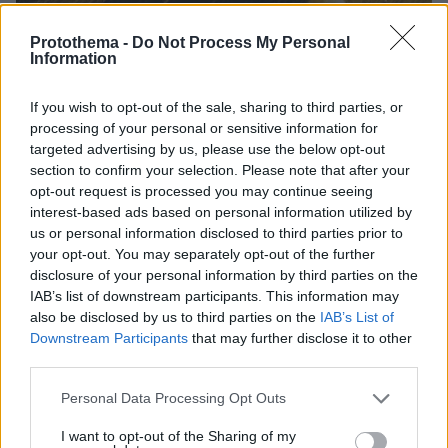
Protothema -
Do Not Process My Personal
Information
If you wish to opt-out of the sale, sharing to third parties, or
«Τελευταία έξοδος: Ρίτα Χέιγουορθ» (The
processing of your personal or sensitive information for
targeted advertising by us, please use the below opt-out
Shawshank Redemption)
section to confirm your selection. Please note that after your
--Σκ Φρανκ Ντάραμποντ, Cast Τιμ Ρόμπινς,
opt-out request is processed you may continue seeing
Μόργκαν Φρίμαν
interest-based ads based on personal information utilized by
Επαναφορά της θρυλικής ταινίας του 1994 σε
us or personal information disclosed to third parties prior to
your opt-out. You may separately opt-out of the further
φρέσκια κόπια. Στο IMBD έχει ψηφιστεί the
disclosure of your personal information by third parties on the
best film ever ανάμεσα σε 250 τίτλους. Οπου
IAB’s list of downstream participants. This information may
νεαρός τραπεζίτης καταδικασμένος για τη
also be disclosed by us to third parties on the
IAB’s List of
δολοφονία της γυναίκας του και του εραστή
Downstream Participants
that may further disclose it to other
third parties.
της, ένα έγκλημα που αρνείται ότι διέπραξε,
καταφέρνει λόγω εξυπνάδας και λογιστικών
Please note that this website/app uses one or more Google
Personal Data Processing Opt Outs
γνώσεων να διεισδύσει στον κύκλο του
services and may gather and store information including but
not limited to your visit or usage behaviour. You may click to
I want to opt-out of the Sharing of my
διευθυντή ενώ ταυτοχρόνως σχεδιάζει την