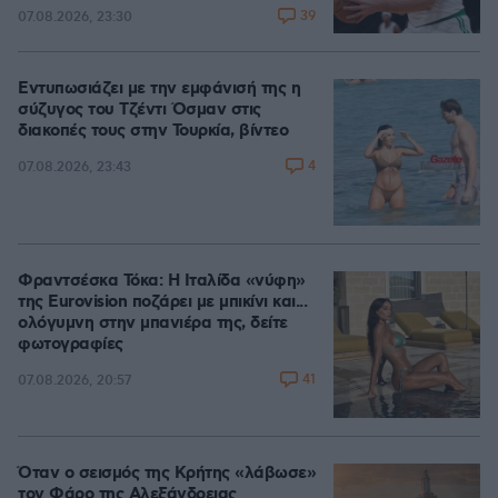
39
07.08.2026, 23:30
Εντυπωσιάζει με την εμφάνισή της η
σύζυγος του Τζέντι Όσμαν στις
διακοπές τους στην Τουρκία, βίντεο
4
07.08.2026, 23:43
Φραντσέσκα Τόκα: Η Ιταλίδα «νύφη»
της Eurovision ποζάρει με μπικίνι και...
ολόγυμνη στην μπανιέρα της, δείτε
φωτογραφίες
41
07.08.2026, 20:57
Όταν ο σεισμός της Κρήτης «λάβωσε»
τον Φάρο της Αλεξάνδρειας