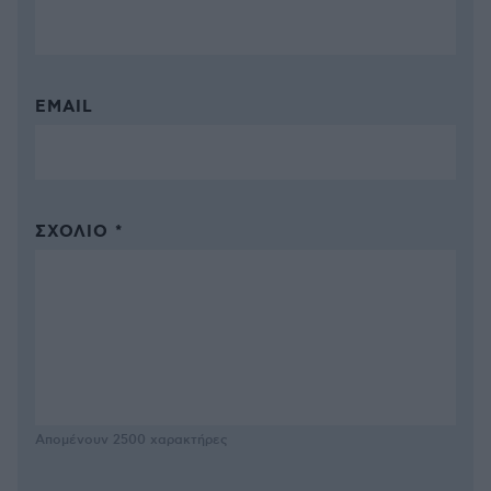
EMAIL
ΣΧΌΛΙΟ *
Απομένουν
2500
χαρακτήρες