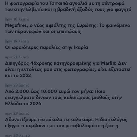
Η φωτογραφία του Τσιτσιπά αγκαλιά με τη σύντροφό
του στην Ελβετία και η βραδινή έξοδός τους για φαγητό
πριν 18 λεπτά
Megafires, ο νέος εφιάλτης της Ευρώπης: Το φαινόμενο
των πυρονεφών και οι επιπτώσεις
πριν 19 λεπτά
Οι ωραιότερες παραλίες στην Ικαρία
πριν 21 λεπτά
Δικηγόρος 46χρονης κατηγορουμένης για Marfin: Δεν
είναι η εντολέας μου στις φωτογραφίες, είχε εξεταστεί
και το 2022
πριν 23 λεπτά
Από 2.000 έως 10.000 ευρώ τον μήνα: Ποια
επαγγέλματα δίνουν τους καλύτερους μισθούς στην
Ελλάδα το 2026
πριν 29 λεπτά
Αδυνατίζουμε πιο εύκολα το καλοκαίρι; Η διαιτολόγος
εξηγεί τι συμβαίνει με τον μεταβολισμό στη ζέστη
πριν 30 λεπτά