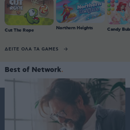
Northern Heights
Candy Bub
Cut The Rope
ΔΕΙΤΕ ΟΛΑ ΤΑ GAMES
Best of Network