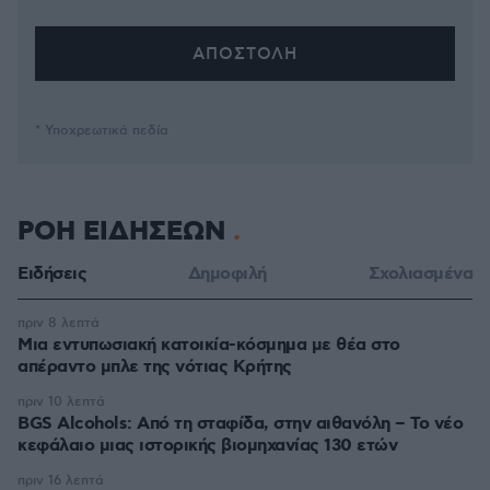
* Υποχρεωτικά πεδία
ΡΟΗ ΕΙΔΗΣΕΩΝ
Ειδήσεις
Δημοφιλή
Σχολιασμένα
πριν 8 λεπτά
Μια εντυπωσιακή κατοικία-κόσμημα με θέα στο
απέραντο μπλε της νότιας Κρήτης
πριν 10 λεπτά
BGS Alcohols: Από τη σταφίδα, στην αιθανόλη – Το νέο
κεφάλαιο μιας ιστορικής βιομηχανίας 130 ετών
πριν 16 λεπτά