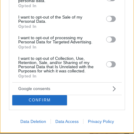
personal data.
grant or deny consent to Google and its third-party tags to
Opted In
use your data for below specified purposes in below Google
07.08.2026, 22:54
consent section.
Ο «Δράκος» του Λονδίνου: 40χρονος με
I want to opt-out of the Sale of my
Personal Data.
προβλήματα όρασης σκότωνε και βίαζε γυναίκες,
Opted In
η αστυνομία τον είχε συλλάβει και τον άφησε
ελεύθερο
I want to opt-out of processing my
Personal Data for Targeted Advertising.
Opted In
Χωροταξικό για τον τουρισμό: Οι νέοι
I want to opt-out of Collection, Use,
κανόνες για επενδύσεις, Airbnb και
Retention, Sale, and/or Sharing of my
εκτός σχεδίου δόμηση
Personal Data that Is Unrelated with the
Purposes for which it was collected.
1
08.08.2026, 08:10
Opted In
Google consents
CONFIRM
Βάλθηκε να τρελάνει κόσμο ο Καντέρ:
Ο Τούρκος πρώην σέντερ του NBA
δηλώνει ότι πληροί τα κριτήρια...
Data Deletion
Data Access
Privacy Policy
συμπερίληψης και δηλώνει υποψήφιος
να παίξει στο WNBA