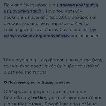
Πριν από λίγες μέρες μια
μπανάνα κολλημένη
με μονωτική ταινία
, έργο του Κατελάν
πουλήθηκε πάνω από 6.000.000 δολάρια και
αγοράστηκε από έναν πάμπλουτο Κινέζο
επιχειρηματία, τον Τζάστιν Σαν, ο οποίος
την
έφαγε ενώπιον δημοσιογράφων
και influencer!
Ήταν σίγουρα η... ακριβότερη μπουκιά της ζωής
του και ένας προσωπικός θρίαμβος του Ιταλού
αιρετικού της τέχνης.
Ο Ποντίφικας και ο Δάκης Ιωάννου
O 64χρονος σήμερα εικαστικός από την
Ιταλίας
Πάντοβα της
, γιος ενός φορτηγατζή και
μιας καθαρίστριας, θεωρήθηκε από πολλούς