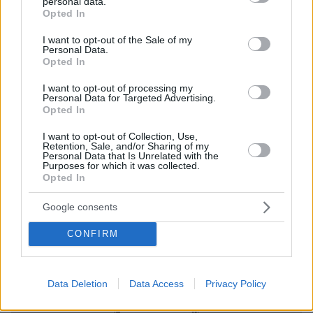
personal data.
grant or deny consent to Google and its third-party tags to
Opted In
use your data for below specified purposes in below Google
consent section.
I want to opt-out of the Sale of my
Personal Data.
Opted In
I want to opt-out of processing my
Personal Data for Targeted Advertising.
Opted In
I want to opt-out of Collection, Use,
Retention, Sale, and/or Sharing of my
Personal Data that Is Unrelated with the
Purposes for which it was collected.
Opted In
Google consents
CONFIRM
Data Deletion
Data Access
Privacy Policy