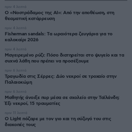
πριν 4 λεπτά
Ο «Νοστράδαμος της AI»: Από την αποθέωση, στη
θεαματική κατάρρευση
πριν 4 λεπτά
Fisherman sandals: Tα ωραιότερα ζευγάρια για το
καλοκαίρι 2026
πριν 4 λεπτά
Μαγειρεμένο ρύζι: Πόσο διατηρείται στο ψυγείο και τα
συχνά λάθη που πρέπει να προσέξουμε
πριν 6 λεπτά
Τραγωδία στις Σέρρες: Δύο νεκροί σε τροχαίο στην
Παλαιοκώμη
πριν 6 λεπτά
Μαθητής άνοιξε πυρ μέσα σε σχολείο στην Ταϊλάνδη:
Έξι νεκροί, 15 τραυματίες
πριν 11 λεπτά
Ο Light πόζαρε με τον γιο και τη σύζυγό του στις
διακοπές τους