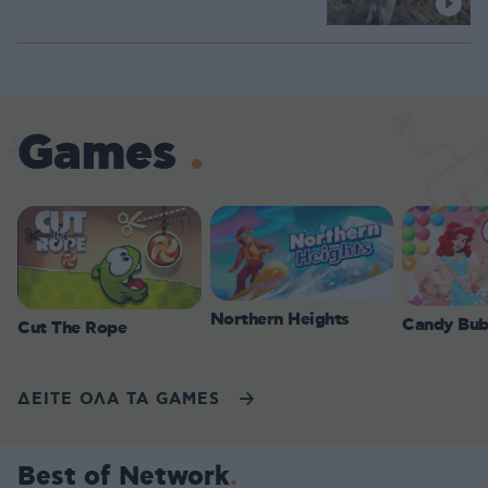
Games
Northern Heights
Candy Bub
Cut The Rope
ΔΕΙΤΕ ΟΛΑ ΤΑ GAMES
Best of Network