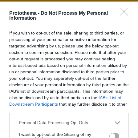
Τεχνητή νοημοσύνη
Protothema -
Do Not Process My Personal
Information
Στο μεταξύ, κατά την χθεσινή της ομιλία στο
Συμβούλιο Υπουργών Πολιτισμού της
If you wish to opt-out of the sale, sharing to third parties, or
Ευρωπαϊκής Ένωσης η Λίνα Μενδώνη
processing of your personal or sensitive information for
targeted advertising by us, please use the below opt-out
επισήμανε τις σημαντικές προκλήσεις που
section to confirm your selection. Please note that after your
εγείρει σε νομικό, οικονομικό, κοινωνικό, ηθικό
opt-out request is processed you may continue seeing
και ευρύτερα πολιτισμικό επίπεδο η ταχύτατη
interest-based ads based on personal information utilized by
ενσωμάτωση της τεχνητής νοημοσύνης στους
us or personal information disclosed to third parties prior to
your opt-out. You may separately opt-out of the further
πολιτιστικούς και δημιουργικούς τομείς.
disclosure of your personal information by third parties on the
IAB’s list of downstream participants. This information may
«Η Ελληνική Κυβέρνηση προσεγγίζει συνολικά
also be disclosed by us to third parties on the
IAB’s List of
το ζήτημα της διείσδυσης της Παραγωγικής
Downstream Participants
that may further disclose it to other
third parties.
Τεχνητής Νοημοσύνης (Generative Artificial
Intelligence), με στόχο την διαμόρφωση ενός
Please note that this website/app uses one or more Google
Personal Data Processing Opt Outs
πλαίσιου στρατηγικών κατευθύνσεων και
services and may gather and store information including but
not limited to your visit or usage behaviour. You may click to
I want to opt-out of the Sharing of my
χάραξης πολιτικής, σε όλους τους τομείς,