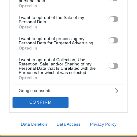
personal data.
grant or deny consent to Google and its third-party tags to
συμπεριλαμβανομένου του Πολιτισμού, με
Opted In
use your data for below specified purposes in below Google
χρονικό ορίζοντα το 2030. Παράλληλα,
consent section.
I want to opt-out of the Sale of my
προωθείται η ανάπτυξη συνεργατικών δικτύων,
Personal Data.
Opted In
ανάμεσα στους κρατικούς φορείς, την
ακαδημαϊκή, την ερευνητική και την
I want to opt-out of processing my
Personal Data for Targeted Advertising.
επιχειρηματική κοινότητα για την υλοποίηση
Opted In
κοινών δράσεων εφαρμοσμένης έρευνας,
I want to opt-out of Collection, Use,
ανταλλαγής τεχνογνωσίας και ανάπτυξης
Retention, Sale, and/or Sharing of my
Personal Data that Is Unrelated with the
βέλτιστων πρακτικών. Στον πολιτιστικό και
Purposes for which it was collected.
δημιουργικό κλάδο, η ενημέρωση, η εξοικείωση
Opted In
και η ενσωμάτωση τεχνολογιών τεχνητής
Google consents
νοημοσύνης αρχίζει σταδιακά να αποκτά θέση
στα προγράμματα κατάρτισης, ανάπτυξης και
CONFIRM
ενίσχυσης νέων δεξιοτήτων των καλλιτεχνών
και των επαγγελματιών του χώρου, με
Data Deletion
Data Access
Privacy Policy
ενθάρρυνση και έμπρακτη στήριξη της
διατομεακής, διεπιστημονικής και