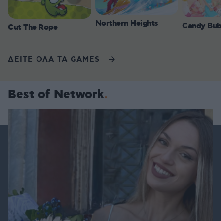
Northern Heights
Candy Bub
Cut The Rope
ΔΕΙΤΕ ΟΛΑ ΤΑ GAMES
Best of Network