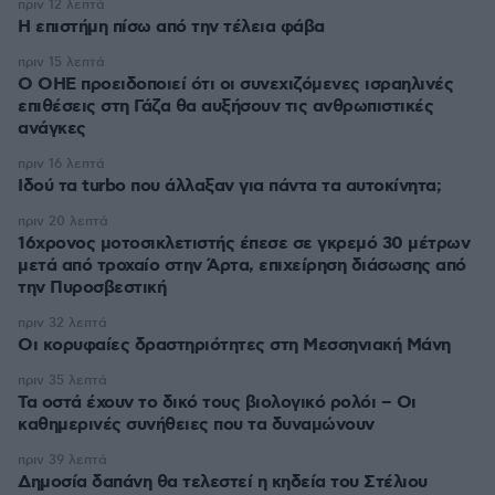
πριν 12 λεπτά
Η επιστήμη πίσω από την τέλεια φάβα
πριν 15 λεπτά
Ο ΟΗΕ προειδοποιεί ότι οι συνεχιζόμενες ισραηλινές
επιθέσεις στη Γάζα θα αυξήσουν τις ανθρωπιστικές
ανάγκες
πριν 16 λεπτά
Ιδού τα turbo που άλλαξαν για πάντα τα αυτοκίνητα;
πριν 20 λεπτά
16χρονος μοτοσικλετιστής έπεσε σε γκρεμό 30 μέτρων
μετά από τροχαίο στην Άρτα, επιχείρηση διάσωσης από
την Πυροσβεστική
πριν 32 λεπτά
Οι κορυφαίες δραστηριότητες στη Μεσσηνιακή Μάνη
πριν 35 λεπτά
Τα οστά έχουν το δικό τους βιολογικό ρολόι – Οι
καθημερινές συνήθειες που τα δυναμώνουν
πριν 39 λεπτά
Δημοσία δαπάνη θα τελεστεί η κηδεία του Στέλιου