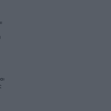
ι
η
αι
ς