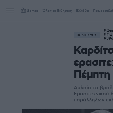
Games
Όλες οι Ειδήσεις
Ελλάδα
Πρωτοσέλι
Φεσ
Γιώ
ΠΟΛΙΤΙΣΜΟΣ
39ο
Καρδίτσ
ερασιτε
Πέμπτη 
Αυλαία το βράδ
Ερασιτεχνικού 
παράλληλων ε