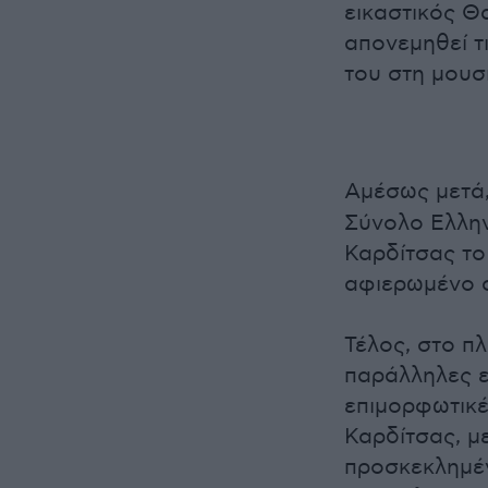
εικαστικός Θ
απονεμηθεί τ
του στη μουσι
Αμέσως μετά
Σύνολο Ελλην
Καρδίτσας το
αφιερωμένο σ
Τέλος, στο π
παράλληλες ε
επιμορφωτικέ
Καρδίτσας, μ
προσκεκλημέν