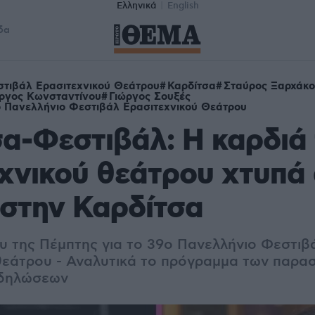
Ελληνικά
English
δα
τιβάλ Ερασιτεχνικού Θεάτρου
Καρδίτσα
Σταύρος Ξαρχάκο
ργος Κωνσταντίνου
Γιώργος Σουξές
 Πανελλήνιο Φεστιβάλ Ερασιτεχνικού Θεάτρου
α-Φεστιβάλ: Η καρδιά
χνικού θεάτρου χτυπά 
στην Καρδίτσα
υ της Πέμπτης για το 39ο Πανελλήνιο Φεστιβ
θεάτρου - Αναλυτικά το πρόγραμμα των παρα
κδηλώσεων