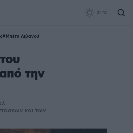
31
°C
ς
Μπέτυ Λιβανού
 του
από την
άλ
στάσεων και των