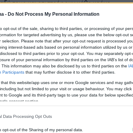
αξύ τους και επιστρέφουν κάθε χρόνο
 αυτό το -σχεδόν- θεσμικό ραντεβού τους.
ma -
Do Not Process My Personal Information
to opt-out of the sale, sharing to third parties, or processing of your per
formation for targeted advertising by us, please use the below opt-out s
πραγματοποιείται σε συνδιοργάνωση με την
r selection. Please note that after your opt-out request is processed y
εσσαλίας-Περιφερειακή Ενότητα Καρδίτσας,
eing interest-based ads based on personal information utilized by us or
δίτσας, την Περιφερειακή Ένωση Δήμων
disclosed to third parties prior to your opt-out. You may separately opt-
losure of your personal information by third parties on the IAB’s list of
αλίας, το Επιμελητήριο Καρδίτσας και με τη
. This information may also be disclosed by us to third parties on the
IA
η της Ιεράς Μητρόπολης Θεσσαλιώτιδος και
Participants
that may further disclose it to other third parties.
άλων.
 that this website/app uses one or more Google services and may gath
including but not limited to your visit or usage behaviour. You may click 
ρες, η Καρδίτσα αναμένεται να βρεθεί στο
 to Google and its third-party tags to use your data for below specifi
ogle consent section.
υ πανελλαδικού ενδιαφέροντος με μια
ντάξια του κύρους του θεσμού που είναι ο
l Data Processing Opt Outs
ς στο είδος του.
o opt-out of the Sharing of my personal data.