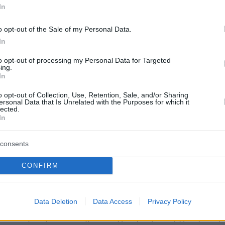
ντες θα αξιολογηθούν από την Κριτική Επιτρο
In
ται από πέντε αξιόλογους ανθρώπους της
o opt-out of the Sale of my Personal Data.
υ πολιτισμού.
In
to opt-out of processing my Personal Data for Targeted
ing.
In
ιο σημαντικές στιγμές στην ιστορία του θεσμο
o opt-out of Collection, Use, Retention, Sale, and/or Sharing
ersonal Data that Is Unrelated with the Purposes for which it
α αποτελέσει η παρουσία του κορυφαίου
lected.
ύρου Ξαρχάκου
στο 39ο Πανελλήνιο Φεστιβάλ
In
ύ Θεάτρου Καρδίτσας.
consents
ρχάκος θα παραστεί στην Τελετή Λήξης, το
CONFIRM
αρτίου, στο τιμητικό αφιέρωμα που έχει
α εκείνον η Ένωση Πολιτιστικών Συλλόγων.
Data Deletion
Data Access
Privacy Policy
του θα μιλήσει ο δημοσιογράφος, συγγραφέας,