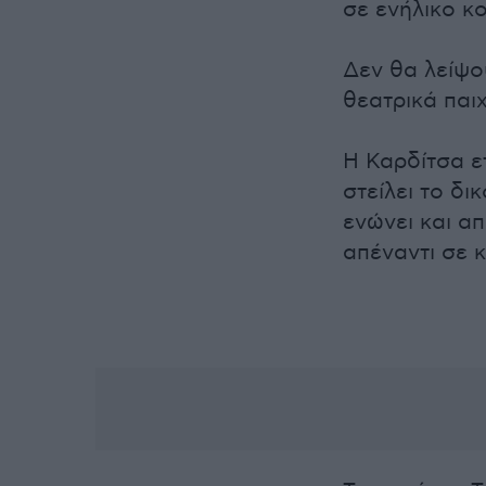
σε ενήλικο κο
Δεν θα λείψου
θεατρικά παι
Η Καρδίτσα ετ
στείλει το δι
ενώνει και α
απέναντι σε 