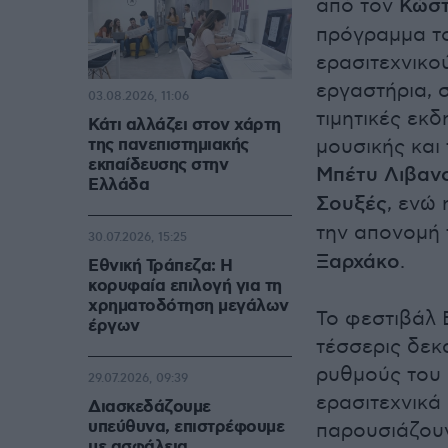
από τον
Κώστ
πρόγραμμα το
ερασιτεχνικο
εργαστήρια, 
03.08.2026, 11:06
τιμητικές εκ
Κάτι αλλάζει στον χάρτη
της πανεπιστημιακής
μουσικής και 
εκπαίδευσης στην
Μπέτυ Λιβανο
Ελλάδα
Σουξές
, ενώ
την απονομή
30.07.2026, 15:25
Ξαρχάκο
.
Εθνική Τράπεζα: Η
κορυφαία επιλογή για τη
χρηματοδότηση μεγάλων
Το φεστιβάλ 
έργων
τέσσερις δεκα
ρυθμούς του 
29.07.2026, 09:39
ερασιτεχνικά
Διασκεδάζουμε
υπεύθυνα, επιστρέφουμε
παρουσιάζουν
με ασφάλεια